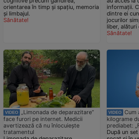
cognitive precum gândirea,
au acces la 
orientarea în timp și spațiu, memoria
informații. 
și limbajul.
dintre ei cu
Sănătate!
jocurilor si
liber, alături
Sănătate!
„Limonada de deparazitare”
Cum a
VIDEO
VIDEO
face furori pe internet. Medicii
kilograme du
avertizează că nu înlocuiește
prediabet: „
tratamentul
După un set 
Limonada de deparazitare
șocat și în 