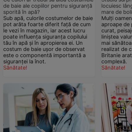
de baie ale copiilor pentru siguranță
locuiesc lân
sporită în apă?
mare de boli
Sub apă, culorile costumelor de baie
Mulți oameni
pot arăta foarte diferit față de cum
aproape de p
le vezi în magazin, iar acest lucru
curat, peisa
poate influența siguranța copilului
liniștea valu
tău în apă și în apropierea ei. Un
mai sănătoa
costum de baie ușor de observat
realizat de 
este o componentă importantă a
Britanie ara
siguranței la înot.
complexă.
Sănătate!
Sănătate!