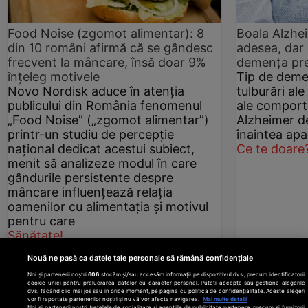
Food Noise (zgomot alimentar): 8
Boala Alzhe
din 10 români afirmă că se gândesc
adesea, dar
frecvent la mâncare, însă doar 9%
demenţa pr
înțeleg motivele
Tip de deme
Novo Nordisk aduce în atenția
tulburări ale
publicului din România fenomenul
ale comport
„Food Noise” („zgomot alimentar”)
Alzheimer d
printr-un studiu de percepție
înaintea apa
național dedicat acestui subiect,
Ce te doare
menit să analizeze modul în care
gândurile persistente despre
mâncare influențează relația
oamenilor cu alimentația și motivul
pentru care
Sănătate!
Nouă ne pasă ca datele tale personale să rămână confidențiale
Noi și partenerii noștri
606
stocăm și/sau accesăm informații pe dispozitivul dvs., precum identificatorii
cookie unici pentru prelucrarea datelor cu caracter personal. Puteți accepta sau gestiona alegerile
dvs. făcând clic mai jos sau în orice moment, pe pagina cu politica de confidențialitate. Aceste alegeri
vor fi raportate partenerilor noștri și nu vă vor afecta navigarea.
Mai multe detalii
Noi si partenerii nostri (retelele de socializare si agentiile de publicitate partenere, precum si furnizorii