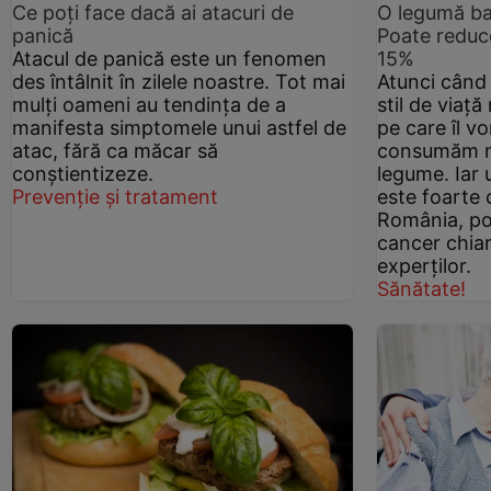
Ce poţi face dacă ai atacuri de
O legumă ban
panică
Poate reduce
Atacul de panică este un fenomen
15%
des întâlnit în zilele noastre. Tot mai
Atunci când
mulți oameni au tendința de a
stil de viață
manifesta simptomele unui astfel de
pe care îl v
atac, fără ca măcar să
consumăm ma
conștientizeze.
legume. Iar 
Prevenție și tratament
este foarte 
România, po
cancer chiar
experților.
Sănătate!