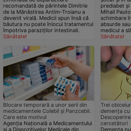
recomandată de părintele Dimitrie
prediabet și
de la Mănăstirea Antim-Troianu a
Mihail Pauto
devenit virală. Medicii spun însă că
schimbare în
băutura nu poate înlocui tratamentul
absurde sau
împotriva paraziților intestinali.
medicul a sl
Sănătate!
Sănătate!
Blocare temporară a unor serii din
Trei obiceiur
medicamentele Colebil și Panzcebil.
demența cu 
Care este motivul
Descoperire
Agenția Națională a Medicamentului
cercetători
și a Dispozitivelor Medicale din
Demența nu 