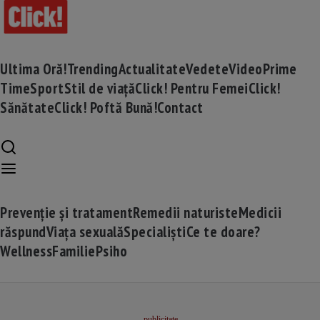
Ultima Oră!
Trending
Actualitate
Vedete
Video
Prime
Time
Sport
Stil de viață
Click! Pentru Femei
Click!
Sănătate
Click! Poftă Bună!
Contact
Prevenție și tratament
Remedii naturiste
Medicii
răspund
Viața sexuală
Specialiști
Ce te doare?
Wellness
Familie
Psiho