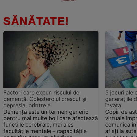
SĂNĂTATE!
Factori care expun riscului de
5 jocuri ale 
demență. Colesterolul crescut şi
generațiile 
depresia, printre ei
învăța
Demența este un termen generic
Copiii de as
pentru mai multe boli care afectează
virtuale imp
funcțiile cerebrale, mai ales
comunica in
facultățile mentale – capacitățile
aflați la sut