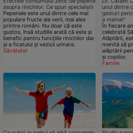
Efectele consumului zilnic de pepene
Dr. Cătălin 
asupra rinichilor. Ce spun specialiștii
unul dintre 
Pepenele este unul dintre cele mai
gesturi pent
populare fructe ale verii, mai ales
a mamei"
printre români. Nu doar că este
În fiecare an
gustos, însă studiile arată că este și
celebrată S
benefic pentru funcțiile rinichilor dar
Alăptării, es
și a ficatului și vezicii urinare.
menită să 
Sănătate!
alăptării p
și copiilor.
Familie
Ce culori ar trebui să aibă costumele
Studiu surpr