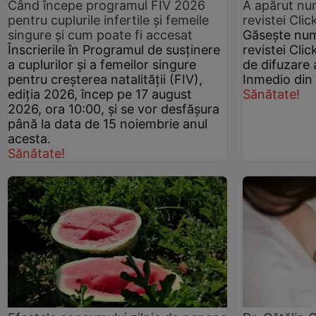
Când începe programul FIV 2026
A apărut nu
pentru cuplurile infertile şi femeile
revistei Cli
singure şi cum poate fi accesat
Găseşte num
Înscrierile în Programul de susţinere
revistei Clic
a cuplurilor şi a femeilor singure
de difuzare 
pentru creşterea natalităţii (FIV),
Inmedio din 
ediţia 2026, încep pe 17 august
Sănătate!
2026, ora 10:00, şi se vor desfăşura
până la data de 15 noiembrie anul
acesta.
Sănătate!