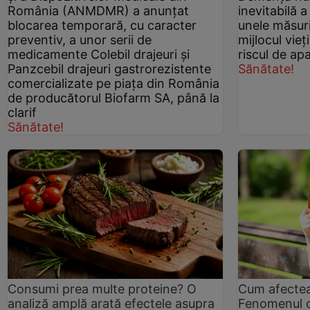
România (ANMDMR) a anunţat
inevitabilă a 
blocarea temporară, cu caracter
unele măsuri
preventiv, a unor serii de
mijlocul vieț
medicamente Colebil drajeuri și
riscul de apar
Panzcebil drajeuri gastrorezistente
Sănătate!
comercializate pe piața din România
de producătorul Biofarm SA, până la
clarif
Sănătate!
Consumi prea multe proteine? O
Cum afecteaz
analiză amplă arată efectele asupra
Fenomenul c