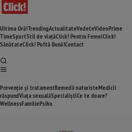
Ultima Oră!
Trending
Actualitate
Vedete
Video
Prime
Time
Sport
Stil de viață
Click! Pentru Femei
Click!
Sănătate
Click! Poftă Bună!
Contact
Prevenție și tratament
Remedii naturiste
Medicii
răspund
Viața sexuală
Specialiști
Ce te doare?
Wellness
Familie
Psiho