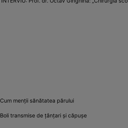
INTERVIU: Prof. dr. Octav Ginghină: „Chirurgia s
Cum menţii sănătatea părului
Boli transmise de ţânţari şi căpuşe