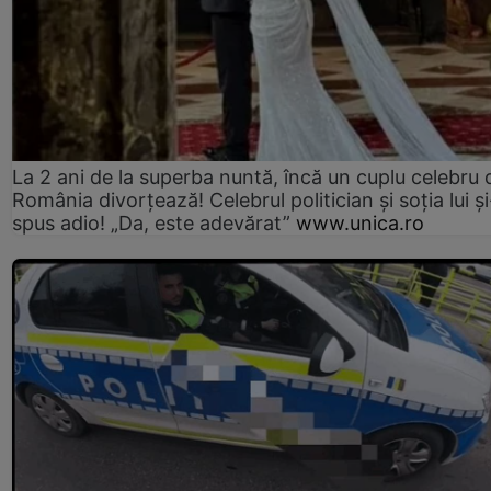
La 2 ani de la superba nuntă, încă un cuplu celebru 
România divorțează! Celebrul politician și soția lui ș
spus adio! „Da, este adevărat”
www.unica.ro