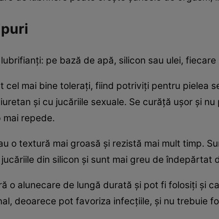
ipuri
lubrifianți: pe bază de apă, silicon sau ulei, fiecare 
t cel mai bine tolerați, fiind potriviți pentru pielea 
iuretan și cu jucăriile sexuale. Se curăță ușor și n
b mai repede.
au o textură mai groasă și rezistă mai mult timp. Sun
jucăriile din silicon și sunt mai greu de îndepărtat d
ră o alunecare de lungă durată și pot fi folosiți și c
, deoarece pot favoriza infecțiile, și nu trebuie fol