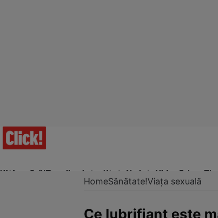
Ultima Oră!
Trending
Actualitate
Vedete
Video
Prime Ti
Home
Sănătate!
Viața sexuală
Ce lubrifiant este 