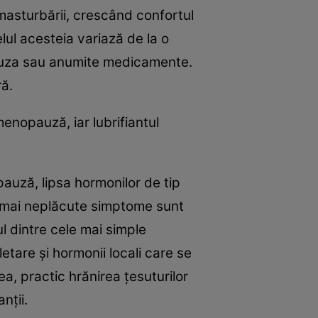
l masturbării, crescând confortul
elul acesteia variază de la o
opauza sau anumite medicamente.
ră.
nopauză, iar lubrifiantul
auză, lipsa hormonilor de tip
le mai neplăcute simptome sunt
ul dintre cele mai simple
etare și hormonii locali care se
a, practic hrănirea ţesuturilor
nții.