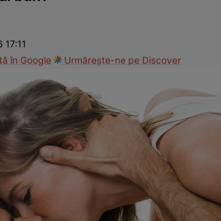
nd
Viața sexuală
Specialiști
Ce te doare?
Wellness
Famili
6 17:11
ă în Google
Urmărește-ne pe Discover