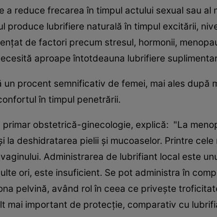
 de a reduce frecarea în timpul actului sexual sau a
l produce lubrifiere naturală în timpul excitării, niv
nfluențat de factori precum stresul, hormonii, men
 necesită aproape întotdeauna lubrifiere suplimenta
un procent semnificativ de femei, mai ales după me
onfortul în timpul penetrării.
c primar obstetrică-ginecologie, explică:
"La menop
i la deshidratarea pielii și mucoaselor. Printre ce
vaginului. Administrarea de lubrifiant local este un
lte ori, este insuficient. Se pot administra în compl
a pelvină, având rol în ceea ce privește troficitate
t mai important de protecție, comparativ cu lubrifia