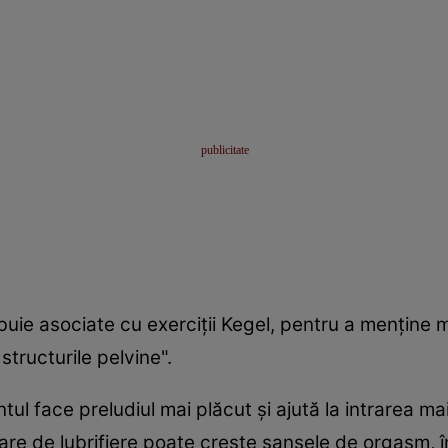
uie asociate cu exerciții Kegel, pentru a menține m
structurile pelvine".
tul face preludiul mai plăcut și ajută la intrarea mai
are de lubrifiere poate crește șansele de orgasm, în