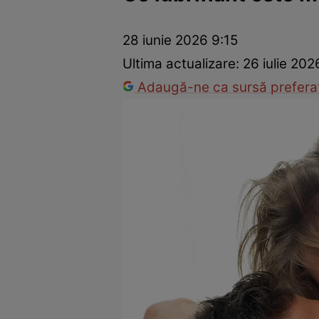
Prevenție și tratament
Remedii naturiste
Medicii răspu
28 iunie 2026 9:15
Ultima actualizare:
26 iulie 202
Adaugă-ne ca sursă preferat