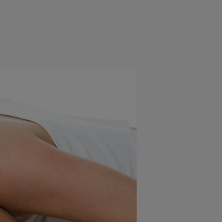
e
Psiho