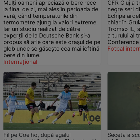
Mulți oameni apreciază o bere rece
CFR Cluj a t
la final de zi, mai ales în perioada de
negre seri d
vară, când temperaturile din
Echipa ardel
termometre ajung la valori extreme.
chiar în Gru
Iar un studiu realizat de către
Tromsø IL, 
experții de la Deutsche Bank și-a
a turului al 
propus să afle care este orașul de pe
Conference
glob unde se găsește cea mai ieftină
Fotbal inter
bere din lume.
Internațional
Filipe Coelho, după egalul
Seceta a sco