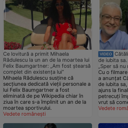
Ce lovitură a primit Mihaela
Cătăl
VIDEO
Rădulescu la un an de la moartea lui
de iubita sa.
Felix Baumgartner: „Am fost ștearsă
„Sper să nu 
complet din existența lui”
Cu o filmare
Mihaela Rădulescu susține că
a anunțat Că
secțiunea dedicată vieții personale a
de iubita sa,
lui Felix Baumgartner a fost
ajuns la fina
eliminată de pe Wikipedia chiar în
petrecuți îm
ziua în care s-a împlinit un an de la
vrut să come
moartea sportivului.
Vedete româ
Vedete românești