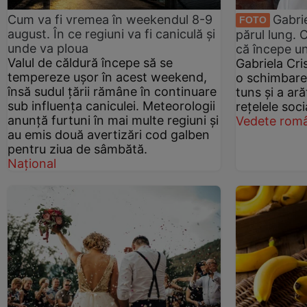
Cum va fi vremea în weekendul 8-9
Gabrie
FOTO
august. În ce regiuni va fi caniculă și
părul lung.
unde va ploua
că începe un
Valul de căldură începe să se
Gabriela Cris
tempereze ușor în acest weekend,
o schimbare
însă sudul țării rămâne în continuare
tuns și a ar
sub influența caniculei. Meteorologii
rețelele soci
anunță furtuni în mai multe regiuni și
Vedete româ
au emis două avertizări cod galben
pentru ziua de sâmbătă.
Național