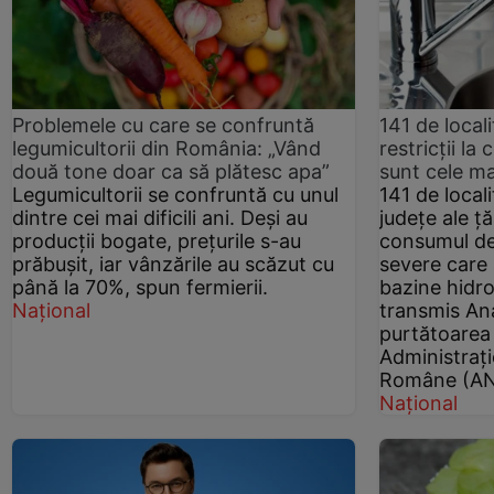
Problemele cu care se confruntă
141 de local
legumicultorii din România: „Vând
restricții l
două tone doar ca să plătesc apa”
sunt cele m
Legumicultorii se confruntă cu unul
141 de local
dintre cei mai dificili ani. Deși au
județe ale țăr
producții bogate, prețurile s-au
consumul de
prăbușit, iar vânzările au scăzut cu
severe care 
până la 70%, spun fermierii.
bazine hidr
Național
transmis An
purtătoarea
Administrați
Române (AN
Național