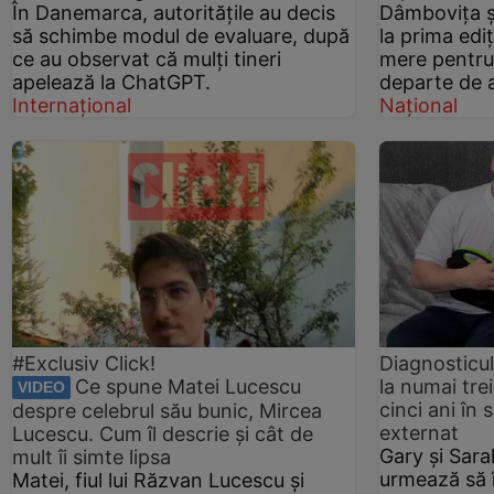
În Danemarca, autoritățile au decis
Dâmbovița și 
să schimbe modul de evaluare, după
la prima ediț
ce au observat că mulți tineri
mere pentru
apelează la ChatGPT.
departe de a
Internațional
Național
#Exclusiv Click!
Diagnosticul
Ce spune Matei Lucescu
la numai tre
VIDEO
cinci ani în 
despre celebrul său bunic, Mircea
externat
Lucescu. Cum îl descrie și cât de
Gary și Sar
mult îi simte lipsa
urmează să 
Matei, fiul lui Răzvan Lucescu și