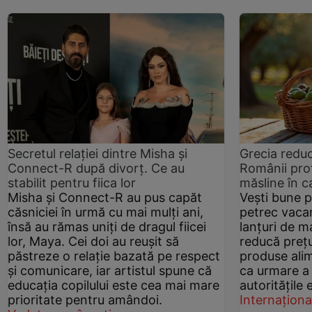
Secretul relației dintre Misha și
Grecia reduc
Connect-R după divorț. Ce au
Românii prof
stabilit pentru fiica lor
măsline în c
Misha și Connect-R au pus capăt
Vești bune pe
căsniciei în urmă cu mai mulți ani,
petrec vacan
însă au rămas uniți de dragul fiicei
lanțuri de m
lor, Maya. Cei doi au reușit să
reducă prețu
păstreze o relație bazată pe respect
produse alim
și comunicare, iar artistul spune că
ca urmare a
educația copilului este cea mai mare
autoritățile 
prioritate pentru amândoi.
Internaționa