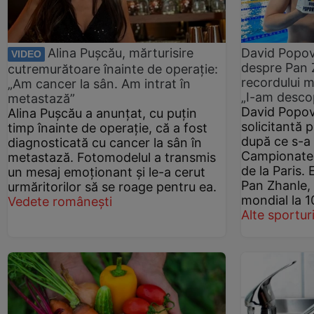
Alina Pușcău, mărturisire
David Popovi
VIDEO
despre Pan Z
cutremurătoare înainte de operație:
recordului m
„Am cancer la sân. Am intrat în
„I-am descop
metastază”
David Popovi
Alina Pușcău a anunțat, cu puțin
solicitantă p
timp înainte de operație, că a fost
după ce s-a
diagnosticată cu cancer la sân în
Campionatel
metastază. Fotomodelul a transmis
de la Paris. 
un mesaj emoționant și le-a cerut
Pan Zhanle, 
urmăritorilor să se roage pentru ea.
mondial la 1
Vedete românești
Alte sportur