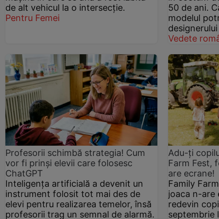
de alt vehicul la o intersecție.
50 de ani. C
Pentru Femei
modelul potr
designerului
Vedete româ
Profesorii schimbă strategia! Cum
Adu-ți copilu
vor fi prinși elevii care folosesc
Farm Fest, f
ChatGPT
are ecrane!
Inteligența artificială a devenit un
Family Farm 
instrument folosit tot mai des de
joaca n-are e
elevi pentru realizarea temelor, însă
redevin copi
profesorii trag un semnal de alarmă.
septembrie l