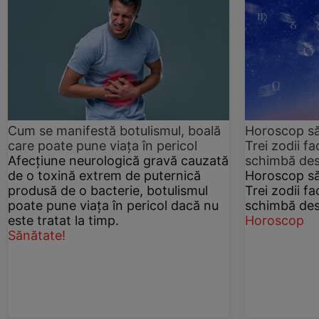
Cum se manifestă botulismul, boală
Horoscop să
care poate pune viaţa în pericol
Trei zodii fa
Afecțiune neurologică gravă cauzată
schimbă des
de o toxină extrem de puternică
Horoscop să
produsă de o bacterie, botulismul
Trei zodii fa
poate pune viaţa în pericol dacă nu
schimbă des
este tratat la timp.
Horoscop
Sănătate!