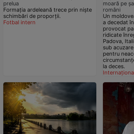
prelua
moară pe șa
Formația ardeleană trece prin niște
români
schimbări de proporții.
Un moldovea
Fotbal intern
a decedat în
provocat par
ridicate înr
Padova, Ital
sub acuzare
pentru neac
circumstanț
la deces.
Internaționa