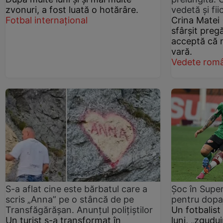
zvonuri, a fost luată o hotărâre.
vedetă și fii
Fotbal internațional
Crina Matei 
sfârșit preg
acceptă că 
vară.
Vedete româ
S-a aflat cine este bărbatul care a
Șoc în Super
scris „Anna” pe o stâncă de pe
pentru dopaj
Transfăgărășan. Anunțul polițiștilor
Un fotbalist
Un turist s-a transformat în
luni, „zgudu