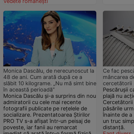
Vedete românești
Monica Dascălu, de nerecunoscut la
Ce fac pescă
48 de ani. Cum arată după ce a
mâncarea de 
slăbit 10 kilograme. „Nu mă simt bine
cercetătorii
în această perioadă”
Pescărușii 
Monica Dascălu și-a surprins din nou
plajă nu acț
admiratorii cu cele mai recente
Cercetătorii
fotografii publicate pe rețelele de
păsările urm
socializare. Prezentatoarea Știrilor
înainte de a
PRO TV s-a afișat într-un peisaj de
un truc simp
poveste, iar fanii au remarcat
distanță.
imediat că arată într-o formă fizică
Fapt divers