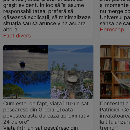
greșit evident. În loc să își asume
și momente î
responsabilitatea, preferă să
nu merge co
găsească explicații, să minimalizeze
Universul pa
situația sau să arunce vina asupra
șansa pe car
altora.
Horoscop
Fapt divers
Cum este, de fapt, viața într-un sat
Contestația
pescăresc din Grecia: „Toată
Patriciei. C
povestea asta durează aproximativ
învățătoarea
24 de ore”
la titulariza
Viața într-un sat pescăresc din
tremur”