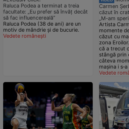
Raluca Podea a terminat a treia
Carmen Șerb
facultate: „Eu prefer să învăț decât
căzut în cra
să fac influencereală”
„M-am speria
Raluca Podea (38 de ani) are un
Artista Car
motiv de mândrie și de bucurie.
momente de 
Vedete românești
căzut cu maș
zona Eroilor
că a trecut 
stângă prin 
câteva mome
mașina i s‑a 
Vedete româ