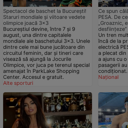
Spectacol de baschet la București!
Ce spun călă
Staruri mondiale și viitoare vedete
PESA. De ce
olimpice joacă 3x3
„Groaznic, e
Bucureștiul devine, între 7 și 9
desființeze”
august, una dintre capitalele
Un tren mul
mondiale ale baschetului 3x3. Unele
încă de la p
dintre cele mai bune jucătoare din
electrică PE
circuitul feminin, dar și tineri care
a plecat din
visează să ajungă la Jocurile
a ajuns cu o 
Olimpice, vor juca pe terenul special
pasagerii au 
amenajat în ParkLake Shopping
condiționat.
Center. Accesul e gratuit.
Național
Alte sporturi