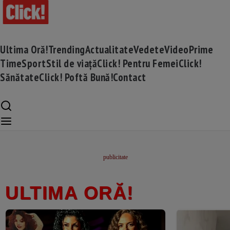
Ultima Oră!
Trending
Actualitate
Vedete
Video
Prime
Time
Sport
Stil de viață
Click! Pentru Femei
Click!
Sănătate
Click! Poftă Bună!
Contact
ULTIMA ORĂ!