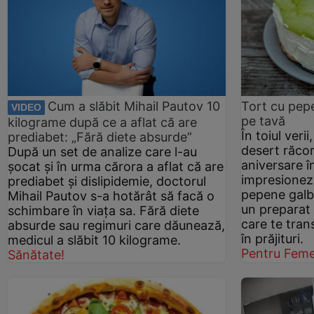
Cum a slăbit Mihail Pautov 10
Tort cu pepe
VIDEO
pe tavă
kilograme după ce a aflat că are
În toiul veri
prediabet: „Fără diete absurde”
desert răcori
După un set de analize care l-au
aniversare în
șocat și în urma cărora a aflat că are
impresionezi
prediabet și dislipidemie, doctorul
pepene galb
Mihail Pautov s-a hotărât să facă o
un preparat 
schimbare în viața sa. Fără diete
care te tran
absurde sau regimuri care dăunează,
în prăjituri.
medicul a slăbit 10 kilograme.
Pentru Feme
Sănătate!