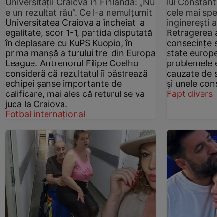
Universității Craiova în Finlanda: „Nu
lui Constant
e un rezultat rău”. Ce l-a nemulțumit
cele mai spe
Universitatea Craiova a încheiat la
inginerești 
egalitate, scor 1-1, partida disputată
Retragerea a
în deplasare cu KuPS Kuopio, în
consecințe 
prima manșă a turului trei din Europa
state europe
League. Antrenorul Filipe Coelho
problemele e
consideră că rezultatul îi păstrează
cauzate de s
echipei șanse importante de
și unele con
calificare, mai ales că returul se va
Fapt divers
juca la Craiova.
Fotbal internațional