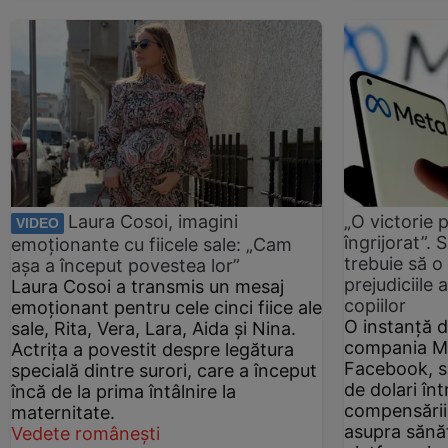
Laura Cosoi, imagini
„O victorie 
VIDEO
îngrijorat”.
emoționante cu fiicele sale: „Cam
trebuie să o
așa a început povestea lor”
prejudiciile 
Laura Cosoi a transmis un mesaj
copiilor
emoționant pentru cele cinci fiice ale
O instanță 
sale, Rita, Vera, Lara, Aida și Nina.
compania M
Actrița a povestit despre legătura
Facebook, s
specială dintre surori, care a început
de dolari în
încă de la prima întâlnire la
compensării
maternitate.
asupra sănăt
Vedete românești