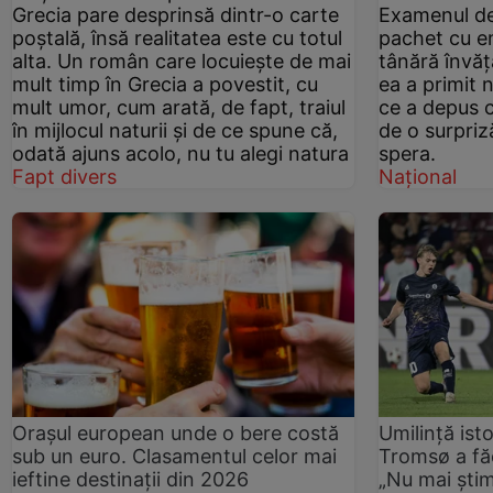
Grecia pare desprinsă dintr-o carte
Examenul de 
poștală, însă realitatea este cu totul
pachet cu em
alta. Un român care locuiește de mai
tânără învăță
mult timp în Grecia a povestit, cu
ea a primit 
mult umor, cum arată, de fapt, traiul
ce a depus c
în mijlocul naturii și de ce spune că,
de o surpriz
odată ajuns acolo, nu tu alegi natura
spera.
Fapt divers
Național
Orașul european unde o bere costă
Umilință ist
sub un euro. Clasamentul celor mai
Tromsø a făc
ieftine destinații din 2026
„Nu mai știm