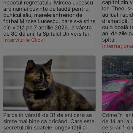
capitol din v
nepotul regretatului Mircea Lucescu
lor, Theo, s-
are numai cuvinte de laudă pentru
au luat rapi
bunicul său, marele antrenor de
dramatică. 
fotbal Mircea Lucescu, care s-a stins
cu o boală te
din viață pe 7 aprilie 2026, la vârsta
ani de zile 
de 80 de ani, la Spitalul Universitar.
spital.
Interviurile Click!
Internaționa
Pisica în vârstă de 31 de ani care se
Crime în lan
simte mai bine ca oricând. Care este
de 14 ani a 
secretul din spatele longevității ei
ce și-ar fi o