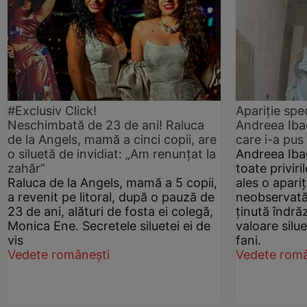
#Exclusiv Click!
Apariție sp
Neschimbată de 23 de ani! Raluca
Andreea Iba
de la Angels, mamă a cinci copii, are
care i-a pus 
o siluetă de invidiat: „Am renunțat la
Andreea Ibac
zahăr”
toate privir
Raluca de la Angels, mamă a 5 copii,
ales o apari
a revenit pe litoral, după o pauză de
neobservată.
23 de ani, alături de fosta ei colegă,
ținută îndră
Monica Ene. Secretele siluetei ei de
valoare silue
vis
fani.
Vedete românești
Vedete româ