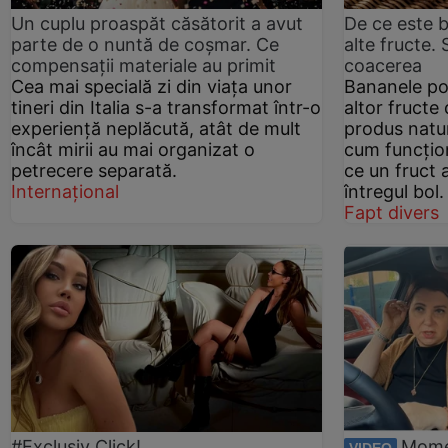
Un cuplu proaspăt căsătorit a avut
De ce este b
parte de o nuntă de coșmar. Ce
alte fructe.
compensații materiale au primit
coacerea
Cea mai specială zi din viața unor
Bananele po
tineri din Italia s-a transformat într-o
altor fructe 
experiență neplăcută, atât de mult
produs natu
încât mirii au mai organizat o
cum funcțio
petrecere separată.
ce un fruct 
Internațional
întregul bol.
Fapt divers
#Exclusiv Click!
Mome
VIDEO