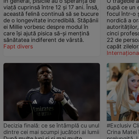
În general, pisicile au o speranță de
O tragedie a
viață cuprinsă între 12 și 17 ani. Însă,
după ce un e
această felină continuă să se bucure
focul într-o 
de o longevitate incredibilă. Stăpânii
nordică a or
ei Millie vorbesc despre modul în
autorităților
care își ajută pisica să-și mențină
cinci profeso
sănătatea indiferent de vârstă.
22 de persoa
Fapt divers
capăt zilelor
Internaționa
Decizia finală: ce se întâmplă cu unul
#Exclusiv Cl
dintre cei mai scumpi jucători ai lumii
Crina Matei 
După multe luni și și mai multe
prelungită.