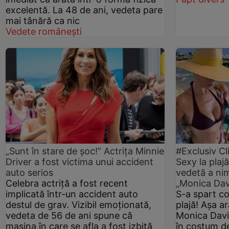
excelentă. La 48 de ani, vedeta pare
mai tânără ca nic
Vedete românești
„Sunt în stare de șoc!” Actrița Minnie
#Exclusiv Cl
Driver a fost victima unui accident
Sexy la plajă
auto serios
vedetă a nim
Celebra actriță a fost recent
„Monica Dav
implicată într-un accident auto
S-a spart co
destul de grav. Vizibil emoționată,
plajă! Așa a
vedeta de 56 de ani spune că
Monica Davi
mașina în care se afla a fost izbită
în costum de