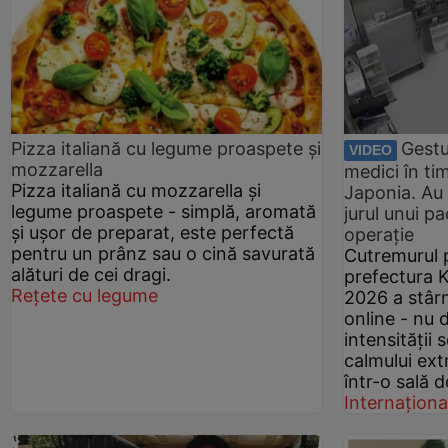
Pizza italiană cu legume proaspete și
Gestu
VIDEO
mozzarella
medici în ti
Pizza italiană cu mozzarella și
Japonia. Au
legume proaspete - simplă, aromată
jurul unui p
și ușor de preparat, este perfectă
operație
pentru un prânz sau o cină savurată
Cutremurul p
alături de cei dragi.
prefectura 
Rețete cu legume
2026 a stârn
online - nu 
intensității 
calmului ex
într-o sală d
Internaționa