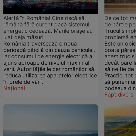
Alertă în România! Cine riscă să
De ce tot ma
rămână fără curent dacă sistemul
de hârtie pe
energetic cedează. Marile orașe au
Trucul simpl
luat deja măsuri
problemă e
România traversează o nouă
Este un obic
perioadă dificilă din cauza caniculei,
poate părea a
iar consumul de energie electrică a
acest truc s
ajuns aproape de nivelul maxim al
decât pare l
verii. Autoritățile le cer românilor să
să ne fie de
reducă utilizarea aparatelor electrice
Practic, tot
în orele de vârf.
să punem un
Național
podeaua din
Fapt divers