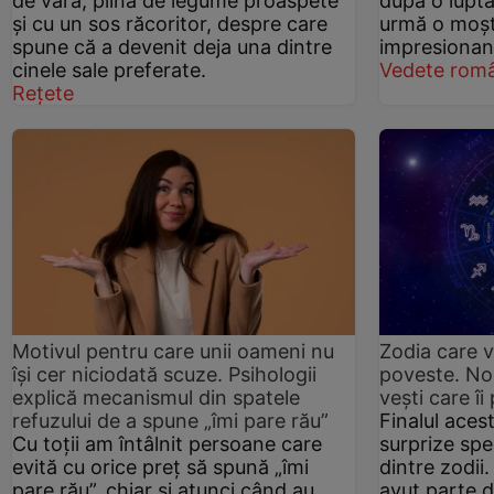
de vară, plină de legume proaspete
după o luptă
și cu un sos răcoritor, despre care
urmă o moște
spune că a devenit deja una dintre
impresionan
cinele sale preferate.
Vedete româ
Rețete
Motivul pentru care unii oameni nu
Zodia care 
își cer niciodată scuze. Psihologii
poveste. Nor
explică mecanismul din spatele
vești care îi
refuzului de a spune „îmi pare rău”
Finalul aces
Cu toții am întâlnit persoane care
surprize sp
evită cu orice preț să spună „îmi
dintre zodii.
pare rău”, chiar și atunci când au
avut parte d