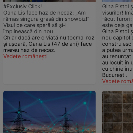
#Exclusiv Click!
Gina Pistol ș
Oana Lis face haz de necaz: „Am
visurilor! Im
rămas singura grasă din showbiz!”
făcut furori
Visul pe care speră să și-l
este deja ga
împlinească din nou
Gina Pistol 
Chiar dacă are o viață nu tocmai roz
nou capitol d
și ușoară, Oana Lis (47 de ani) face
construiesc 
mereu haz de necaz.
a putea urmă
Vedete românești
au renunțat 
au locuit în 
cu chirie în
București.
Vedete româ