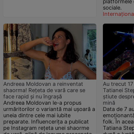
platformele 
sociale.
Internaționa
Andreea Moldovan a reinventat
Au trecut 17
shaorma! Rețeta de vară care se
Tatianei Ste
face rapid și nu îngrașă
știute despre
Andreea Moldovan le-a propus
mină
urmăritorilor o variantă mai ușoară a
Data de 7 au
uneia dintre cele mai iubite
emoționantă 
preparate. Influencerița a publicat
folk. În acea
pe Instagram rețeta unei shaorme
Tatiana Step