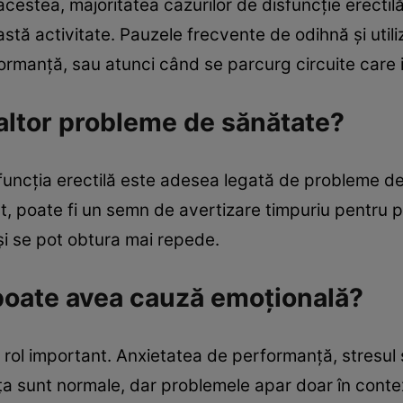
acestea, majoritatea cazurilor de disfuncție erecti
eastă activitate. Pauzele frecvente de odihnă și uti
ormanță, sau atunci când se parcurg circuite care i
 altor probleme de sănătate?
isfuncția erectilă este adesea legată de probleme d
pt, poate fi un semn de avertizare timpuriu pentru
și se pot obtura mai repede.
 poate avea cauză emoțională?
n rol important. Anxietatea de performanță, stresul
ața sunt normale, dar problemele apar doar în conte