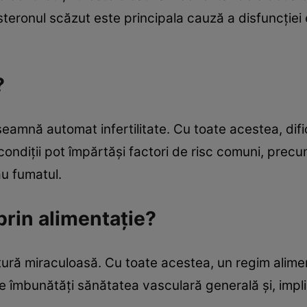
osteronul scăzut este principala cauză a disfuncției
?
nseamnă automat infertilitate. Cu toate acestea, dific
ndiții pot împărtăși factori de risc comuni, precu
au fumatul.
prin alimentaţie?
tură miraculoasă. Cu toate acestea, un regim alim
e îmbunătăți sănătatea vasculară generală și, implic