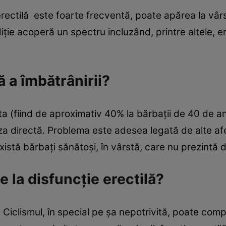
a erectilă este foarte frecventă, poate apărea la vârs
iție acoperă un spectru incluzând, printre altele, e
 a îmbătrânirii?
a (fiind de aproximativ 40% la bărbații de 40 de an
uza directă. Problema este adesea legată de alte a
istă bărbați sănătoși, în vârstă, care nu prezintă di
 la disfuncție erectilă?
. Ciclismul, în special pe șa nepotrivită, poate com