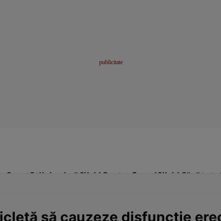
me
Sport
Stil de viață
Click! Pentru Femei
Click! Sănătate
cletă să cauzeze disfuncţie erect