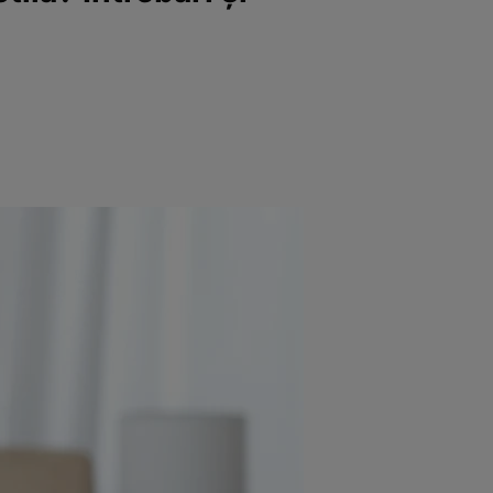
e
Psiho