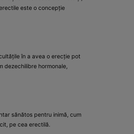
 erectile este o concepție
ultățile în a avea o erecție pot
m dezechilibre hormonale,
entar sănătos pentru inimă, cum
it, pe cea erectilă.