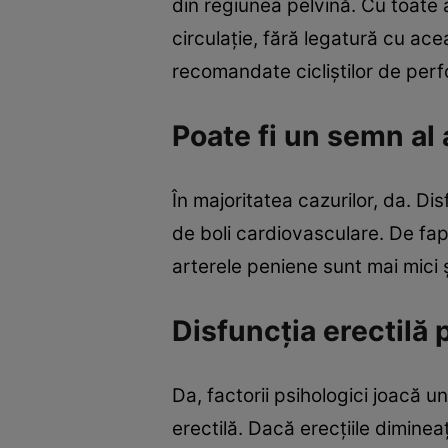
din regiunea pelvină. Cu toate 
circulație, fără legatură cu ac
recomandate cicliștilor de perf
Poate fi un semn al
În majoritatea cazurilor, da. D
de boli cardiovasculare. De fa
arterele peniene sunt mai mici 
Disfuncția erectilă
Da, factorii psihologici joacă u
erectilă. Dacă erecțiile dimine