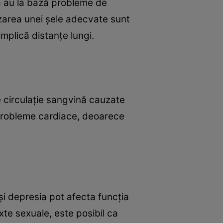
lă au la bază probleme de
lizarea unei șele adecvate sunt
mplică distanțe lungi.
e circulație sangvină cauzate
 probleme cardiace, deoarece
 și depresia pot afecta funcția
xte sexuale, este posibil ca