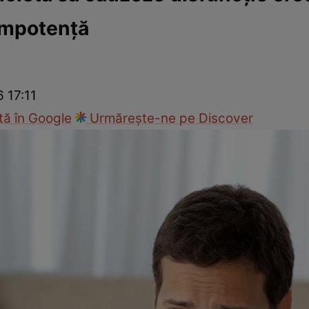
impotenţă
nd
Viața sexuală
Specialiști
Ce te doare?
Wellness
Famili
6 17:11
ă în Google
Urmărește-ne pe Discover