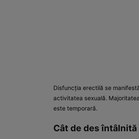
Disfuncția erectilă se manifestă
activitatea sexuală. Majoritate
este temporară.
Cât de des întâlnită