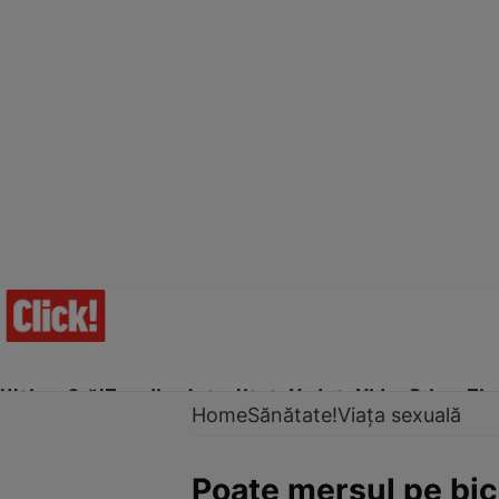
Ultima Oră!
Trending
Actualitate
Vedete
Video
Prime Ti
Home
Sănătate!
Viața sexuală
Poate mersul pe bici