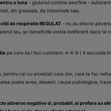
entru o luna
- glutenul contine exorfine - substan
ti, din greseala, de intestinele tale.
rcitii de respiratie REGULAT
- nu au efecte adverse 
ierul tau, iar beneficiile exista indiferent daca te r
tie
pe care sa l faci constant: 4-4-8 ( 4 secunde insp
 pentru cei cu anxietati care dor, care te fac nefun
atea poate avea, deseori, cauze psihologice, traume 
cte adverse negative si, probabil, ai prefera sa el