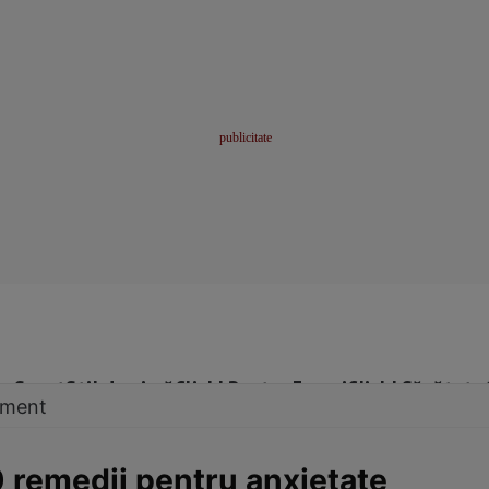
me
Sport
Stil de viață
Click! Pentru Femei
Click! Sănătate
tament
0 remedii pentru anxietate