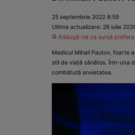
Prevenție și tratament
Remedii naturiste
Medicii răspu
25 septembrie 2022 8:59
Ultima actualizare:
26 iulie 202
Adaugă-ne ca sursă preferat
Medicul Mihail Pautov, foarte ac
stil de viaţă sănătos. Într-una 
combătută anxietatea.