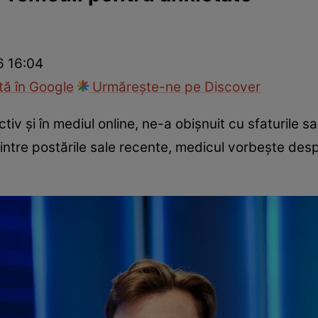
nd
Viața sexuală
Specialiști
Ce te doare?
Wellness
Famili
6 16:04
ă în Google
Urmărește-ne pe Discover
tiv şi în mediul online, ne-a obişnuit cu sfaturile 
dintre postările sale recente, medicul vorbeşte desp