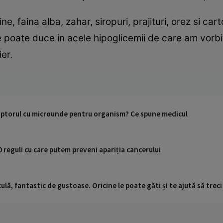
ine, faina alba, zahar, siropuri, prajituri, orez si cart
te poate duce in acele hipoglicemii de care am vorbi
er.
uptorul cu microunde pentru organism? Ce spune medicul
0 reguli cu care putem preveni apariția cancerului
ulă, fantastic de gustoase. Oricine le poate găti și te ajută să trec