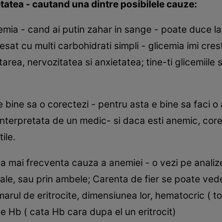
tatea - cautand una dintre posibilele cauze:
mia - cand ai putin zahar in sange - poate duce l
t cu multi carbohidrati simpli - glicemia imi crest
tarea, nervozitatea si anxietatea; tine-ti glicemiile
 bine sa o corectezi - pentru asta e bine sa faci o 
nterpretata de un medic- si daca esti anemic, cor
tile.
a mai frecventa cauza a anemiei - o vezi pe analize s
cale, sau prin ambele; Carenta de fier se poate ved
ul de eritrocite, dimensiunea lor, hematocric ( to
de Hb ( cata Hb cara dupa el un eritrocit)