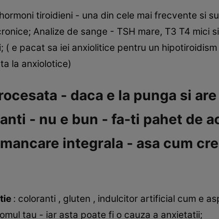
 hormoni tiroidieni - una din cele mai frecvente si s
cronice; Analize de sange - TSH mare, T3 T4 mici si
i; ( e pacat sa iei anxiolitice pentru un hipotiroidi
ta la anxiolotice)
ocesata - daca e la punga si are
anti - nu e bun - fa-ti pahet de a
ancare integrala - asa cum cres
atie
: coloranti , gluten , indulcitor artificial cum e
mul tau - iar asta poate fi o cauza a anxietatii;