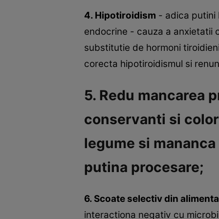
4. Hipotiroidism
- adica putini
endocrine - cauza a anxietatii 
substitutie de hormoni tiroidien
corecta hipotiroidismul si renun
5. Redu mancarea pr
conservanti si color
legume si mananca m
putina procesare;
6. Scoate selectiv din aliment
interactiona negativ cu microbio