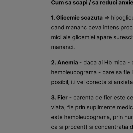
Cum sa scapi / sa reduci anxie
1. Glicemie scazuta
⇒ hipoglice
cand mananc ceva intens procesa
mici ale glicemiei apare suresci
mananci.
2. Anemia
- daca ai Hb mica - e
hemoleucograma - care sa fie i
posibil, iti vei corecta si anxieta
3. Fier
- carenta de fier este ce
viata, fie prin suplimente medi
este hemoleucograma, prin numar
ca si procent) si concentratia 