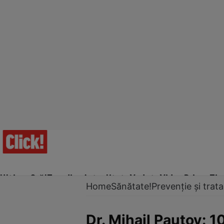
Ultima Oră!
Trending
Actualitate
Vedete
Video
Prime Ti
Home
Sănătate!
Prevenție și tra
Dr. Mihail Pautov: 1