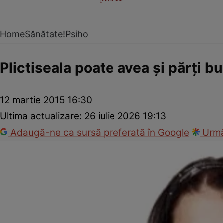
Home
Sănătate!
Psiho
Plictiseala poate avea şi părţi b
12 martie 2015 16:30
Ultima actualizare:
26 iulie 2026 19:13
Adaugă-ne ca sursă preferată în Google
Urmă