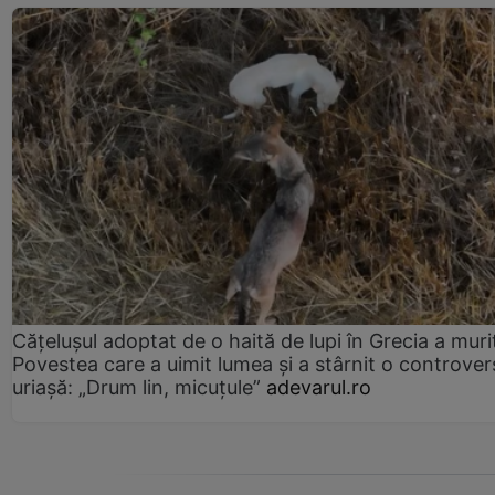
Cățelușul adoptat de o haită de lupi în Grecia a muri
Povestea care a uimit lumea și a stârnit o controver
uriașă: „Drum lin, micuțule”
adevarul.ro