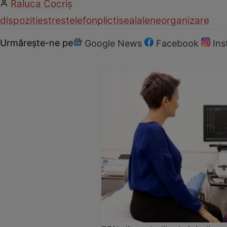
Raluca Cocriş
dispozitie
stres
telefon
plictiseala
lene
organizare
Urmărește-ne pe
Google News
Facebook
In