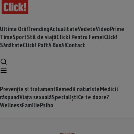
Ultima Oră!
Trending
Actualitate
Vedete
Video
Prime
Time
Sport
Stil de viață
Click! Pentru Femei
Click!
Sănătate
Click! Poftă Bună!
Contact
Prevenție și tratament
Remedii naturiste
Medicii
răspund
Viața sexuală
Specialiști
Ce te doare?
Wellness
Familie
Psiho