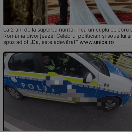
La 2 ani de la superba nuntă, încă un cuplu celebru 
România divorțează! Celebrul politician și soția lui ș
spus adio! „Da, este adevărat”
www.unica.ro