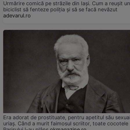
Urmărire comică pe străzile din Iași. Cum a reușit u
biciclist să fenteze poliția și să se facă nevăzut
adevarul.ro
Era adorat de prostituate, pentru apetitul său sexua
uriaș. Când a murit faimosul scriitor, toate cocotele
Parisului l-au plâns
okmagazine.ro