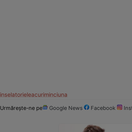
inselatorie
leacuri
minciuna
Urmărește-ne pe
Google News
Facebook
In