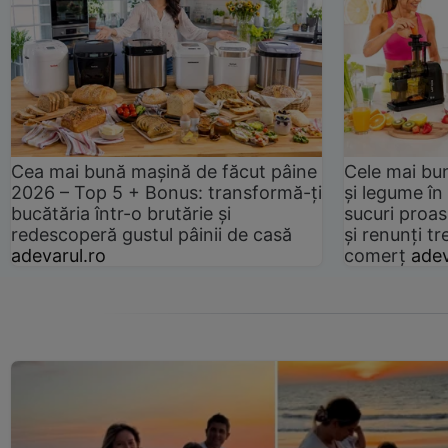
Cea mai bună mașină de făcut pâine
Cele mai bu
2026 – Top 5 + Bonus: transformă-ți
și legume în
bucătăria într-o brutărie și
sucuri proas
redescoperă gustul pâinii de casă
și renunți tr
adevarul.ro
comerț
adev