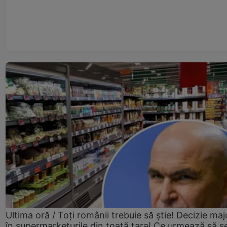
Ultima oră / Toți românii trebuie să știe! Decizie maj
în supermarketurile din toată țara! Ce urmează să s