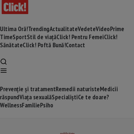
Ultima Oră!
Trending
Actualitate
Vedete
Video
Prime
Time
Sport
Stil de viață
Click! Pentru Femei
Click!
Sănătate
Click! Poftă Bună!
Contact
Prevenție și tratament
Remedii naturiste
Medicii
răspund
Viața sexuală
Specialiști
Ce te doare?
Wellness
Familie
Psiho