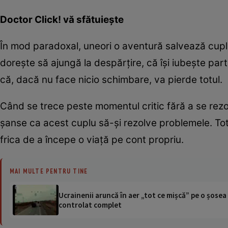
Doctor Click! vă sfătuieşte
În mod paradoxal, uneori o aventură salvează cuplul
doreşte să ajungă la despărţire, că îşi iubeşte parte
că, dacă nu face nicio schimbare, va pierde totul.
Când se trece peste momentul critic fără a se rezo
şanse ca acest cuplu să-şi rezolve problemele. Tot
frica de a începe o viaţă pe cont propriu.
MAI MULTE PENTRU TINE
Ucrainenii aruncă în aer „tot ce mișcă” pe o șose
controlat complet