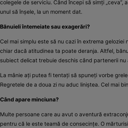
colegele de serviciu. Când începi să simţi „ceva”, a
unul să înşele, la un moment dat.
Bănuieli întemeiate sau exagerări?
Cel mai simplu este să nu cazi în extrema geloziei ne
chiar dacă atitudinea ta poate deranja. Altfel, bănu
subiect delicat trebuie deschis când partenerii nu au
La mânie aţi putea fi tentaţi să spuneţi vorbe grele
Regretele de a doua zi nu aduc liniştea. Cel mai bin
Când apare minciuna?
Multe persoane care au avut o aventură extraconjuga
pentru că le este teamă de consecinţe. O mărturisir