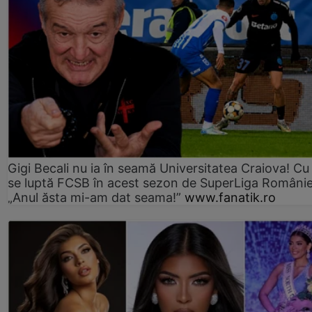
Gigi Becali nu ia în seamă Universitatea Craiova! Cu
se luptă FCSB în acest sezon de SuperLiga Românie
„Anul ăsta mi-am dat seama!”
www.fanatik.ro