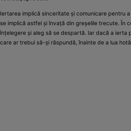
Iertarea implică sinceritate şi comunicare pentru a
se implică astfel şi învaţă din greşelile trecute. În
înţelegere şi aleg să se despartă. Iar dacă a ierta p
care ar trebui să-şi răspundă, înainte de a lua hotă