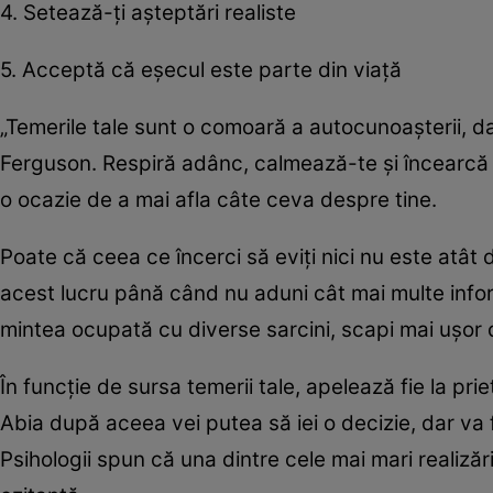
4. Setează-ţi aşteptări realiste
5. Acceptă că eşecul este parte din viaţă
„Temerile tale sunt o comoară a autocunoaşterii, d
Ferguson. Respiră adânc, calmează-te şi încearcă s
o ocazie de a mai afla câte ceva despre tine.
Poate că ceea ce încerci să eviţi nici nu este atât 
acest lucru până când nu aduni cât mai multe informa
mintea ocupată cu diverse sarcini, scapi mai uşor 
În funcţie de sursa temerii tale, apelează fie la priet
Abia după aceea vei putea să iei o decizie, dar va 
Psihologii spun că una dintre cele mai mari realizăr