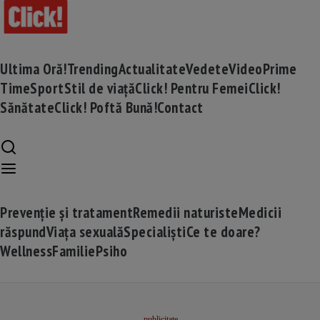
Ultima Oră!
Trending
Actualitate
Vedete
Video
Prime
Time
Sport
Stil de viață
Click! Pentru Femei
Click!
Sănătate
Click! Poftă Bună!
Contact
Prevenție și tratament
Remedii naturiste
Medicii
răspund
Viața sexuală
Specialiști
Ce te doare?
Wellness
Familie
Psiho