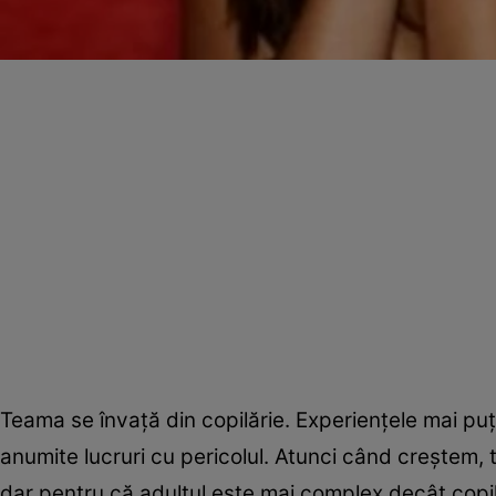
Teama se învaţă din copilărie. Experienţele mai puţ
anumite lucruri cu pericolul. Atunci când creşte
dar pentru că adultul este mai complex decât copilul