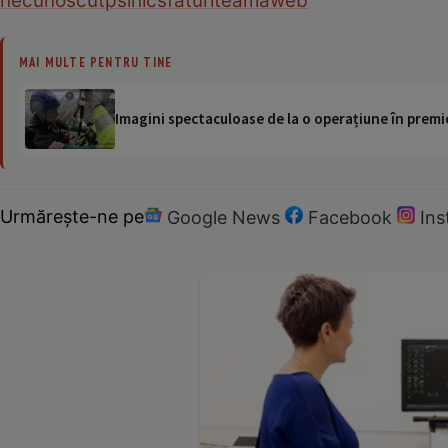
necunoscut
psihic
sfaturi
teama
web
MAI MULTE PENTRU TINE
Imagini spectaculoase de la o operațiune în premie
Urmărește-ne pe
Google News
Facebook
In