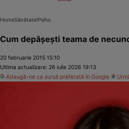
Home
Sănătate!
Psiho
Cum depăşeşti teama de necun
20 februarie 2015 15:10
Ultima actualizare:
26 iulie 2026 19:13
Adaugă-ne ca sursă preferată în Google
Urmă