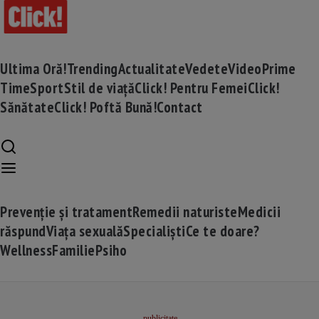
Ultima Oră!
Trending
Actualitate
Vedete
Video
Prime
Time
Sport
Stil de viață
Click! Pentru Femei
Click!
Sănătate
Click! Poftă Bună!
Contact
Prevenție și tratament
Remedii naturiste
Medicii
răspund
Viața sexuală
Specialiști
Ce te doare?
Wellness
Familie
Psiho