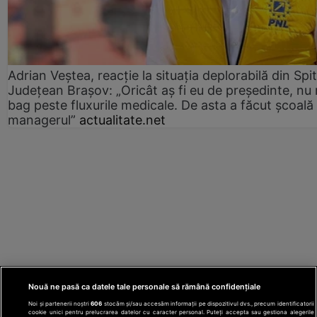
Adrian Veștea, reacție la situația deplorabilă din Spit
Județean Brașov: „Oricât aș fi eu de președinte, nu
bag peste fluxurile medicale. De asta a făcut școală
managerul”
actualitate.net
Nouă ne pasă ca datele tale personale să rămână confidențiale
Noi și partenerii noștri
606
stocăm și/sau accesăm informații pe dispozitivul dvs., precum identificatorii
cookie unici pentru prelucrarea datelor cu caracter personal. Puteți accepta sau gestiona alegerile