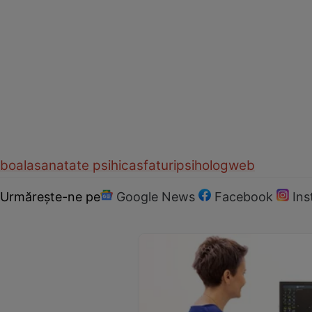
boala
sanatate psihica
sfaturi
psiholog
web
Urmărește-ne pe
Google News
Facebook
In