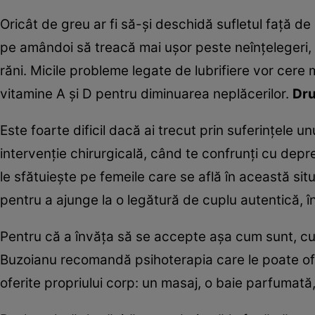
Oricât de greu ar fi să-şi deschidă sufletul faţă de e
pe amândoi să treacă mai uşor peste neînţelegeri, s
răni. Micile probleme legate de lubrifiere vor cere
vitamine A şi D pentru diminuarea neplăcerilor.
Dru
Este foarte dificil dacă ai trecut prin suferinţele u
intervenţie chirurgicală, când te confrunţi cu depr
le sfătuieşte pe femeile care se află în această situ
pentru a ajunge la o legătură de cuplu autentică, în
Pentru că a învăţa să se accepte aşa cum sunt, cu
Buzoianu recomandă psihoterapia care le poate oferi 
oferite propriului corp: un masaj, o baie parfumată, 