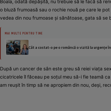
Boala, odată depăşită, nu trebuie să le facă să renu
o bluză frumoasă sau o rochie nouă pe care le pot p
vedea din nou frumoase şi sănătoase, gata să se b
MAI MULTE PENTRU TINE
Cât a costat-o pe o româncă o vizită la urgențe în
După un cancer de sân este greu să reiei viaţa sexu
cicatricele îl făceau pe soţul meu să-i fie teamă ca
am reuşit în timp să ne apropiem din nou, deşi, recu