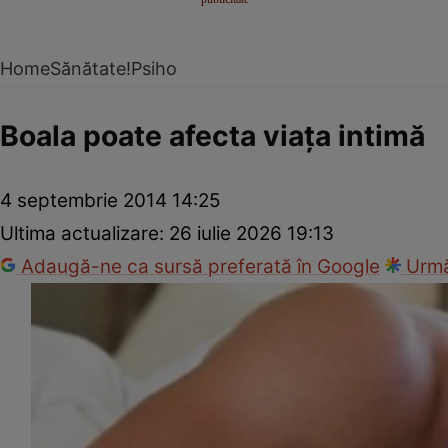
Home
Sănătate!
Psiho
Boala poate afecta viaţa intimă
4 septembrie 2014 14:25
Ultima actualizare:
26 iulie 2026 19:13
Adaugă-ne ca sursă preferată în Google
Urmă