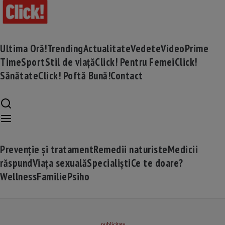
Ultima Oră!
Trending
Actualitate
Vedete
Video
Prime
Time
Sport
Stil de viață
Click! Pentru Femei
Click!
Sănătate
Click! Poftă Bună!
Contact
Prevenție și tratament
Remedii naturiste
Medicii
răspund
Viața sexuală
Specialiști
Ce te doare?
Wellness
Familie
Psiho