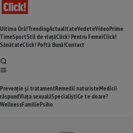
Ultima Oră!
Trending
Actualitate
Vedete
Video
Prime
Time
Sport
Stil de viață
Click! Pentru Femei
Click!
Sănătate
Click! Poftă Bună!
Contact
Prevenție și tratament
Remedii naturiste
Medicii
răspund
Viața sexuală
Specialiști
Ce te doare?
Wellness
Familie
Psiho