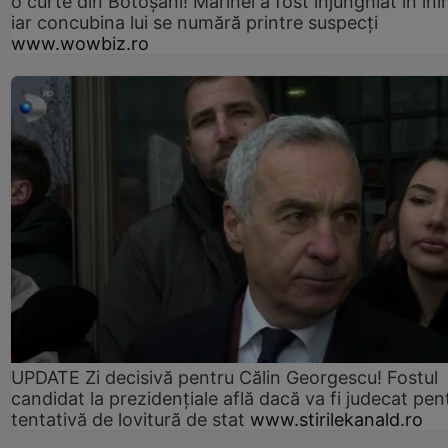
o curte din Botoșani! Marinel a fost înjunghiat în ini
iar concubina lui se numără printre suspecți
www.wowbiz.ro
UPDATE Zi decisivă pentru Călin Georgescu! Fostul
candidat la prezidențiale află dacă va fi judecat pen
tentativă de lovitură de stat
www.stirilekanald.ro