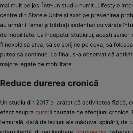
mai mult pe jos. Într-un studiu numit „Lifestyle Int
centre din Statele Unite și axat pe prevenirea proble
au urmărit femei și bărbați sedentari cu vârste între
de mobilitate. La începutul studiului, acești senio
fi nevoiți să stea, să se sprijine pe ceva, să folo
putea să continue. La final, s-a observat că activita
majore legate de mobilitate.
Reduce durerea cronică
Un studiu din 2017 a arătat că activitatea fizică, c
efect asupra
durerii
cauzate de afecțiuni cronice. 
femurală, dată de leziuni ale măduvei spinării, de 
intermitentă, dureri lombare,
fibromialgie
, osteoartr