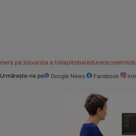
mers pe jos
varsta a treia
plimbare
durere
creier
mobi
Urmărește-ne pe
Google News
Facebook
In