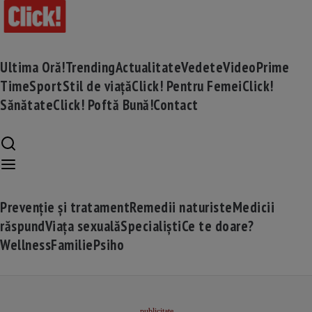
Ultima Oră!
Trending
Actualitate
Vedete
Video
Prime
Time
Sport
Stil de viață
Click! Pentru Femei
Click!
Sănătate
Click! Poftă Bună!
Contact
Prevenție și tratament
Remedii naturiste
Medicii
răspund
Viața sexuală
Specialiști
Ce te doare?
Wellness
Familie
Psiho