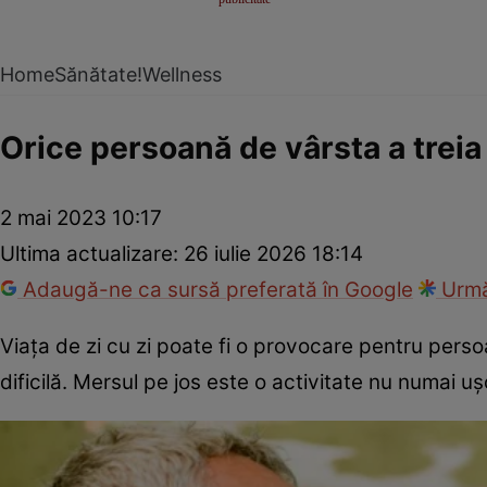
Home
Sănătate!
Wellness
Orice persoană de vârsta a treia 
2 mai 2023 10:17
Ultima actualizare:
26 iulie 2026 18:14
Adaugă-ne ca sursă preferată în Google
Urmă
Viața de zi cu zi poate fi o provocare pentru persoa
dificilă. Mersul pe jos este o activitate nu numai uş