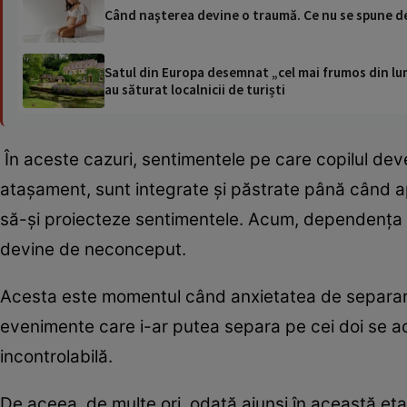
Când naşterea devine o traumă. Ce nu se spune de
Satul din Europa desemnat „cel mai frumos din lum
au săturat localnicii de turiști
În aceste cazuri, sentimentele pe care copilul deven
atașament, sunt integrate și păstrate până când ap
să-și proiecteze sentimentele. Acum, dependența s
devine de neconceput.
Acesta este momentul când anxietatea de separare 
evenimente care i-ar putea separa pe cei doi se ac
incontrolabilă.
De aceea, de multe ori, odată ajunși în această etap