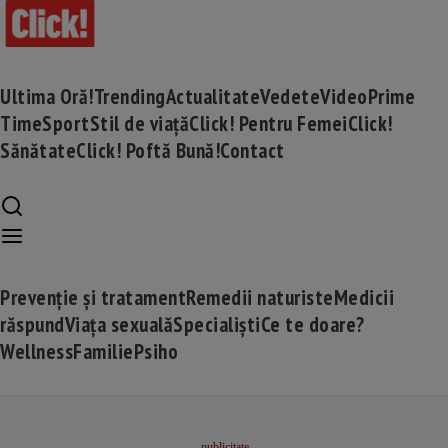
Ultima Oră!
Trending
Actualitate
Vedete
Video
Prime
Time
Sport
Stil de viață
Click! Pentru Femei
Click!
Sănătate
Click! Poftă Bună!
Contact
Prevenție și tratament
Remedii naturiste
Medicii
răspund
Viața sexuală
Specialiști
Ce te doare?
Wellness
Familie
Psiho