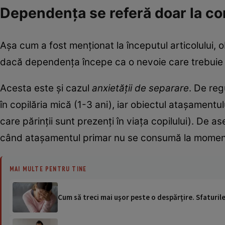
Dependența se referă doar la c
Așa cum a fost menționat la începutul articolului,
dacă dependența începe ca o nevoie care trebuie 
Acesta este și cazul
anxietății de separare
. De re
în copilăria mică (1-3 ani), iar obiectul atașamentu
care părinții sunt prezenți în viața copilului). De
când atașamentul primar nu se consumă la momentu
MAI MULTE PENTRU TINE
Cum să treci mai uşor peste o despărţire. Sfaturil