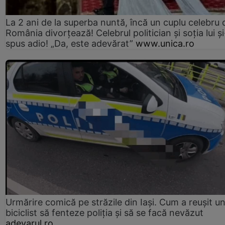
La 2 ani de la superba nuntă, încă un cuplu celebru 
România divorțează! Celebrul politician și soția lui ș
spus adio! „Da, este adevărat”
www.unica.ro
Urmărire comică pe străzile din Iași. Cum a reușit u
biciclist să fenteze poliția și să se facă nevăzut
adevarul.ro