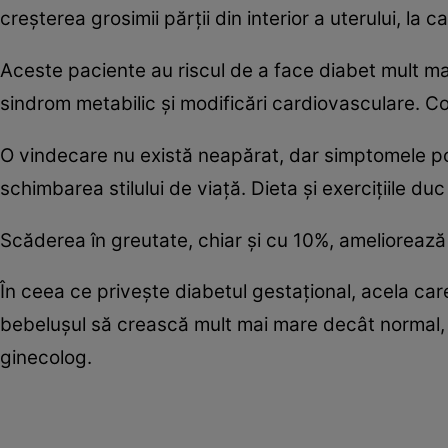
creşterea grosimii părţii din interior a uterului, la
Aceste paciente au riscul de a face diabet mult m
sindrom metabilic şi modificări cardiovasculare. Co
O vindecare nu există neapărat, dar simptomele pot
schimbarea stilului de viaţă. Dieta şi exerciţiile du
Scăderea în greutate, chiar şi cu 10%, ameliorează
În ceea ce priveşte diabetul gestaţional, acela care
bebeluşul să crească mult mai mare decât normal, ia
ginecolog.