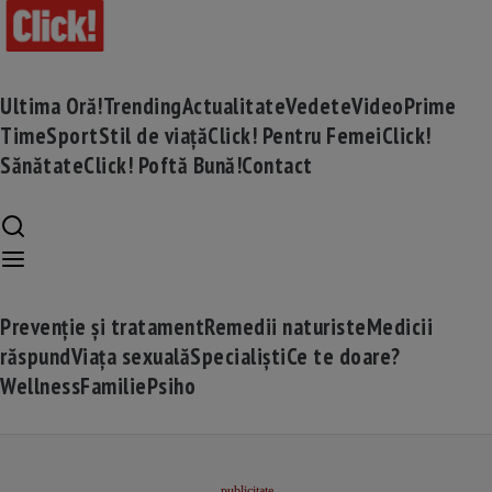
Ultima Oră!
Trending
Actualitate
Vedete
Video
Prime
Time
Sport
Stil de viață
Click! Pentru Femei
Click!
Sănătate
Click! Poftă Bună!
Contact
Prevenție și tratament
Remedii naturiste
Medicii
răspund
Viața sexuală
Specialiști
Ce te doare?
Wellness
Familie
Psiho