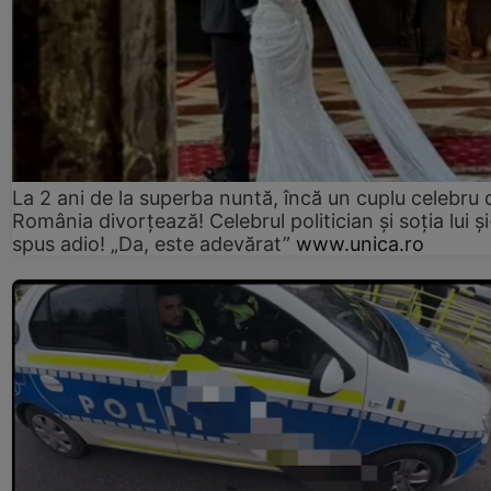
La 2 ani de la superba nuntă, încă un cuplu celebru 
România divorțează! Celebrul politician și soția lui ș
spus adio! „Da, este adevărat”
www.unica.ro