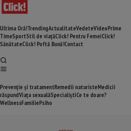
Ultima Oră!
Trending
Actualitate
Vedete
Video
Prime
Time
Sport
Stil de viață
Click! Pentru Femei
Click!
Sănătate
Click! Poftă Bună!
Contact
Prevenție și tratament
Remedii naturiste
Medicii
răspund
Viața sexuală
Specialiști
Ce te doare?
Wellness
Familie
Psiho