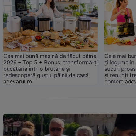
Cea mai bună mașină de făcut pâine
Cele mai bu
2026 – Top 5 + Bonus: transformă-ți
și legume în
bucătăria într-o brutărie și
sucuri proas
redescoperă gustul pâinii de casă
și renunți tr
adevarul.ro
comerț
adev