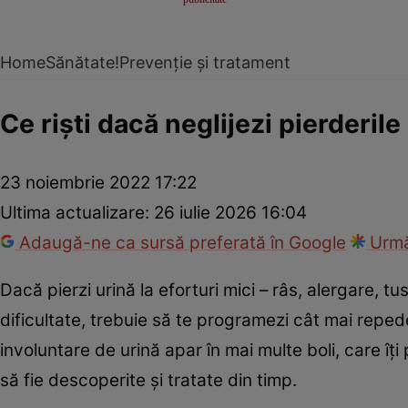
Home
Sănătate!
Prevenție și tratament
Ce riști dacă neglijezi pierderil
23 noiembrie 2022 17:22
Ultima actualizare:
26 iulie 2026 16:04
Adaugă-ne ca sursă preferată în Google
Urmă
Dacă pierzi urină la eforturi mici – râs, alergare, t
dificultate, trebuie să te programezi cât mai repe
involuntare de urină apar în mai multe boli, care îț
să fie descoperite și tratate din timp.