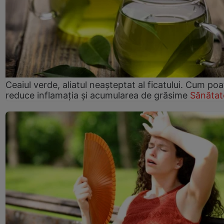
Ceaiul verde, aliatul neașteptat al ficatului. Cum poa
reduce inflamația și acumularea de grăsime
Sănătat