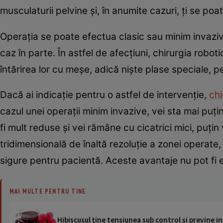
musculaturii pelvine și, în anumite cazuri, ți se po
Operația se poate efectua clasic sau minim invaziv 
caz în parte. În astfel de afecțiuni, chirurgia robot
întărirea lor cu meșe, adică niște plase speciale, p
Dacă ai indicație pentru o astfel de intervenție,
chi
cazul unei operații minim invazive, vei sta mai puțin
fi mult reduse și vei rămâne cu cicatrici mici, puțin
tridimensională de înaltă rezoluție a zonei operate
sigure pentru pacientă. Aceste avantaje nu pot fi e
MAI MULTE PENTRU TINE
Hibiscusul ţine tensiunea sub control şi previne in