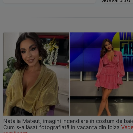
adevarul.ro
Natalia Mateuț, imagini incendiare în costum de bai
Cum s-a lăsat fotografiată în vacanța din Ibiza
Vede