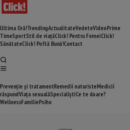
Ultima Oră!
Trending
Actualitate
Vedete
Video
Prime
Time
Sport
Stil de viață
Click! Pentru Femei
Click!
Sănătate
Click! Poftă Bună!
Contact
Prevenție și tratament
Remedii naturiste
Medicii
răspund
Viața sexuală
Specialiști
Ce te doare?
Wellness
Familie
Psiho