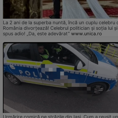
La 2 ani de la superba nuntă, încă un cuplu celebru 
România divorțează! Celebrul politician și soția lui ș
spus adio! „Da, este adevărat”
www.unica.ro
Urmărire comică pe străzile din Iași. Cum a reușit u