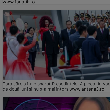
www.fanatik.ro
Țara căreia i-a dispărut Președintele. A plecat în va
de două luni și nu s-a mai întors
www.antena3.ro