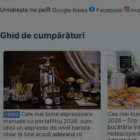
Urmărește-ne pe
Google News
Facebook
In
Ghid de cumpărături
Cele mai bune espressoare
Cea mai bun
VIDEO
2026 – Top 
manuale cu portafiltru 2026: cum
bucătăria înt
obții un espresso de nivel barista
redescoperă 
chiar la tine acasă
adevarul.ro