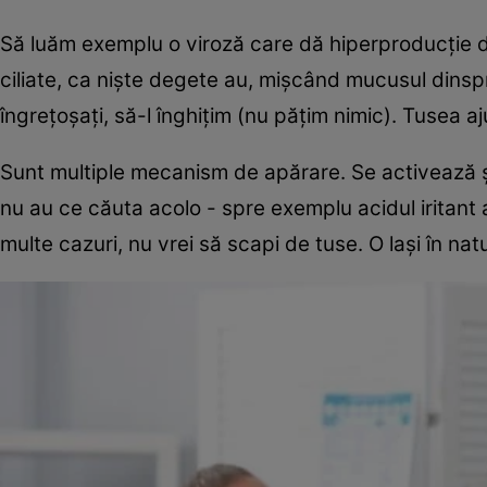
Să luăm exemplu o viroză care dă hiperproducție de 
ciliate, ca niște degete au, mișcând mucusul dinspr
îngrețoșați, să-l înghițim (nu pățim nimic). Tusea a
Sunt multiple mecanism de apărare. Se activează și
nu au ce căuta acolo - spre exemplu acidul iritant 
multe cazuri, nu vrei să scapi de tuse. O lași în natu