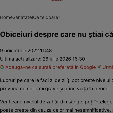
Home
Sănătate!
Ce te doare?
Obiceiuri despre care nu știai că
9 noiembrie 2022 11:48
Ultima actualizare:
26 iulie 2026 16:30
Adaugă-ne ca sursă preferată în Google
Urmă
Lucruri pe care le faci zi de zi îți pot crește nivelu
provoca complicații grave și pune viața în pericol.
Verificând nivelul de zahăr din sânge, poți înțelege f
poate crește din cauza celor mai nesemnificative, ac