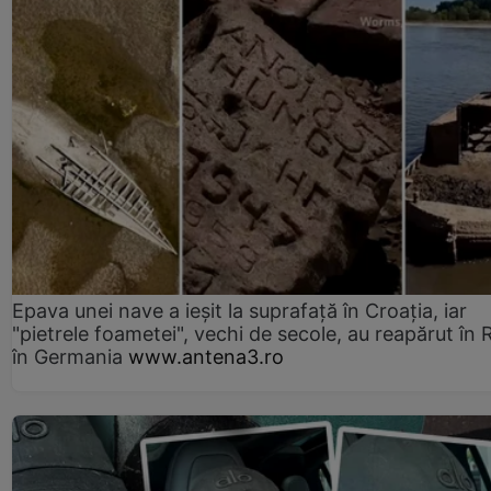
Epava unei nave a ieșit la suprafață în Croația, iar
"pietrele foametei", vechi de secole, au reapărut în R
în Germania
www.antena3.ro