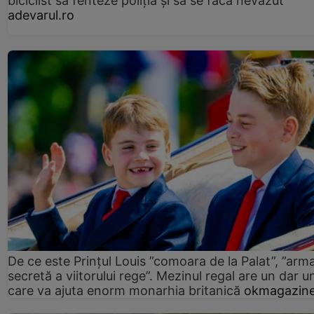
biciclist să fenteze poliția și să se facă nevăzut
adevarul.ro
De ce este Prințul Louis ”comoara de la Palat”, ”arm
secretă a viitorului rege”. Mezinul regal are un dar un
care va ajuta enorm monarhia britanică
okmagazine