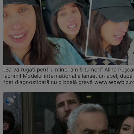
„Să vă rugați pentru mine, am 5 tumori” Alina Pușcău
lacrimi! Modelul internațional a lansat un apel, după
fost diagnosticată cu o boală gravă
www.wowbiz.r