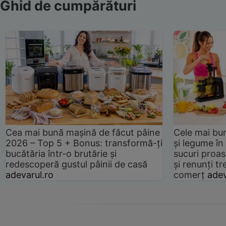
Ghid de cumpărături
Cea mai bună mașină de făcut pâine
Cele mai bu
2026 – Top 5 + Bonus: transformă-ți
și legume în
bucătăria într-o brutărie și
sucuri proas
redescoperă gustul pâinii de casă
și renunți tr
adevarul.ro
comerț
adev