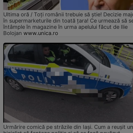
Ultima oră / Toți românii trebuie să știe! Decizie maj
în supermarketurile din toată țara! Ce urmează să s
întâmple în magazine în urma apelului făcut de Ilie
Bolojan
www.unica.ro
Urmărire comică pe străzile din Iași. Cum a reușit u