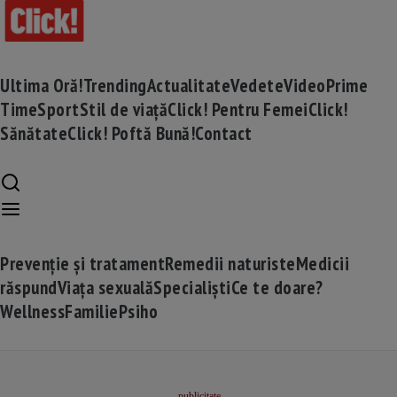
Ultima Oră!
Trending
Actualitate
Vedete
Video
Prime
Time
Sport
Stil de viață
Click! Pentru Femei
Click!
Sănătate
Click! Poftă Bună!
Contact
Prevenție și tratament
Remedii naturiste
Medicii
răspund
Viața sexuală
Specialiști
Ce te doare?
Wellness
Familie
Psiho