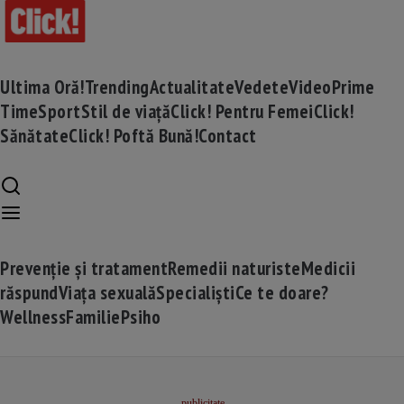
Ultima Oră!
Trending
Actualitate
Vedete
Video
Prime
Time
Sport
Stil de viață
Click! Pentru Femei
Click!
Sănătate
Click! Poftă Bună!
Contact
Prevenție și tratament
Remedii naturiste
Medicii
răspund
Viața sexuală
Specialiști
Ce te doare?
Wellness
Familie
Psiho