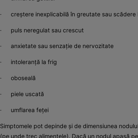
· creștere inexplicabilă în greutate sau scădere 
· puls neregulat sau crescut
· anxietate sau senzație de nervozitate
· intoleranță la frig
· oboseală
· piele uscată
· umflarea feței
Simptomele pot depinde și de dimensiunea nodulului.
(pe unde trec alimentele). Dacă un nodul apasă p