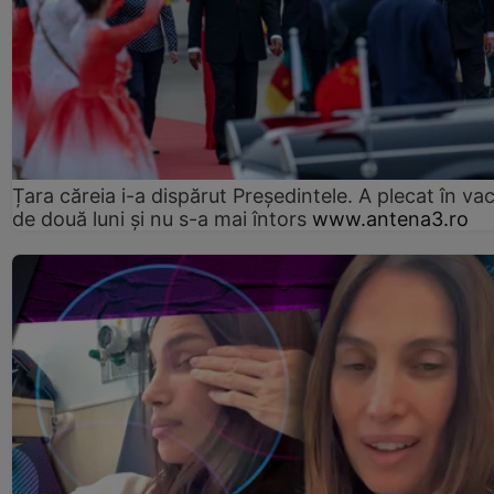
Țara căreia i-a dispărut Președintele. A plecat în va
de două luni și nu s-a mai întors
www.antena3.ro