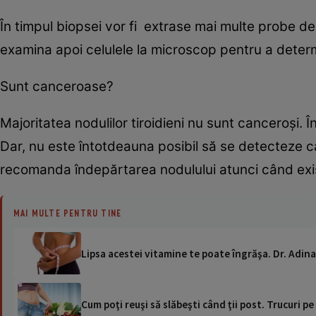
În timpul biopsei vor fi extrase mai multe probe de c
examina apoi celulele la microscop pentru a deter
Sunt canceroase?
Majoritatea nodulilor tiroidieni nu sunt canceroși. În
Dar, nu este întotdeauna posibil să se detecteze can
recomanda îndepărtarea nodulului atunci când exist
MAI MULTE PENTRU TINE
Lipsa acestei vitamine te poate îngrăşa. Dr. Adina
Cum poţi reuşi să slăbeşti când ţii post. Trucuri pe 