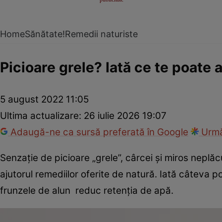
Home
Sănătate!
Remedii naturiste
Picioare grele? Iată ce te poate a
5 august 2022 11:05
Ultima actualizare:
26 iulie 2026 19:07
Adaugă-ne ca sursă preferată în Google
Urmă
Senzaţie de picioare „grele”, cârcei şi miros neplă
ajutorul remediilor oferite de natură. Iată câteva p
frunzele de alun reduc retenția de apă.