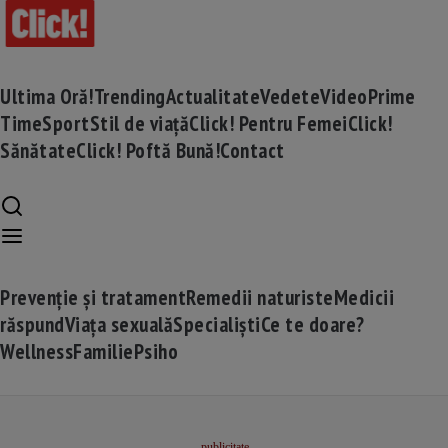
Ultima Oră!
Trending
Actualitate
Vedete
Video
Prime
Time
Sport
Stil de viață
Click! Pentru Femei
Click!
Sănătate
Click! Poftă Bună!
Contact
Prevenție și tratament
Remedii naturiste
Medicii
răspund
Viața sexuală
Specialiști
Ce te doare?
Wellness
Familie
Psiho