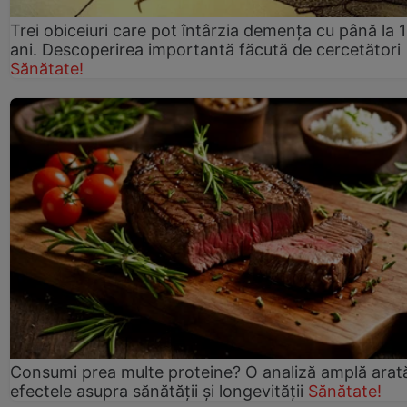
Trei obiceiuri care pot întârzia demența cu până la 
ani. Descoperirea importantă făcută de cercetători
Sănătate!
Consumi prea multe proteine? O analiză amplă arat
efectele asupra sănătății și longevității
Sănătate!