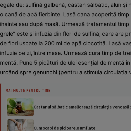
egale de: sulfină galbenă, castan sălbatic, alun şi 
o cană de apă fierbinte. Lasă cana acoperită timp d
înainte sau după masă. Urmează tratamentul timp de
grele” este şi infuzia din flori de sulfină, care are
de flori uscate la 200 ml de apă clocotită. Lasă va
infuzie pe zi, între mese. Urmează cura timp de tre
mentă. Pune 5 picături de ulei esenţial de mentă în
urcând spre genunchi (pentru a stimula circulaţia
MAI MULTE PENTRU TINE
Castanul sălbatic ameliorează circulaţia venoasă
Cum scapi de picioarele umflate