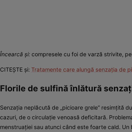
Încearcă şi
:
compresele cu foi de varză strivite, pe 
CITEŞTE şi:
Tratamente care alungă senzaţia de pi
Florile de sulfină înlătură senzaţ
Senzaţia neplăcută de „picioare grele” resimţită du
cazuri, de o circulaţie venoasă deficitară. Problem
menstruaţiei sau atunci când este foarte cald. Un b