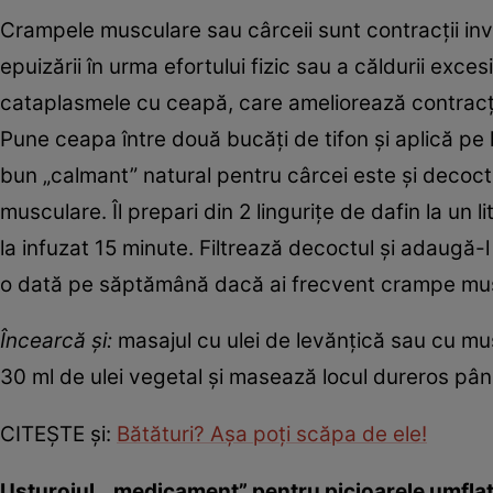
Crampele musculare sau cârceii sunt contracţii inv
epuizării în urma efortului fizic sau a căldurii ex
cataplasmele cu ceapă, care ameliorează contracţi
Pune ceapa între două bucăţi de tifon şi aplică pe 
bun „calmant” natural pentru cârcei este şi decoct
musculare. Îl prepari din 2 linguriţe de dafin la un
la infuzat 15 minute. Filtrează decoctul şi adaugă-l
o dată pe săptămână dacă ai frecvent crampe mu
Încearcă şi:
masajul cu ulei de levănţică sau cu mu
30 ml de ulei vegetal şi masează locul dureros până 
CITEŞTE şi:
Bătături? Aşa poţi scăpa de ele!
Usturoiul, „medicament” pentru picioarele umfla