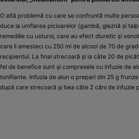
O altă problemă cu care se confruntă multe persoa
duce la umflarea picioarelor (gambă, gleznă şi tal
remediile cu usturoi, care au efect diuretic şi veno
care îi amesteci cu 250 ml de alcool de 70 de grade
recipientul. La final strecoară şi ia câte 20 de pic
fel de benefice sunt şi compresele cu infuzie de a
tonifiante. Infuzia de alun o prepari din 25 g frunze
după care strecoară şi bea câte 2 căni de infuzie