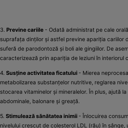
3.
Previne cariile
- Odată administrat pe cale orală,
suprafața dinților și astfel previne apariția carii
suferă de parodontoză și boli ale gingiilor. De ase
caracterizează prin apariția de leziuni în interiorul 
4.
Sus
ț
ine activitatea ficatului
- Mierea neprocesat
metabolizarea substanțelor nutritive, reglarea nivel
stocarea vitaminelor și mineralelor. În plus, ajută
abdominale, balonare și greață.
5.
Stimuleaz
ă
s
ă
n
ă
tatea inimii
- Înlocuirea consum
nivelului crescut de colesterol LDL (rău) în sânge,