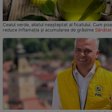
Ceaiul verde, aliatul neașteptat al ficatului. Cum poa
reduce inflamația și acumularea de grăsime
Sănătat