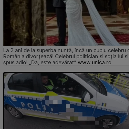
La 2 ani de la superba nuntă, încă un cuplu celebru 
România divorțează! Celebrul politician și soția lui ș
spus adio! „Da, este adevărat”
www.unica.ro