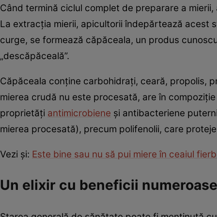
Când termină ciclul complet de preparare a mierii, 
La extracția mierii, apicultorii îndepărtează acest 
curge, se formează căpăceala, un produs cunoscut
„descăpăceală”.
Căpăceala conține carbohidrați, ceară, propolis, pro
mierea crudă nu este procesată, are în compoziție
proprietăți
antimicrobiene
și antibacteriene puterni
mierea procesată), precum polifenolii, care proteje
Vezi şi:
Este bine sau nu să pui miere în ceaiul fierb
Un elixir cu beneficii numeroas
Starea generală de sănătate poate fi menținută cu 