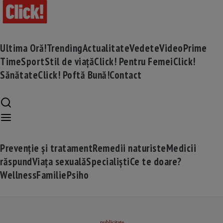
Ultima Oră!
Trending
Actualitate
Vedete
Video
Prime
Time
Sport
Stil de viață
Click! Pentru Femei
Click!
Sănătate
Click! Poftă Bună!
Contact
Prevenție și tratament
Remedii naturiste
Medicii
răspund
Viața sexuală
Specialiști
Ce te doare?
Wellness
Familie
Psiho