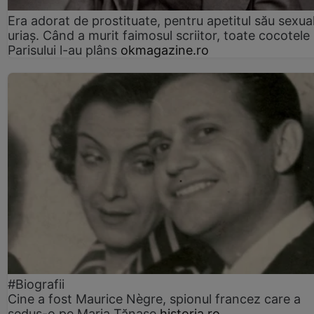
Era adorat de prostituate, pentru apetitul său sexua
uriaș. Când a murit faimosul scriitor, toate cocotele
Parisului l-au plâns
okmagazine.ro
#Biografii
Cine a fost Maurice Nègre, spionul francez care a
sedus-o pe Maria Tănase
historia.ro