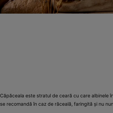
Căpăceala este stratul de ceară cu care albinele în
se recomandă în caz de răceală, faringită şi nu nu