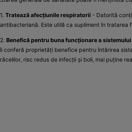
1.
Trateaz
ă
afec
ț
iunile respiratorii
- Datorită conț
antibacteriană. Este utilă ca supliment în tratarea far
2.
Benefică pentru
buna func
ț
ionare a sistemului
îi conferă proprietăți benefice pentru întărirea sis
răcelilor, risc redus de infecții și boli, mai puține r