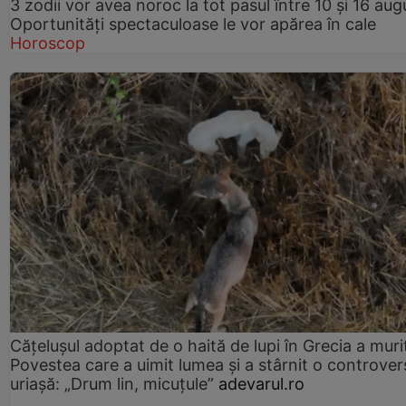
3 zodii vor avea noroc la tot pasul între 10 și 16 aug
Oportunități spectaculoase le vor apărea în cale
Horoscop
Cățelușul adoptat de o haită de lupi în Grecia a muri
Povestea care a uimit lumea și a stârnit o controver
uriașă: „Drum lin, micuțule”
adevarul.ro