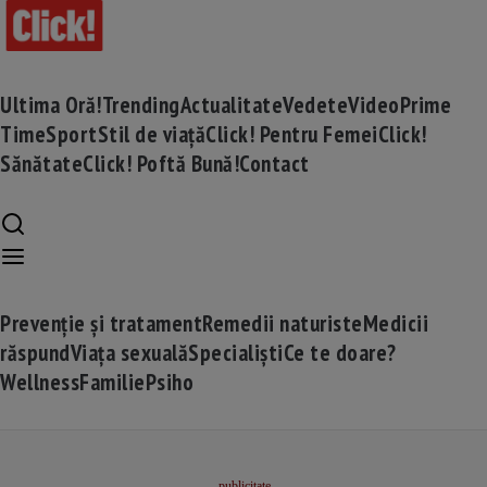
Ultima Oră!
Trending
Actualitate
Vedete
Video
Prime
Time
Sport
Stil de viață
Click! Pentru Femei
Click!
Sănătate
Click! Poftă Bună!
Contact
Prevenție și tratament
Remedii naturiste
Medicii
răspund
Viața sexuală
Specialiști
Ce te doare?
Wellness
Familie
Psiho