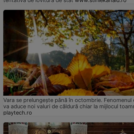
tentativă de lovitură de stat
www.stirilekanald.ro
Vara se prelungeşte până în octombrie. Fenomenul 
va aduce noi valuri de căldură chiar la mijlocul toam
playtech.ro