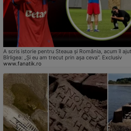
A scris istorie pentru Steaua și România, acum îl aju
Bîrligea: „Și eu am trecut prin așa ceva”. Exclusiv
www.fanatik.ro