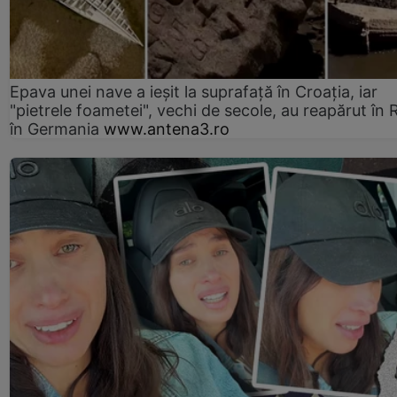
Epava unei nave a ieșit la suprafață în Croația, iar
"pietrele foametei", vechi de secole, au reapărut în R
în Germania
www.antena3.ro