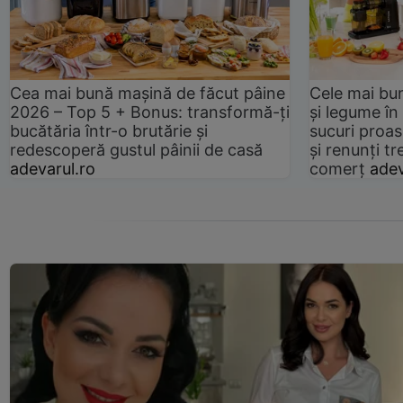
Cea mai bună mașină de făcut pâine
Cele mai bu
2026 – Top 5 + Bonus: transformă-ți
și legume în
bucătăria într-o brutărie și
sucuri proas
redescoperă gustul pâinii de casă
și renunți tr
adevarul.ro
comerț
adev