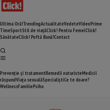
Ultima Oră!
Trending
Actualitate
Vedete
Video
Prime
Time
Sport
Stil de viață
Click! Pentru Femei
Click!
Sănătate
Click! Poftă Bună!
Contact
Prevenție și tratament
Remedii naturiste
Medicii
răspund
Viața sexuală
Specialiști
Ce te doare?
Wellness
Familie
Psiho