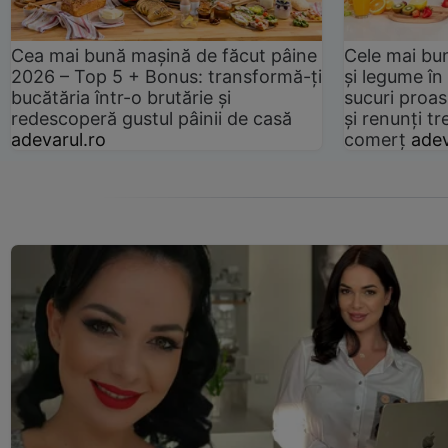
Cea mai bună mașină de făcut pâine
Cele mai bu
2026 – Top 5 + Bonus: transformă-ți
și legume în
bucătăria într-o brutărie și
sucuri proas
redescoperă gustul pâinii de casă
și renunți tr
adevarul.ro
comerț
adev