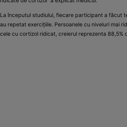
ridicate de cortizol” a explicat medicul.
La începutul studiului, fiecare participant a făcut t
au repetat exerciţiile. Persoanele cu niveluri mai ri
cele cu cortizol ridicat, creierul reprezenta 88,5% d