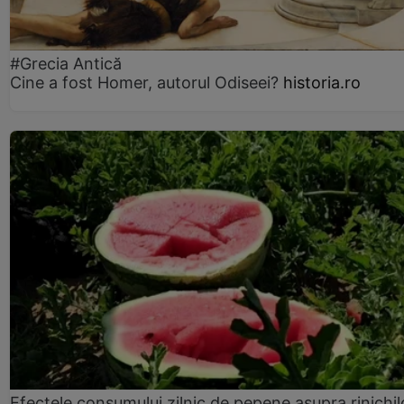
#Grecia Antică
Cine a fost Homer, autorul Odiseei?
historia.ro
Efectele consumului zilnic de pepene asupra rinichil