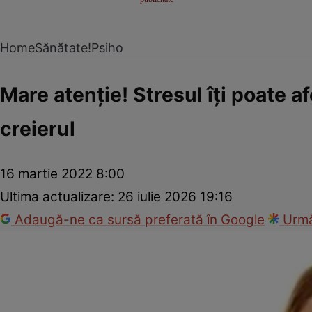
Home
Sănătate!
Psiho
Mare atenţie! Stresul îţi poate a
creierul
16 martie 2022 8:00
Ultima actualizare:
26 iulie 2026 19:16
Adaugă-ne ca sursă preferată în Google
Urmă