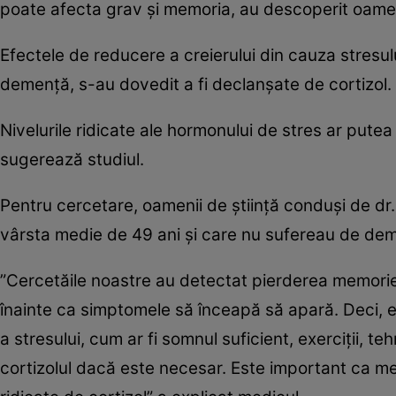
poate afecta grav şi memoria, au descoperit oameni
Efectele de reducere a creierului din cauza stresului
demenţă, s-au dovedit a fi declanşate de cortizol.
Nivelurile ridicate ale hormonului de stres ar pute
sugerează studiul.
Pentru cercetare, oamenii de ştiinţă conduşi de d
vârsta medie de 49 ani şi care nu sufereau de de
”Cercetăile noastre au detectat pierderea memoriei 
înainte ca simptomele să înceapă să apară. Deci, 
a stresului, cum ar fi somnul suficient, exerciţii, 
cortizolul dacă este necesar. Este important ca medi