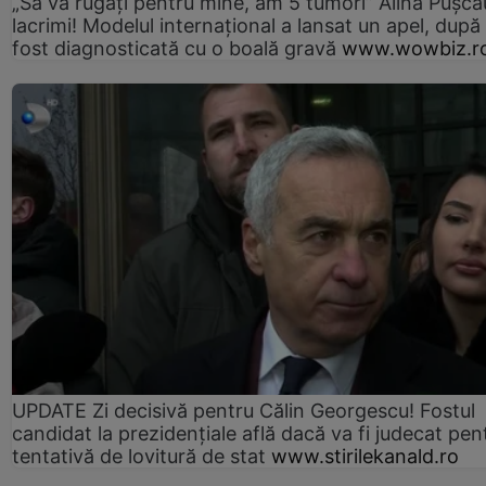
„Să vă rugați pentru mine, am 5 tumori” Alina Pușcău
lacrimi! Modelul internațional a lansat un apel, după
fost diagnosticată cu o boală gravă
www.wowbiz.r
UPDATE Zi decisivă pentru Călin Georgescu! Fostul
candidat la prezidențiale află dacă va fi judecat pen
tentativă de lovitură de stat
www.stirilekanald.ro