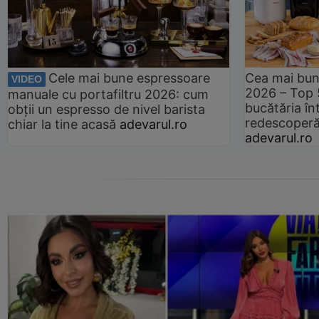
Cele mai bune espressoare
Cea mai bun
VIDEO
2026 – Top 
manuale cu portafiltru 2026: cum
bucătăria înt
obții un espresso de nivel barista
redescoperă 
chiar la tine acasă
adevarul.ro
adevarul.ro