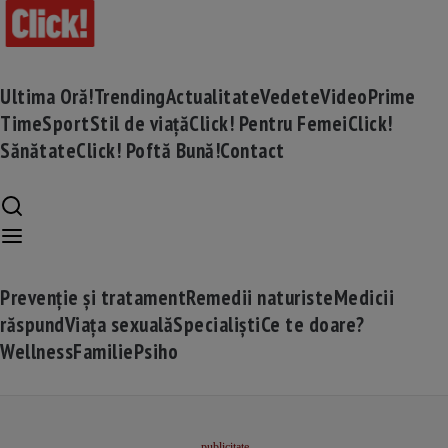
Ultima Oră!
Trending
Actualitate
Vedete
Video
Prime
Time
Sport
Stil de viață
Click! Pentru Femei
Click!
Sănătate
Click! Poftă Bună!
Contact
Prevenție și tratament
Remedii naturiste
Medicii
răspund
Viața sexuală
Specialiști
Ce te doare?
Wellness
Familie
Psiho