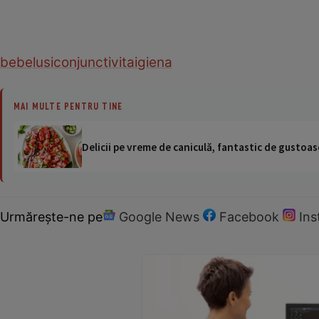
bebelusi
conjunctivita
igiena
MAI MULTE PENTRU TINE
Delicii pe vreme de caniculă, fantastic de gustoase
Urmărește-ne pe
Google News
Facebook
In