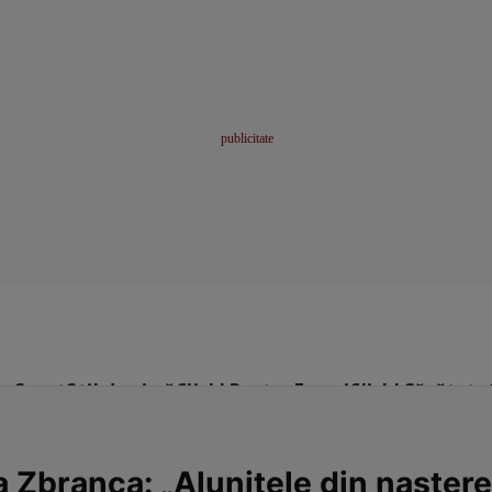
me
Sport
Stil de viață
Click! Pentru Femei
Click! Sănătate
 Zbranca: „Aluniţele din naştere