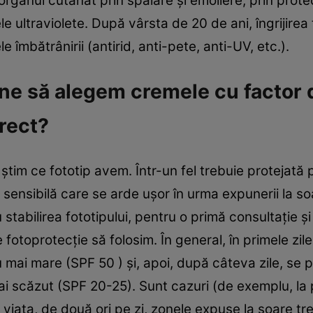
rganul cutanat prin spălare şi emoliere, prin protec
ele ultraviolete. După vârsta de 20 de ani, îngrijirea
 îmbătrânirii (antirid, anti-pete, anti-UV, etc.).
ine să alegem cremele cu factor 
orect?
ştim ce fototip avem. Într-un fel trebuie protejată pi
 sensibilă care se arde uşor în urma expunerii la so
abilirea fototipului, pentru o primă consultaţie şi 
otoprotecţie să folosim. În general, în primele zil
mai mare (SPF 50 ) şi, apoi, după câteva zile, se 
mai scăzut (SPF 20-25). Sunt cazuri (de exemplu, la
 viaţa, de două ori pe zi, zonele expuse la soare tr