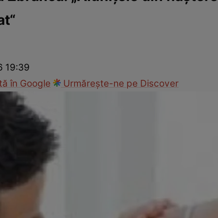
at“
nd
Viața sexuală
Specialiști
Ce te doare?
Wellness
Famili
6 19:39
ă în Google
Urmărește-ne pe Discover