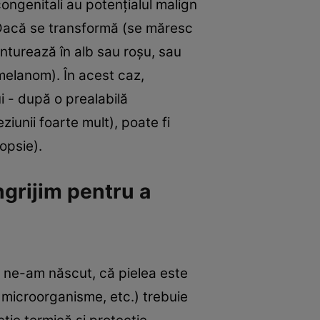
ongenitali au potenţialul malign
i. Dacă se transformă (se măresc
onturează în alb sau roşu, sau
melanom). În acest caz,
 - după o prealabilă
unii foarte mult), poate fi
opsie).
ngrijim pentru a
 ne-am născut, că pielea este
i, microorganisme, etc.) trebuie