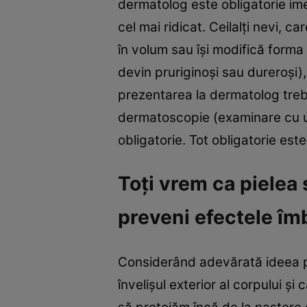
dermatolog este obligatorie ime
cel mai ridicat. Ceilalţi nevi, 
în volum sau îşi modifică forma
devin pruriginoşi sau dureroşi)
prezentarea la dermatolog treb
dermatoscopie (examinare cu un 
obligatorie. Tot obligatorie est
Toţi vrem ca pielea 
preveni efectele îmb
Considerând adevărată ideea p
învelişul exterior al corpului şi