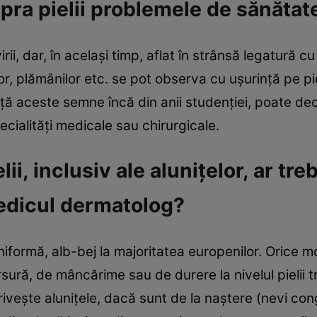
pra pielii problemele de sănătat
ii, dar, în acelaşi timp, aflat în strânsă legatură cu
ilor, plămânilor etc. se pot observa cu uşurinţă pe pi
ţă aceste semne încă din anii studenţiei, poate dece
cialităţi medicale sau chirurgicale.
lii, inclusiv ale aluniţelor, ar tre
medicul dermatolog?
niformă, alb-bej la majoritatea europenilor. Orice mo
sură, de mâncărime sau de durere la nivelul pielii 
iveşte aluniţele, dacă sunt de la naştere (nevi cong