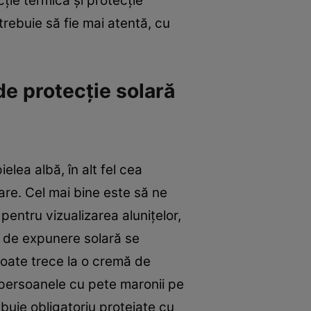
ţie termică şi protecţie
 trebuie să fie mai atentă, cu
de protecţie solară
elea albă, în alt fel cea
are. Cel mai bine este să ne
pentru vizualizarea aluniţelor,
e de expunere solară se
poate trece la o cremă de
 persoanele cu pete maronii pe
ebuie obligatoriu protejate cu