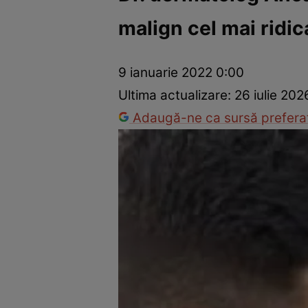
malign cel mai ridic
Prevenție și tratament
Remedii naturiste
Medicii răspu
9 ianuarie 2022 0:00
Ultima actualizare:
26 iulie 202
Adaugă-ne ca sursă preferat