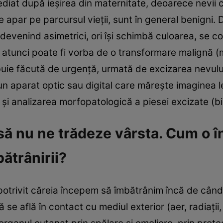
diat după ieşirea din maternitate, deoarece nevii c
care apar pe parcursul vieţii, sunt în general benign
 devenind asimetrici, ori îşi schimbă culoarea, se c
, atunci poate fi vorba de o transformare malignă (
uie făcută de urgenţă, urmată de excizarea nevului
aparat optic sau digital care măreşte imaginea lezi
e şi analizarea morfopatologică a piesei excizate (bi
să nu ne trădeze vârsta. Cum o î
ătrânirii?
otrivit căreia începem să îmbătrânim încă de când
 că se află în contact cu mediul exterior (aer, radiaţi