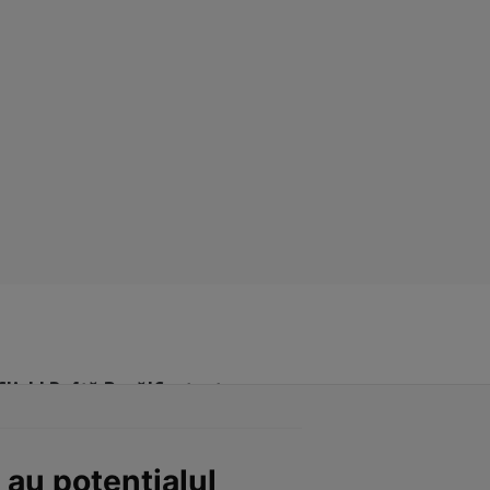
Click! Poftă Bună!
Contact
 au potenţialul