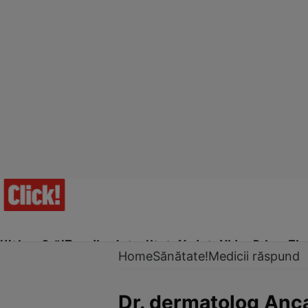
Ultima Oră!
Trending
Actualitate
Vedete
Video
Prime Ti
Home
Sănătate!
Medicii răspund
Dr. dermatolog Anca