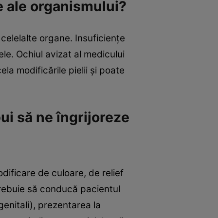
e ale organismului?
 celelalte organe. Insuficienţe
ele. Ochiul avizat al medicului
la modificările pielii şi poate
bui să ne îngrijoreze
dificare de culoare, de relief
trebuie să conducă pacientul
enitali), prezentarea la