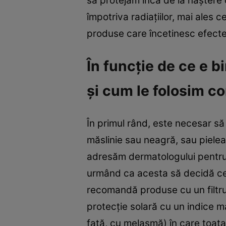
să protejăm încă de la naştere o
împotriva radiaţiilor, mai ales c
produse care încetinesc efectele
În funcţie de ce e b
şi cum le folosim c
În primul rând, este necesar să 
măslinie sau neagră, sau pielea
adresăm dermatologului pentru st
urmând ca acesta să decidă ce f
recomandă produse cu un filtru 
protecţie solară cu un indice 
faţă, cu melasmă) în care toata