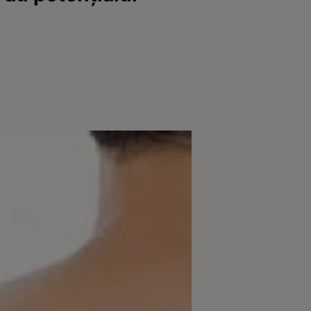
e
Psiho