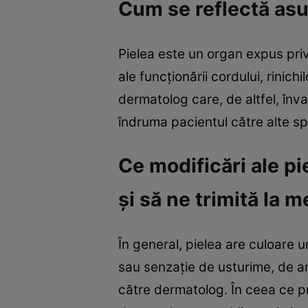
Cum se reflectă asu
Pielea este un organ expus privir
ale funcţionării cordului, rinich
dermatolog care, de altfel, înva
îndruma pacientul către alte spe
Ce modificări ale pie
şi să ne trimită la 
În general, pielea are culoare u
sau senzaţie de usturime, de ar
către dermatolog. În ceea ce pr