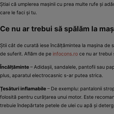
Ştiai că umplerea maşinii cu prea multe rufe şi ad
care le faci şi tu.
Ce nu ar trebui să spălăm la maş
Ştii cât de curată iese încălţămintea la maşina de 
de suferit. Aflăm de pe
infocons.ro
ce nu ar trebui
Încălțăminte
– Adidașii, sandalele, pantofii sau pap
plus, aparatul electrocasnic s-ar putea strica.
Țesături inflamabile
– De exemplu: pantalonii stro
folosită pentru curățarea unui motor. Este recomand
trebuie îndepărtate petele de ulei cu apă și deterg