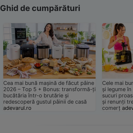
Ghid de cumpărături
Cea mai bună mașină de făcut pâine
Cele mai bu
2026 – Top 5 + Bonus: transformă-ți
și legume în
bucătăria într-o brutărie și
sucuri proas
redescoperă gustul pâinii de casă
și renunți tr
adevarul.ro
comerț
adev