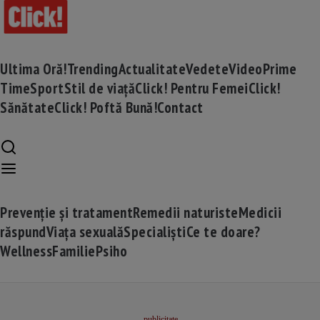
Ultima Oră!
Trending
Actualitate
Vedete
Video
Prime
Time
Sport
Stil de viață
Click! Pentru Femei
Click!
Sănătate
Click! Poftă Bună!
Contact
Prevenție și tratament
Remedii naturiste
Medicii
răspund
Viața sexuală
Specialiști
Ce te doare?
Wellness
Familie
Psiho