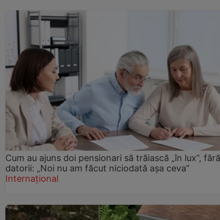
Cum au ajuns doi pensionari să trăiască „în lux”, făr
datorii: „Noi nu am făcut niciodată așa ceva”
Internațional