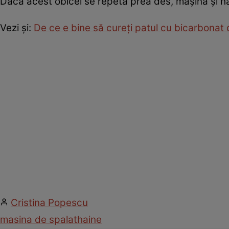
Dacă acest obicei se repetă prea des, maşina şi ha
Vezi şi:
De ce e bine să cureţi patul cu bicarbona
Cristina Popescu
masina de spalat
haine