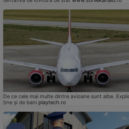
tentativă de lovitură de stat
www.stirilekanald.ro
De ce cele mai multe dintre avioane sunt albe. Expli
ține și de bani
playtech.ro