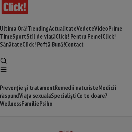
Ultima Oră!
Trending
Actualitate
Vedete
Video
Prime
Time
Sport
Stil de viață
Click! Pentru Femei
Click!
Sănătate
Click! Poftă Bună!
Contact
Prevenție și tratament
Remedii naturiste
Medicii
răspund
Viața sexuală
Specialiști
Ce te doare?
Wellness
Familie
Psiho