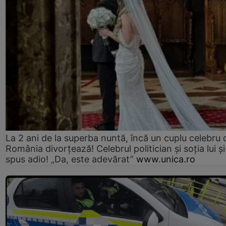
La 2 ani de la superba nuntă, încă un cuplu celebru 
România divorțează! Celebrul politician și soția lui ș
spus adio! „Da, este adevărat”
www.unica.ro