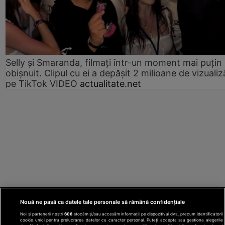
Selly și Smaranda, filmați într-un moment mai puțin
obișnuit. Clipul cu ei a depășit 2 milioane de vizualiz
pe TikTok VIDEO
actualitate.net
Nouă ne pasă ca datele tale personale să rămână confidențiale
Noi și partenerii noștri
606
stocăm și/sau accesăm informații pe dispozitivul dvs., precum identificatorii
cookie unici pentru prelucrarea datelor cu caracter personal. Puteți accepta sau gestiona alegerile