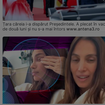
Țara căreia i-a dispărut Președintele. A plecat în va
de două luni și nu s-a mai întors
www.antena3.ro