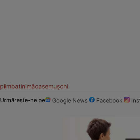
plimbat
inimă
oase
mușchi
Urmărește-ne pe
Google News
Facebook
In