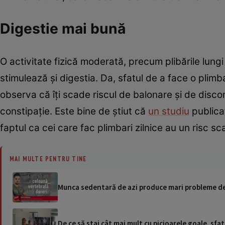
Digestie mai bună
O activitate fizică moderată, precum plibările lungi
stimulează și digestia. Da, sfatul de a face o plim
observa că îți scade riscul de balonare și de disco
constipație. Este bine de știut că
un studiu
publicat
faptul ca cei care fac plimbari zilnice au un risc 
MAI MULTE PENTRU TINE
Munca sedentară de azi produce mari probleme de 
De ce să stai cât mai mult cu picioarele goale, sfa