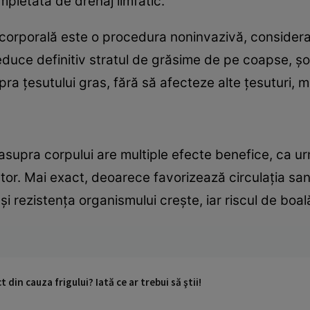
pletată de drenaj limfatic.
corporală este o procedura noninvazivă, considerat
educe definitiv stratul de grăsime de pe coapse, ș
pra țesutului gras, fără să afecteze alte țesuturi, m
supra corpului are multiple efecte benefice, ca urma
ator. Mai exact, deoarece favorizează circulația san
și rezistența organismului crește, iar riscul de boa
 din cauza frigului? Iată ce ar trebui să ştii!