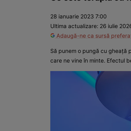
Prevenție și tratament
Remedii naturiste
Medicii răspu
28 ianuarie 2023 7:00
Ultima actualizare:
26 iulie 202
Adaugă-ne ca sursă preferat
Să punem o pungă cu gheață pe
care ne vine în minte. Efectul b