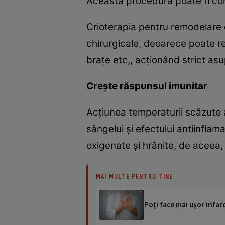
Această procedură poate fi com
Crioterapia pentru remodelare 
chirurgicale, deoarece poate r
brațe etc,, acționând strict asu
Crește răspunsul imunitar
Acțiunea temperaturii scăzute a
sângelui și efectului antiinflam
oxigenate și hrănite, de aceea, 
MAI MULTE PENTRU TINE
Poţi face mai uşor infarct