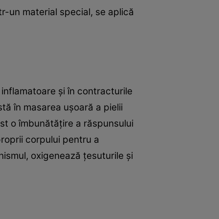
tr-un material special, se aplică
inflamatoare și în contracturile
stă în masarea ușoară a pielii
est o îmbunătățire a răspunsului
oprii corpului pentru a
nismul, oxigenează ţesuturile și