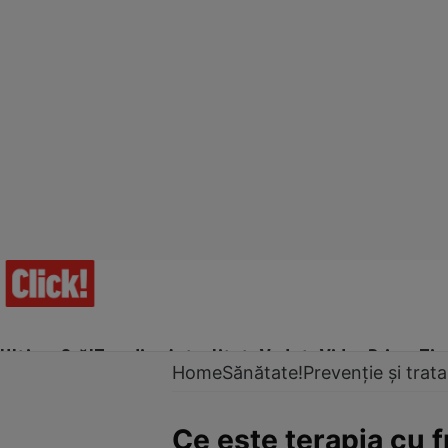
Ultima Oră!
Trending
Actualitate
Vedete
Video
Prime Ti
Home
Sănătate!
Prevenție și tra
Ce este terapia cu fr