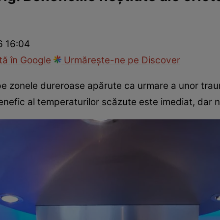
nd
Viața sexuală
Specialiști
Ce te doare?
Wellness
Famili
6 16:04
ă în Google
Urmărește-ne pe Discover
 zonele dureroase apărute ca urmare a unor trau
enefic al temperaturilor scăzute este imediat, dar n