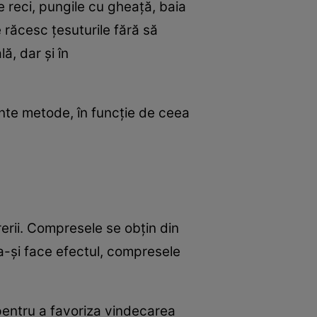
 reci, pungile cu gheață, baia
 răcesc țesuturile fără să
ă, dar și în
iente metode, în funcție de ceea
erii. Compresele se obțin din
a-și face efectul, compresele
pentru a favoriza vindecarea