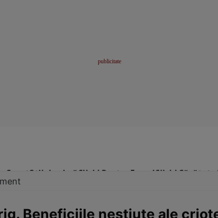
me
Sport
Stil de viață
Click! Pentru Femei
Click! Sănătate
tament
ig. Beneficiile neștiute ale criot