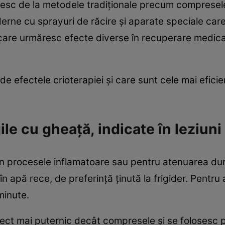
nesc de la metodele tradiţionale precum compresele
rne cu sprayuri de răcire și aparate speciale care
i care urmăresc efecte diverse în recuperare medical
 de efectele crioterapiei și care sunt cele mai efic
e cu gheață, indicate în leziuni
în procesele inflamatoare sau pentru atenuarea dur
apă rece, de preferință ținută la frigider. Pentru 
minute.
fect mai puternic decât compresele și se folosesc 