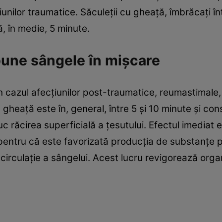
ziunilor traumatice. Săculeții cu gheață, îmbrăcați în
, în medie, 5 minute.
pune sângele în mişcare
n cazul afecțiunilor post-traumatice, reumastimale, 
gheață este în, general, între 5 și 10 minute și con
 răcirea superficială a țesutului. Efectul imediat 
pentru că este favorizată producția de substanţe pr
circulație a sângelui. Acest lucru revigorează orga