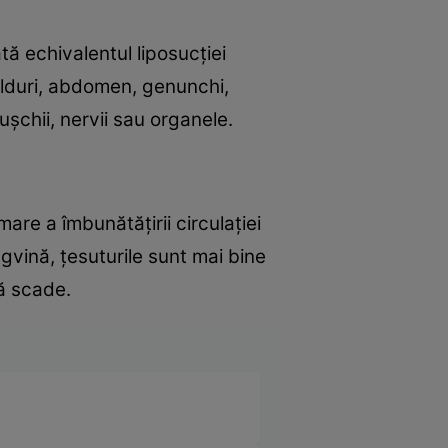
ă echivalentul liposucției
olduri, abdomen, genunchi,
ușchii, nervii sau organele.
re a îmbunătățirii circulației
gvină, țesuturile sunt mai bine
lă scade.