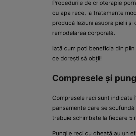
Procedurile de crioterapie por
cu apa rece, la tratamente mode
producă leziuni asupra pielii ș
remodelarea corporală.
Iată cum poți beneficia din plin
ce dorești să obții!
Compresele și pungil
Compresele reci sunt indicate 
pansamente care se scufundă în 
trebuie schimbate la fiecare 5 
Pungile reci cu gheață au un e