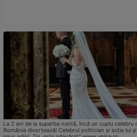
La 2 ani de la superba nuntă, încă un cuplu celebru 
România divorțează! Celebrul politician și soția lui ș
spus adio! „Da, este adevărat”
www.unica.ro