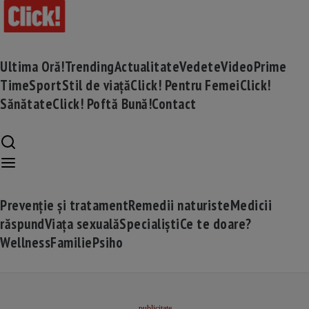
Ultima Oră!
Trending
Actualitate
Vedete
Video
Prime
Time
Sport
Stil de viață
Click! Pentru Femei
Click!
Sănătate
Click! Poftă Bună!
Contact
Prevenție și tratament
Remedii naturiste
Medicii
răspund
Viața sexuală
Specialiști
Ce te doare?
Wellness
Familie
Psiho