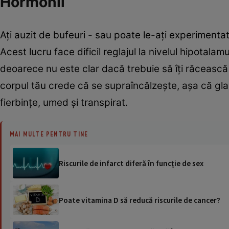
Hormonii
Ați auzit de bufeuri - sau poate le-ați experimenta
Acest lucru face dificil reglajul la nivelul hipotal
deoarece nu este clar dacă trebuie să îți răcească 
corpul tău crede că se supraîncălzește, așa că gland
fierbințe, umed și transpirat.
MAI MULTE PENTRU TINE
Riscurile de infarct diferă în funcţie de sex
Poate vitamina D să reducă riscurile de cancer?