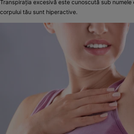
Transpirația excesivă este cunoscută sub numele d
corpului tău sunt hiperactive.