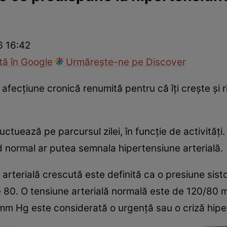
nd
Viața sexuală
Specialiști
Ce te doare?
Wellness
Famili
6 16:42
ă în Google
Urmărește-ne pe Discover
afecțiune cronică renumită pentru că îți crește și r
luctuează pe parcursul zilei, în funcție de activităț
d normal ar putea semnala hipertensiune arterială.
 arterială crescută este definită ca o presiune sistol
e 80. O tensiune arterială normală este de 120/80
mm Hg este considerată o urgență sau o criză hipe