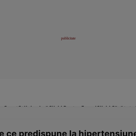
me
Sport
Stil de viață
Click! Pentru Femei
Click! Sănătate
le ce predispune la hipertensiune