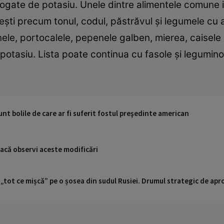
bogate de potasiu. Unele dintre alimentele comune 
pești precum tonul, codul, păstrăvul și legumele cu
ele, portocalele, pepenele galben, mierea, caisele ș
tasiu. Lista poate continua cu fasole și leguminoase
nt bolile de care ar fi suferit fostul preşedinte american
dacă observi aceste modificări
 „tot ce mișcă” pe o șosea din sudul Rusiei. Drumul strategic de ap