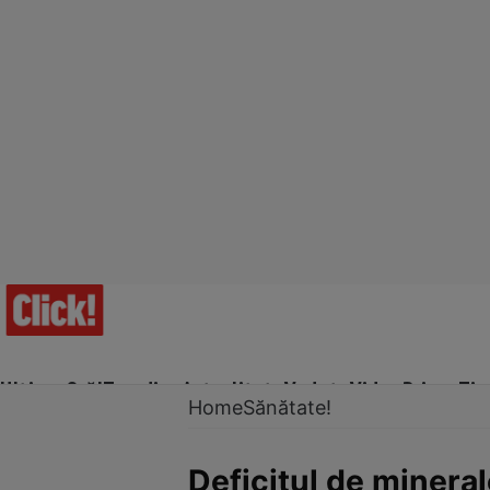
Ultima Oră!
Trending
Actualitate
Vedete
Video
Prime Ti
Home
Sănătate!
Deficitul de minera