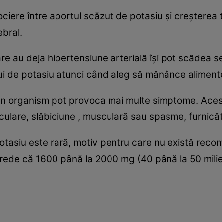
ciere între aportul scăzut de potasiu și creșterea te
bral.
re au deja hipertensiune arterială își pot scădea se
ului de potasiu atunci când aleg să mănânce alimen
din organism pot provoca mai multe simptome. Acest
usculare, slăbiciune , musculară sau spasme, furnică
e potasiu este rară, motiv pentru care nu există rec
rede că 1600 până la 2000 mg (40 până la 50 miliec