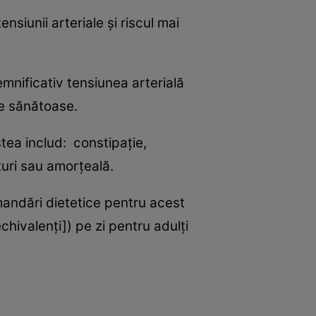
nsiunii arteriale și riscul mai
mnificativ tensiunea arterială
te sănătoase.
ea includ: constipație,
turi sau amorțeală.
omandări dietetice pentru acest
hivalenți]) pe zi pentru adulți