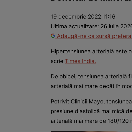
Prevenție și tratament
Remedii naturiste
Medicii răspu
19 decembrie 2022 11:16
Ultima actualizare:
26 iulie 202
Adaugă-ne ca sursă preferat
Hipertensiunea arterială este o 
scrie
Times India.
De obicei, tensiunea arterială f
arterială mai mare decât în mo
Potrivit Clinicii Mayo, tensiunea
presiune diastolică mai mică d
arterială mai mare de 180/120 