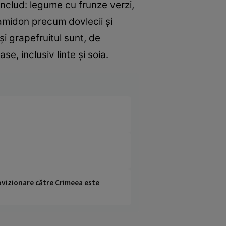
includ: legume cu frunze verzi,
 amidon precum dovlecii și
i grapefruitul sunt, de
, inclusiv linte și soia.
rovizionare către Crimeea este