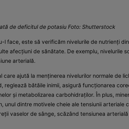
ată de deficitul de potasiu Foto: Shutterstock
-l face, este să verificăm nivelurile de nutrienți d
te afecțiuni de sănătate. De exemplu, nivelurile s
iune arterială.
 care ajută la menținerea nivelurilor normale de lichi
, reglează bătăile inimii, asigură funcționarea corec
elor și metabolizarea carbohidraților. În plus, miner
 unul dintre motivele cheie ale tensiunii arteriale 
reții vaselor de sânge, scăzând tensiunea arterială