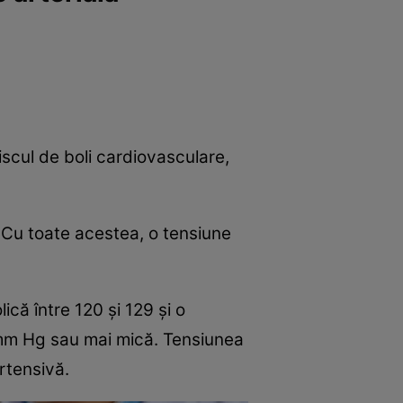
e
Psiho
iscul de boli cardiovasculare,
i. Cu toate acestea, o tensiune
ică între 120 și 129 și o
 mm Hg sau mai mică. Tensiunea
rtensivă.