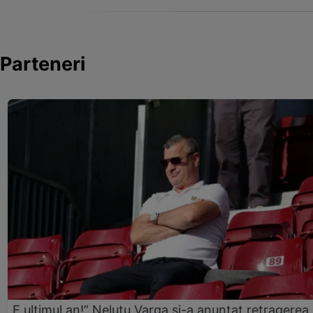
Parteneri
„E ultimul an!” Neluțu Varga și-a anunțat retragerea 