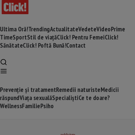
Ultima Oră!
Trending
Actualitate
Vedete
Video
Prime
Time
Sport
Stil de viață
Click! Pentru Femei
Click!
Sănătate
Click! Poftă Bună!
Contact
Prevenție și tratament
Remedii naturiste
Medicii
răspund
Viața sexuală
Specialiști
Ce te doare?
Wellness
Familie
Psiho