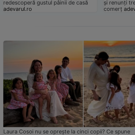
redescoperă gustul pâinii de casă
și renunți tr
adevarul.ro
comerț
adev
Laura Cosoi nu se oprește la cinci copii? Ce spune