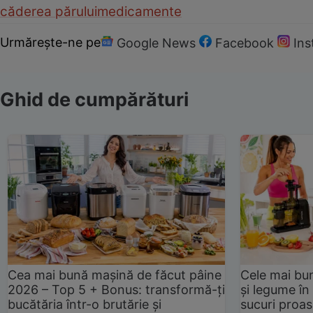
căderea părului
medicamente
Urmărește-ne pe
Google News
Facebook
In
Ghid de cumpărături
Cea mai bună mașină de făcut pâine
Cele mai bu
2026 – Top 5 + Bonus: transformă-ți
și legume în
bucătăria într-o brutărie și
sucuri proas