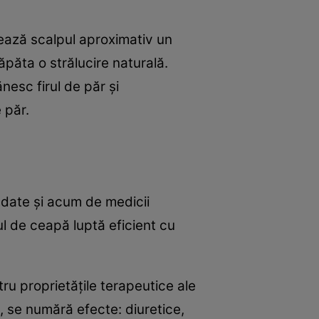
asează scalpul aproximativ un
ăpăta o strălucire naturală.
nesc firul de păr şi
 păr.
ndate şi acum de medicii
cul de ceapă luptă eficient cu
ru proprietăţile terapeutice ale
e, se numără efecte: diuretice,