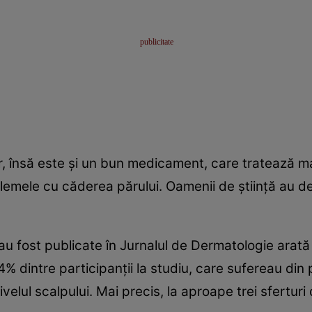
însă este şi un bun medicament, care tratează mai 
oblemele cu căderea părului. Oamenii de ştiinţă au d
 au fost publicate în Jurnalul de Dermatologie ara
 dintre participanţii la studiu, care sufereau din p
velul scalpului. Mai precis, la aproape trei sferturi