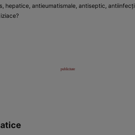
s, hepatice, antieumatismale, antiseptic, antiinfecţ
diziace?
matice