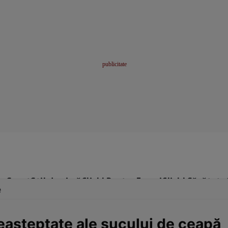
me
Sport
Stil de viață
Click! Pentru Femei
Click! Sănătate
e
eaşteptate ale sucului de ceapă