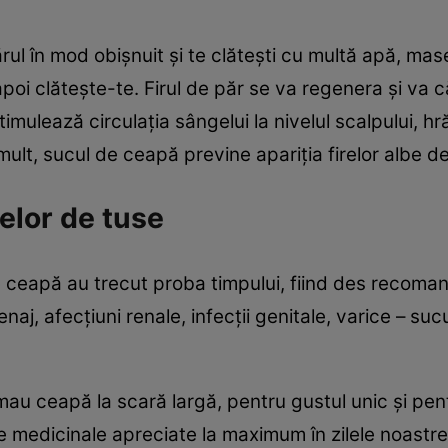
ărul în mod obişnuit şi te clăteşti cu multă apă, m
poi clăteşte-te. Firul de păr se va regenera şi va c
mulează circulaţia sângelui la nivelul scalpului, hră
ult, sucul de ceapă previne apariţia firelor albe de
zelor de tuse
e ceapă au trecut proba timpului, fiind des recoma
naj, afecţiuni renale, infecţii genitale, varice – su
au ceapă la scară largă, pentru gustul unic şi pent
le medicinale apreciate la maximum în zilele noastr