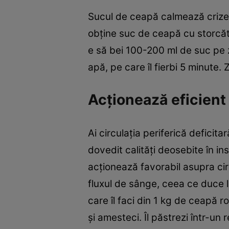
Sucul de ceapă calmează crizele 
obţine suc de ceapă cu storcător
e să bei 100-200 ml de suc pe z
apă, pe care îl fierbi 5 minute. Z
Acţionează eficient 
Ai circulaţia periferică deficit
dovedit calităţi deosebite în ins
acţionează favorabil asupra cir
fluxul de sânge, ceea ce duce 
care îl faci din 1 kg de ceapă 
şi amesteci. Îl păstrezi într-un 