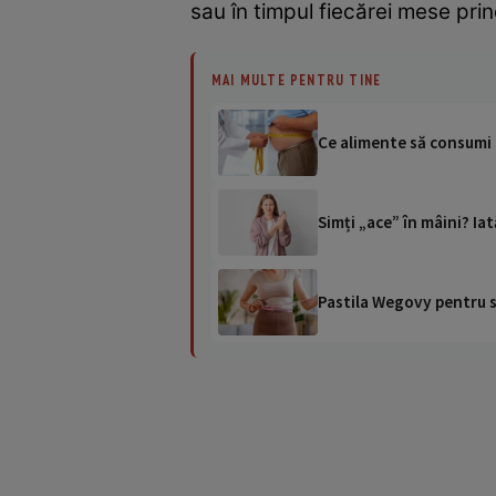
sau în timpul fiecărei mese prin
MAI MULTE PENTRU TINE
Ce alimente să consumi 
Simți „ace” în mâini? Iat
Pastila Wegovy pentru sl