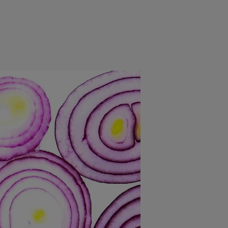
e
Psiho