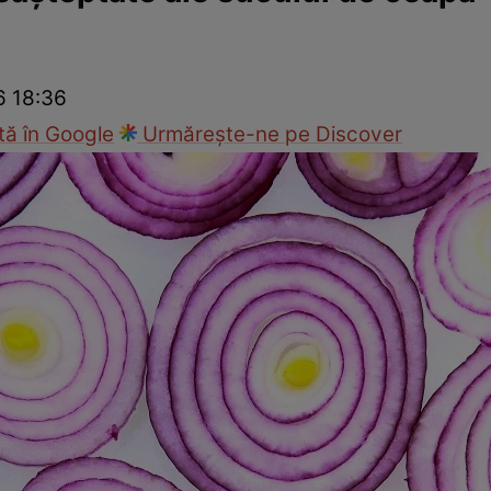
nd
Viața sexuală
Specialiști
Ce te doare?
Wellness
Famili
6 18:36
ă în Google
Urmărește-ne pe Discover