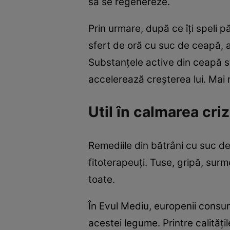
să se regenereze.
Prin urmare, după ce îţi speli p
sfert de oră cu suc de ceapă, a
Substanţele active din ceapă sti
accelerează creşterea lui. Mai m
Util în calmarea cri
Remediile din bătrâni cu suc d
fitoterapeuţi. Tuse, gripă, surme
toate.
În Evul Mediu, europenii consum
acestei legume. Printre calităţi