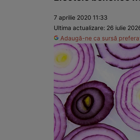
Prevenție și tratament
Remedii naturiste
Medicii răspu
7 aprilie 2020 11:33
Ultima actualizare:
26 iulie 202
Adaugă-ne ca sursă preferat