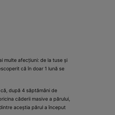
multe afecţiuni: de la tuse şi
escoperit că în doar 1 lună se
tă că, după 4 săptămâni de
ricina căderii masive a părului,
 dintre aceştia părul a început