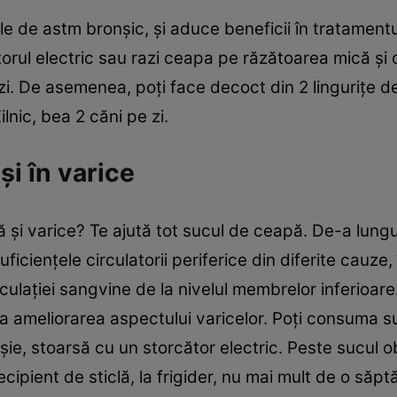
de astm bronşic, şi aduce beneficii în tratamentul i
ul electric sau razi ceapa pe răzătoarea mică şi o st
i. De asemenea, poţi face decoct din 2 linguriţe d
ilnic, bea 2 căni pe zi.
şi în varice
ară şi varice? Te ajută tot sucul de ceapă. De-a lung
uficienţele circulatorii periferice din diferite cauze
culaţiei sangvine de la nivelul membrelor inferioare
la ameliorarea aspectului varicelor. Poţi consuma 
roşie, stoarsă cu un storcător electric. Peste sucul
recipient de sticlă, la frigider, nu mai mult de o să