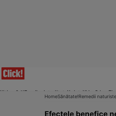
Ultima Oră!
Trending
Actualitate
Vedete
Video
Prime Ti
Home
Sănătate!
Remedii naturist
Efectele benefice n