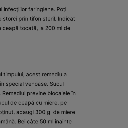
nfecţiilor faringiene. Poţi
orci prin tifon steril. Indicat
e ceapă tocată, la 200 ml de
ul timpului, acest remediu a
, în special venoase. Sucul
. Remediul previne blocajele în
sucul de ceapă cu miere, pe
 obţinut, adaugi 300 g de miere
ptămână. Bei câte 50 ml înainte