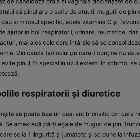
 caz de candidoză orală şi vaginală declanşate de 
lui că pinul are o serie de atuuri: mugurii de pin co
au şi mirosul specific, acele vitamina C şi flavono
 ajutor în boli respiratorii, urinare, reumatice, da
cturi, mai ales cele care întârzie să se consolideze
emie. Din cauza taninului pe care-l conţine nu este 
evite pinul, în special în uzul extern. În schimb, se 
ăptează.
olile respiratorii şi diuretice
ronşite se poate bea un ceai antibronşitic din care 
ă. Se amestecă părţi egale de muguri de pin, frunz
care se ia 1 linguriţă şi jumătate şi se pune la infu