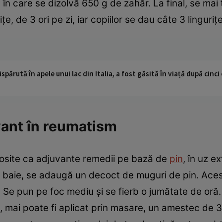
n care se dizolvă 650 g de zahăr. La final, se mai t
ţe, de 3 ori pe zi, iar copiilor se dau câte 3 linguriţ
ispărută în apele unui lac din Italia, a fost găsită în viață după cin
vant în reumatism
folosite ca adjuvante remedii pe bază de
pin
, în uz e
 baie, se adaugă un decoct de muguri de pin. Aces
ă. Se pun pe foc mediu şi se fierb o jumătate de oră
, mai poate fi aplicat prin masare, un amestec de 3 