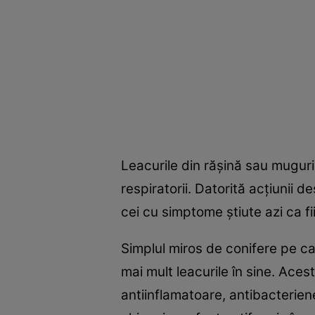
Leacurile din răşină sau muguri
respiratorii. Datorită acţiunii 
cei cu simptome ştiute azi ca fi
Simplul miros de conifere pe ca
mai mult leacurile în sine. Aces
antiinflamatoare, antibacterien