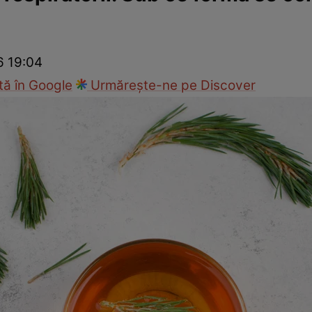
nd
Viața sexuală
Specialiști
Ce te doare?
Wellness
Famili
6 19:04
ă în Google
Urmărește-ne pe Discover