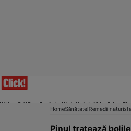
Ultima Oră!
Trending
Actualitate
Vedete
Video
Prime Ti
Home
Sănătate!
Remedii naturist
Pinul tratează bolil