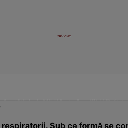
me
Sport
Stil de viață
Click! Pentru Femei
Click! Sănătate
e
e respiratorii. Sub ce formă se 