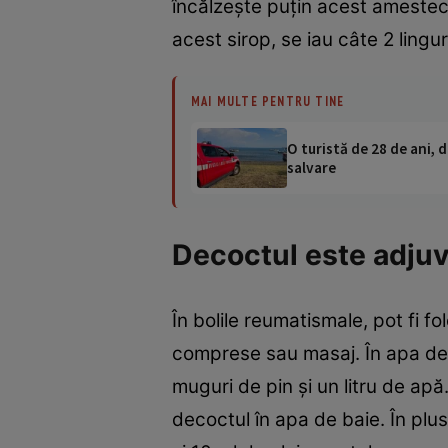
încălzeşte puţin acest amestec î
acest sirop, se iau câte 2 linguri
MAI MULTE PENTRU TINE
O turistă de 28 de ani, d
salvare
Decoctul este adju
În bolile reumatismale, pot fi 
comprese sau masaj. În apa de
muguri de pin şi un litru de ap
decoctul în apa de baie. În plus