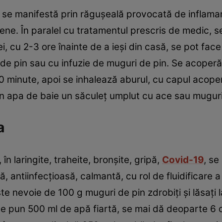
, se manifestă prin răguşeală provocată de inflamar
iene. În paralel cu tratamentul prescris de medic, se
ei, cu 2-3 ore înainte de a ieşi din casă, se pot face 
l de pin sau cu infuzie de muguri de pin. Se acoper
 10 minute, apoi se inhalează aburul, cu capul acope
în apa de baie un săculeţ umplut cu ace sau muguri
a
 laringite, traheite, bronşite, gripă,
Covid-19
, se
 antiinfecţioasă, calmantă, cu rol de fluidificare a
ste nevoie de 100 g muguri de pin zdrobiţi şi lăsaţi
se pun 500 ml de apă fiartă, se mai dă deoparte 6 o