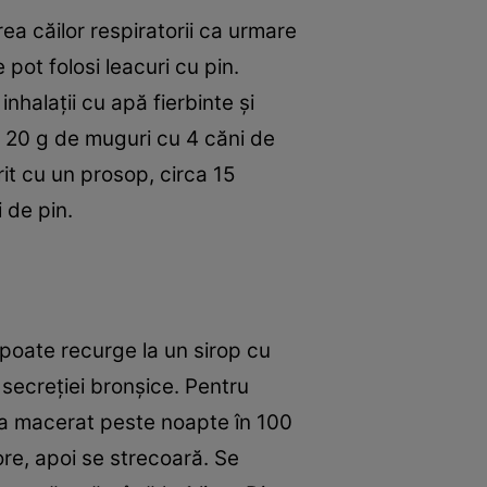
ea căilor respiratorii ca urmare
 pot folosi leacuri cu pin.
inhalaţii cu apă fierbinte şi
ă 20 g de muguri cu 4 căni de
rit cu un prosop, circa 15
 de pin.
 poate recurge la un sirop cu
 secreţiei bronşice. Pentru
 la macerat peste noapte în 100
re, apoi se strecoară. Se