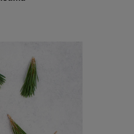
e
Psiho