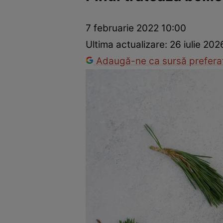
Prevenție și tratament
Remedii naturiste
Medicii răspu
7 februarie 2022 10:00
Ultima actualizare:
26 iulie 202
Adaugă-ne ca sursă preferat