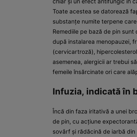
chiar şi un efect antifungic în
Toate acestea se datorează faptu
substanţe numite terpene care d
Remediile pe bază de pin sunt de
după instalarea menopauzei, fra
(cervicartroză), hipercolesterol
asemenea, alergicii ar trebui să 
femeile însărcinate ori care al
Infuzia, indicată în b
Încă din faza iritativă a unei b
de pin, cu acţiune expectorant
sovârf şi rădăcină de iarbă din 