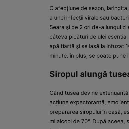
O afecţiune de sezon, laringita
a unei infecţii virale sau bacter
Seara şi de 2 ori de-a lungul zil
câteva picături de ulei esenţia
apă fiartă şi se lasă la infuzat
minute. în plus, se poate pune 
Siropul alungă tuse
Când tusea devine extenuantă, în
acţiune expectorantă, emolientă,
prepararea siropului în casă, e
ml alcool de 70°. După aceea, 