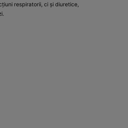
uni respiratorii, ci şi diuretice,
i.