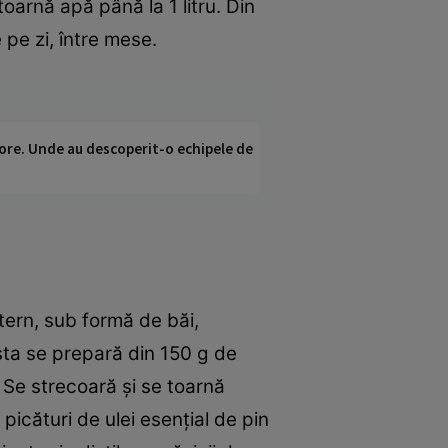
oarnă apă până la 1 litru. Din
e pe zi, între mese.
ci ore. Unde au descoperit-o echipele de
xtern, sub formă de băi,
ta se prepară din 150 g de
. Se strecoară şi se toarnă
picături de ulei esenţial de pin