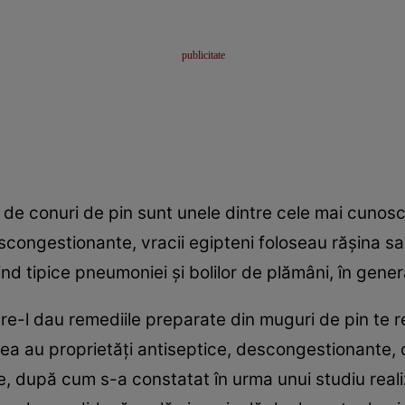
 de conuri de pin sunt unele dintre cele mai cunosc
descongestionante, vracii egipteni foloseau răşina sau
ind tipice pneumoniei şi bolilor de plămâni, în gener
re-l dau remediile preparate din muguri de pin te 
tea au proprietăţi antiseptice, descongestionante, d
e, după cum s-a constatat în urma unui studiu reali