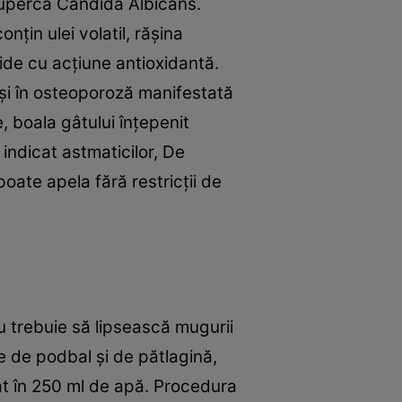
ciuperca Candida Albicans.
nţin ulei volatil, răşina
ide cu acţiune antioxidantă.
r şi în osteoporoză manifestată
, boala gâtului înţepenit
indicat astmaticilor, De
poate apela fără restricţii de
nu trebuie să lipsească mugurii
e de podbal şi de pătlagină,
zat în 250 ml de apă. Procedura