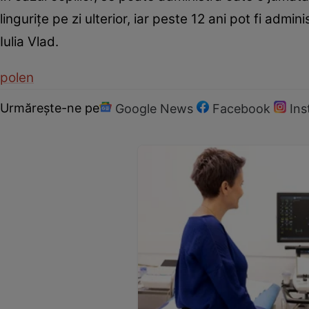
lingurițe pe zi ulterior, iar peste 12 ani pot fi adm
Iulia Vlad.
polen
Urmărește-ne pe
Google News
Facebook
In