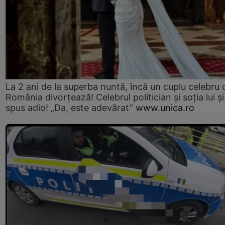
La 2 ani de la superba nuntă, încă un cuplu celebru 
România divorțează! Celebrul politician și soția lui ș
spus adio! „Da, este adevărat”
www.unica.ro