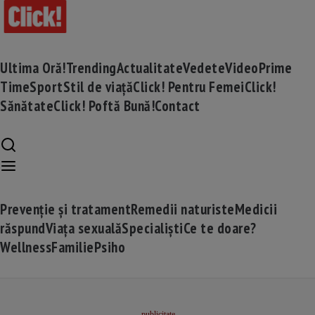
Ultima Oră!
Trending
Actualitate
Vedete
Video
Prime
Time
Sport
Stil de viață
Click! Pentru Femei
Click!
Sănătate
Click! Poftă Bună!
Contact
Prevenție și tratament
Remedii naturiste
Medicii
răspund
Viața sexuală
Specialiști
Ce te doare?
Wellness
Familie
Psiho