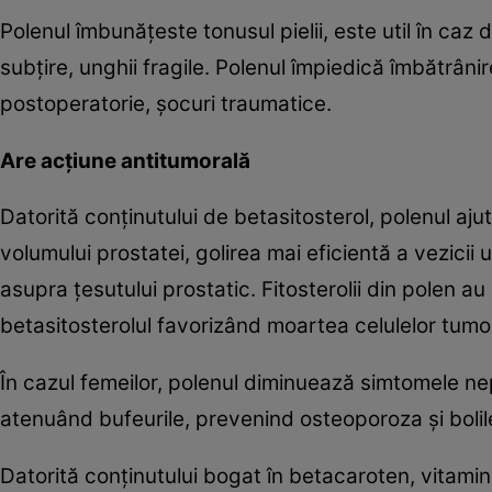
Polenul îmbunățeste tonusul pielii, este util în caz
subțire, unghii fragile. Polenul împiedică îmbătrân
postoperatorie, șocuri traumatice.
Are acţiune antitumorală
Datorită conținutului de betasitosterol, polenul aju
volumului prostatei, golirea mai eficientă a vezicii 
asupra țesutului prostatic. Fitosterolii din polen au
betasitosterolul favorizând moartea celulelor tum
În cazul femeilor, polenul diminuează simtomele n
atenuând bufeurile, prevenind osteoporoza și bolil
Datorită conținutului bogat în betacaroten, vitamina 