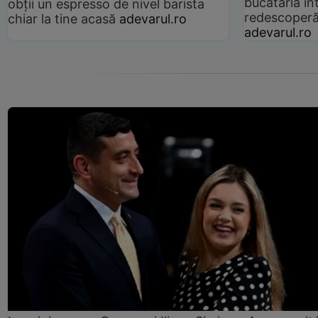
bucătăria înt
obții un espresso de nivel barista
redescoperă 
chiar la tine acasă
adevarul.ro
adevarul.ro