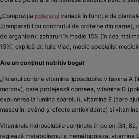
„Compoziția
polenului
variază în funcție de plantel
(comparabil cu conținutul de proteine din carne), 
de organism); zaharuri în medie 15% (în cea mai mare 
15%”, explică dr. Iulia Vlad, medic specialist medic
Are un conţinut nutritiv bogat
„Polenul conține vitamine liposolubile: vitamina A 
morcov), care protejează corneea, vitamina D (pol
expunerea la lumina soarelui), vitamina E (care ajut
masculin, având și efecte antioxidante) și vitamina
Vitaminele hidrosolubile conținute în polen (B1, B2, 
reglează metabolismul și hematopoieza, vitamina C 