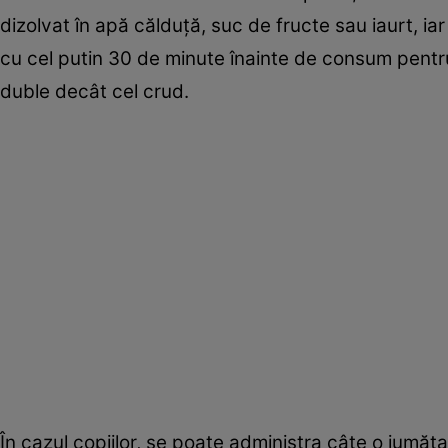
dizolvat în apă călduță, suc de fructe sau iaurt, ia
cu cel putin 30 de minute înainte de consum pentru a
duble decât cel crud.
În cazul copiilor, se poate administra câte o jumăta