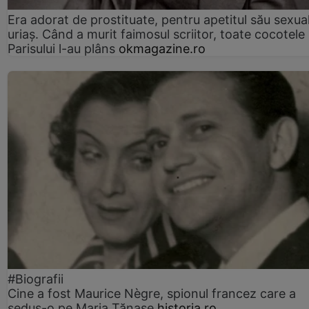
Era adorat de prostituate, pentru apetitul său sexua
uriaș. Când a murit faimosul scriitor, toate cocotele
Parisului l-au plâns
okmagazine.ro
#Biografii
Cine a fost Maurice Nègre, spionul francez care a
sedus-o pe Maria Tănase
historia.ro