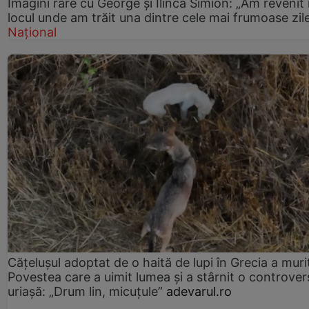
Imagini rare cu George și Ilinca Simion: „Am revenit 
locul unde am trăit una dintre cele mai frumoase zil
Național
Cățelușul adoptat de o haită de lupi în Grecia a muri
Povestea care a uimit lumea și a stârnit o controver
uriașă: „Drum lin, micuțule”
adevarul.ro