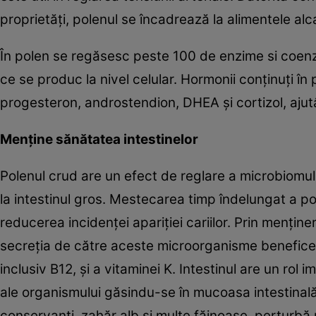
proprietăți, polenul se încadrează la alimentele alca
În polen se regăsesc peste 100 de enzime si coenz
ce se produc la nivel celular. Hormonii conținuți în
progesteron, androstendion, DHEA și cortizol, ajutân
Menţine sănătatea intestinelor
Polenul crud are un efect de reglare a microbiomulu
la intestinul gros. Mestecarea timp îndelungat a pole
reducerea incidenței apariției cariilor. Prin mențin
secreția de către aceste microorganisme benefice af
inclusiv B12, și a vitaminei K. Intestinul are un ro
ale organismului găsindu-se în mucoasa intestinal
conservanți, zahăr alb și multe făinoase, perturbă m