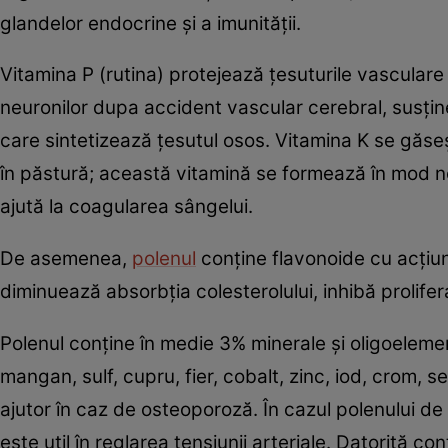
glandelor endocrine și a imunității.
Vitamina P (rutina) protejează țesuturile vasculare și
neuronilor dupa accident vascular cerebral, susțin
care sintetizează țesutul osos. Vitamina K se găseșt
în păstură; această vitamină se formează în mod nor
ajută la coagularea sângelui.
De asemenea,
polenul
conține flavonoide cu acțiun
diminuează absorbția colesterolului, inhibă prolifera
Polenul conține în medie 3% minerale și oligoelemente
mangan, sulf, cupru, fier, cobalt, zinc, iod, crom, s
ajutor în caz de osteoporoză. În cazul polenului de 
este util în reglarea tensiunii arteriale. Datorită co