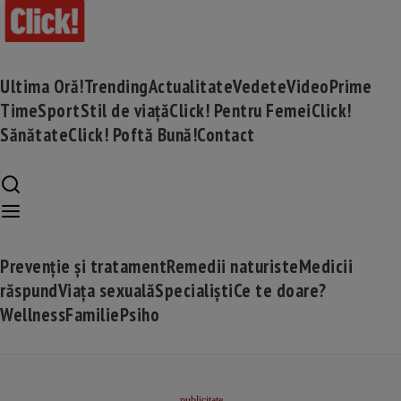
Ultima Oră!
Trending
Actualitate
Vedete
Video
Prime
Time
Sport
Stil de viață
Click! Pentru Femei
Click!
Sănătate
Click! Poftă Bună!
Contact
Prevenție și tratament
Remedii naturiste
Medicii
răspund
Viața sexuală
Specialiști
Ce te doare?
Wellness
Familie
Psiho