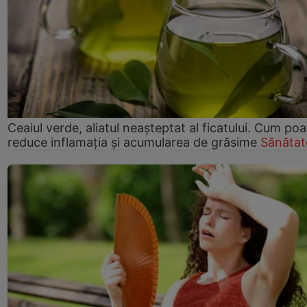
Ceaiul verde, aliatul neașteptat al ficatului. Cum poa
reduce inflamația și acumularea de grăsime
Sănătat