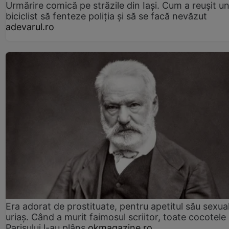
Urmărire comică pe străzile din Iași. Cum a reușit u
biciclist să fenteze poliția și să se facă nevăzut
adevarul.ro
Era adorat de prostituate, pentru apetitul său sexua
uriaș. Când a murit faimosul scriitor, toate cocotele
Parisului l-au plâns
okmagazine.ro