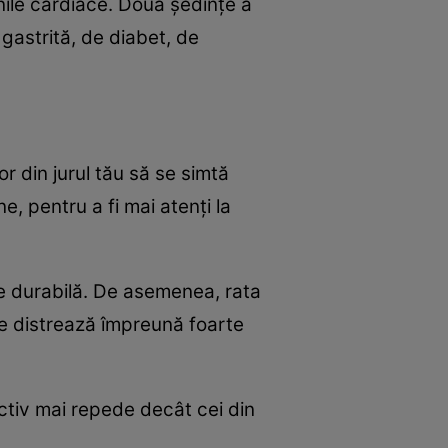
nile cardiace. Două şedinţe a
 gastrită, de diabet, de
r din jurul tău să se simtă
e, pentru a fi mai atenţi la
ţie durabilă. De asemenea, rata
 se distrează împreună foarte
ectiv mai repede decât cei din