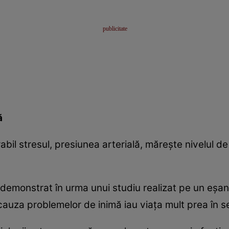
ă
l stresul, presiunea arterială, măreşte nivelul de e
au demonstrat în urma unui studiu realizat pe un eşa
auza problemelor de inimă iau viaţa mult prea în se