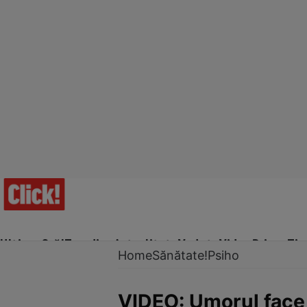
Ultima Oră!
Trending
Actualitate
Vedete
Video
Prime Ti
Home
Sănătate!
Psiho
VIDEO: Umorul face