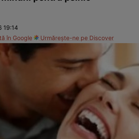
nd
Viața sexuală
Specialiști
Ce te doare?
Wellness
Famili
6 19:14
ă în Google
Urmărește-ne pe Discover