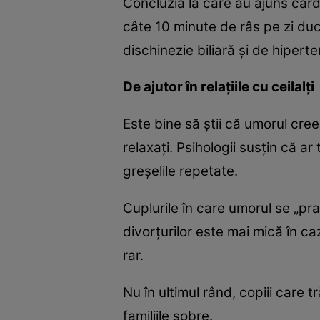
Concluzia la care au ajuns card
câte 10 minute de râs pe zi duc
dischinezie biliară şi de hiperte
De ajutor în relaţiile cu ceilalţi
Este bine să ştii că umorul cre
relaxaţi. Psihologii susţin că a
greşelile repetate.
Cuplurile în care umorul se „pr
divorţurilor este mai mică în ca
rar.
Nu în ultimul rând, copiii care 
familiile sobre.