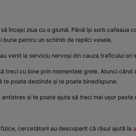
e
să începi ziua cu o glumă. Până îşi sorb cafeaua col
i bune pentru un schimb de replici vesele.
au venit la serviciu nervoşi din cauza traficului ori 
ă treci cu bine prin momentele grele. Atunci când 
mă te poate destinde şi te poate binedispune.
antistres şi te poate ajuta să treci mai uşor peste 
 fizice, cercetătorii au descoperit că râsul ajută la
a