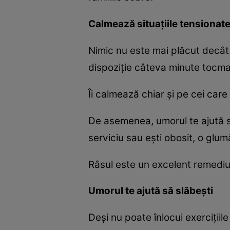
Calmează situaţiile tensionat
Nimic nu este mai plăcut decât 
dispoziţie câteva minute tocma
Îi calmează chiar şi pe cei care 
De asemenea, umorul te ajută s
serviciu sau eşti obosit, o glu
Râsul este un excelent remediu 
Umorul te ajută să slăbeşti
Deşi nu poate înlocui exerciţiile