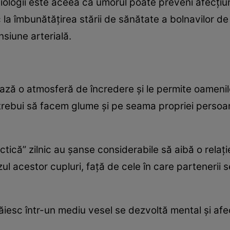
iologii este aceea că umorul poate preveni afecţiu
 la îmbunătăţirea stării de sănătate a bolnavilor de
nsiune arterială.
ează o atmosferă de încredere şi le permite oamenilo
r trebui să facem glume şi pe seama propriei persoan
actică” zilnic au şanse considerabile să aibă o rela
zul acestor cupluri, faţă de cele în care partenerii
trăiesc într-un mediu vesel se dezvoltă mental şi af