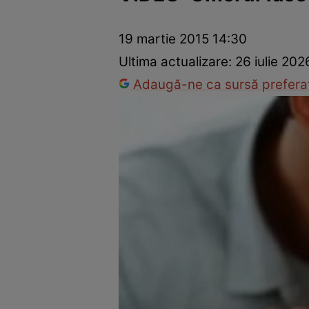
Prevenție și tratament
Remedii naturiste
Medicii răspu
19 martie 2015 14:30
Ultima actualizare:
26 iulie 202
Adaugă-ne ca sursă preferat