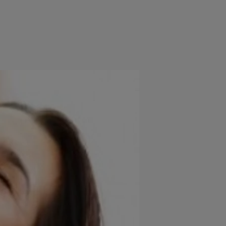
e
Psiho