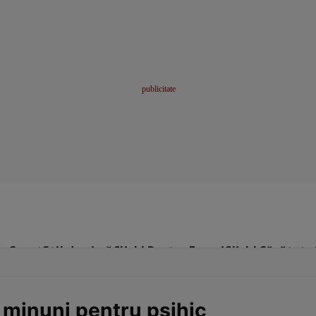
me
Sport
Stil de viață
Click! Pentru Femei
Click! Sănătate
 minuni pentru psihic