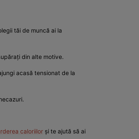
egii tăi de muncă ai la
supăraţi din alte motive.
ajungi acasă tensionat de la
necazuri.
rderea caloriilor
şi te ajută să ai