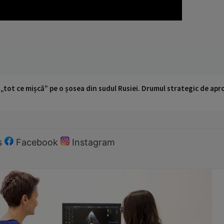
 „tot ce mișcă” pe o șosea din sudul Rusiei. Drumul strategic de ap
s
Facebook
Instagram