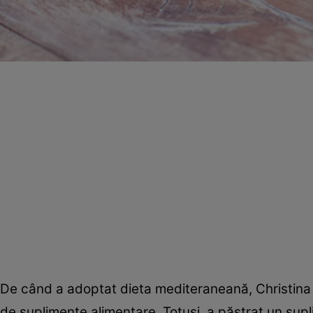
De când a adoptat dieta mediteraneană, Christina 
de suplimente alimentare. Totuși, a păstrat un sup