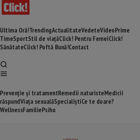
Ultima Oră!
Trending
Actualitate
Vedete
Video
Prime
Time
Sport
Stil de viață
Click! Pentru Femei
Click!
Sănătate
Click! Poftă Bună!
Contact
Prevenție și tratament
Remedii naturiste
Medicii
răspund
Viața sexuală
Specialiști
Ce te doare?
Wellness
Familie
Psiho