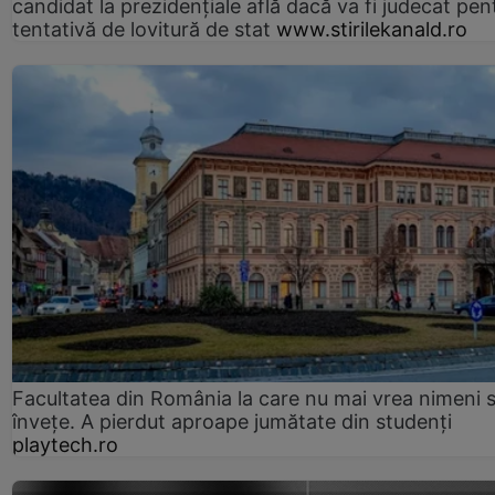
candidat la prezidențiale află dacă va fi judecat pen
tentativă de lovitură de stat
www.stirilekanald.ro
Facultatea din România la care nu mai vrea nimeni 
înveţe. A pierdut aproape jumătate din studenţi
playtech.ro