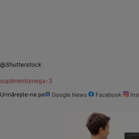
@
Shutterstock
supliment
omega-3
Urmărește-ne pe
Google News
Facebook
In