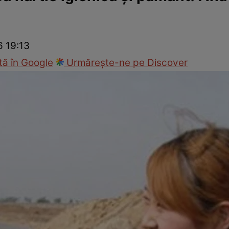
nd
Viața sexuală
Specialiști
Ce te doare?
Wellness
Famili
6 19:13
ă în Google
Urmărește-ne pe Discover