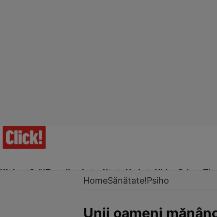
Ultima Oră!
Trending
Actualitate
Vedete
Video
Prime Ti
Home
Sănătate!
Psiho
Unii oameni mănâncă