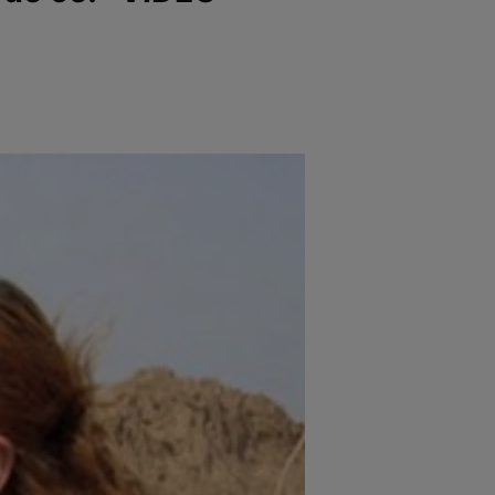
e
Psiho