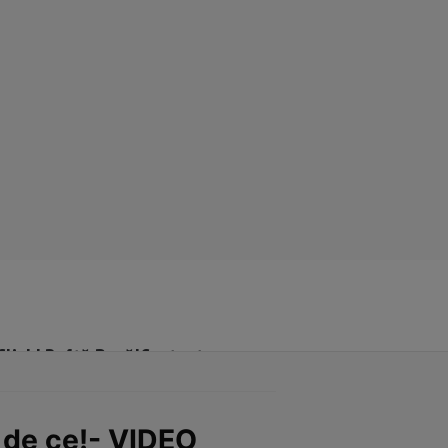
Click! Poftă Bună!
Contact
 de ce!- VIDEO