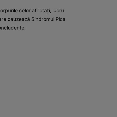
rpurile celor afectaţi, lucru
l care cauzează Sindromul Pica
oncludente.