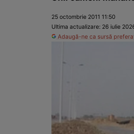
Prevenție și tratament
Remedii naturiste
Medicii răspu
25 octombrie 2011 11:50
Ultima actualizare:
26 iulie 202
Adaugă-ne ca sursă preferat