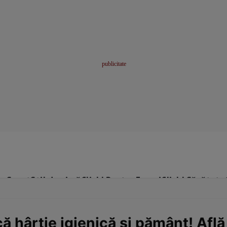
me
Sport
Stil de viață
Click! Pentru Femei
Click! Sănătate
 hârtie igienică şi pământ! Află