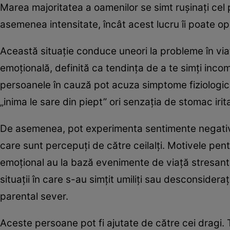
Marea majoritatea a oamenilor se simt ruşinaţi cel 
asemenea intensitate, încât acest lucru îi poate opri
Această situaţie conduce uneori la probleme în via
emoţională, definită ca tendinţa de a te simţi inc
persoanele în cauză pot acuza simptome fiziologice 
„inima le sare din piept” ori senzaţia de stomac irita
De asemenea, pot experimenta sentimente negative în 
care sunt percepuţi de către ceilalţi. Motivele pen
emoţional au la bază evenimente de viaţă stresante 
situaţii în care s-au simţit umiliţi sau desconsideraţ
parental sever.
Aceste persoane pot fi ajutate de către cei dragi. 