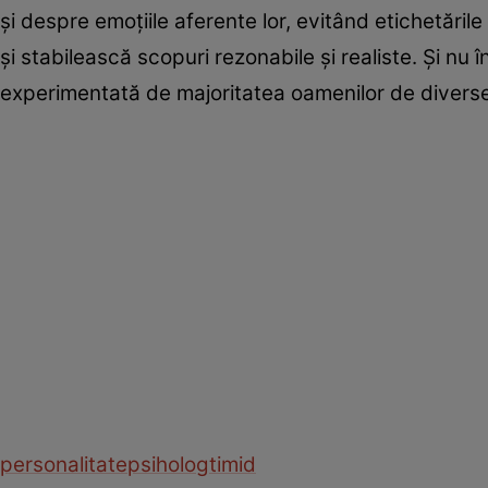
şi despre emoţiile aferente lor, evitând etichetăril
şi stabilească scopuri rezonabile şi realiste. Şi nu î
experimentată de majoritatea oamenilor de diverse v
personalitate
psiholog
timid