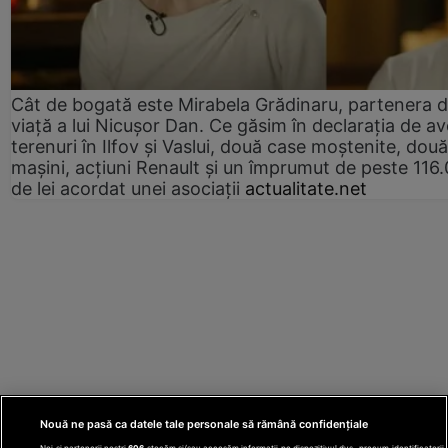
Cât de bogată este Mirabela Grădinaru, partenera 
viață a lui Nicușor Dan. Ce găsim în declarația de av
terenuri în Ilfov și Vaslui, două case moștenite, două
mașini, acțiuni Renault și un împrumut de peste 116
de lei acordat unei asociații
actualitate.net
Nouă ne pasă ca datele tale personale să rămână confidențiale
Noi și partenerii noștri
606
stocăm și/sau accesăm informații pe dispozitivul dvs., precum identificatorii