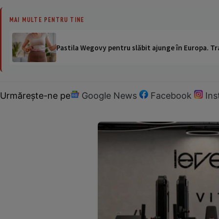
MAI MULTE PENTRU TINE
Pastila Wegovy pentru slăbit ajunge în Europa. Tr
Urmărește-ne pe
Google News
Facebook
In