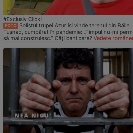
#Exclusiv Click!
Solistul trupei Azur își vinde terenul din Băile
FOTO
Tușnad, cumpărat în pandemie: „Timpul nu-mi perm
să mai construiesc.” Câți bani cere?
Vedete româneș