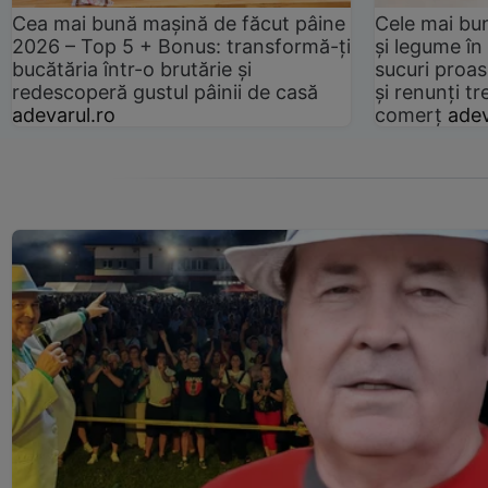
Cea mai bună mașină de făcut pâine
Cele mai bu
2026 – Top 5 + Bonus: transformă-ți
și legume în
bucătăria într-o brutărie și
sucuri proas
redescoperă gustul pâinii de casă
și renunți tr
adevarul.ro
comerț
adev