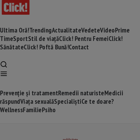
Ultima Oră!
Trending
Actualitate
Vedete
Video
Prime
Time
Sport
Stil de viață
Click! Pentru Femei
Click!
Sănătate
Click! Poftă Bună!
Contact
Prevenție și tratament
Remedii naturiste
Medicii
răspund
Viața sexuală
Specialiști
Ce te doare?
Wellness
Familie
Psiho