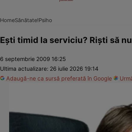
Home
Sănătate!
Psiho
Eşti timid la serviciu? Rişti să 
6 septembrie 2009 16:25
Ultima actualizare:
26 iulie 2026 19:14
Adaugă-ne ca sursă preferată în Google
Urmă