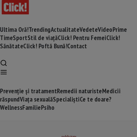
Ultima Oră!
Trending
Actualitate
Vedete
Video
Prime
Time
Sport
Stil de viață
Click! Pentru Femei
Click!
Sănătate
Click! Poftă Bună!
Contact
Prevenție și tratament
Remedii naturiste
Medicii
răspund
Viața sexuală
Specialiști
Ce te doare?
Wellness
Familie
Psiho