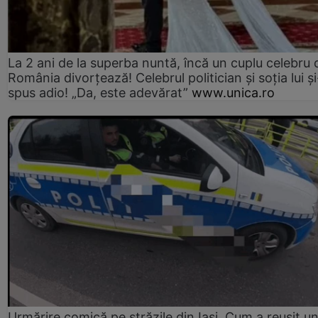
La 2 ani de la superba nuntă, încă un cuplu celebru 
România divorțează! Celebrul politician și soția lui ș
spus adio! „Da, este adevărat”
www.unica.ro
Urmărire comică pe străzile din Iași. Cum a reușit u