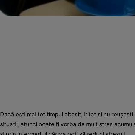
Dacă eşti mai tot timpul obosit, iritat şi nu reuşeşti
situaţii, atunci poate fi vorba de mult stres acumul
şi prin intermediul cărora poţi să reduci stresul!