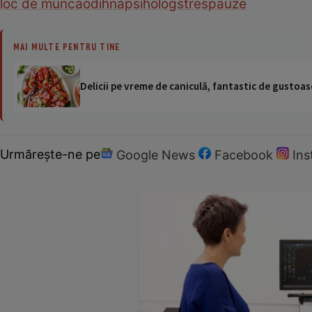
loc de munca
odihna
psiholog
stres
pauze
MAI MULTE PENTRU TINE
Delicii pe vreme de caniculă, fantastic de gustoase
Urmărește-ne pe
Google News
Facebook
In