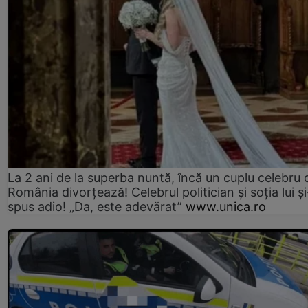
La 2 ani de la superba nuntă, încă un cuplu celebru 
România divorțează! Celebrul politician și soția lui ș
spus adio! „Da, este adevărat”
www.unica.ro