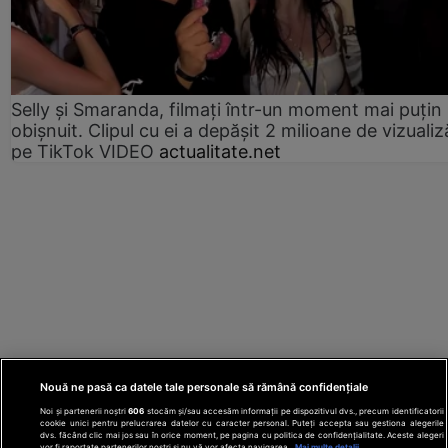
Selly și Smaranda, filmați într-un moment mai puțin
obișnuit. Clipul cu ei a depășit 2 milioane de vizualiz
pe TikTok VIDEO
actualitate.net
Nouă ne pasă ca datele tale personale să rămână confidențiale
Noi și partenerii noștri
606
stocăm și/sau accesăm informații pe dispozitivul dvs., precum identificatorii
cookie unici pentru prelucrarea datelor cu caracter personal. Puteți accepta sau gestiona alegerile
dvs. făcând clic mai jos sau în orice moment, pe pagina cu politica de confidențialitate. Aceste alegeri
vor fi raportate partenerilor noștri și nu vă vor afecta navigarea.
Mai multe detalii