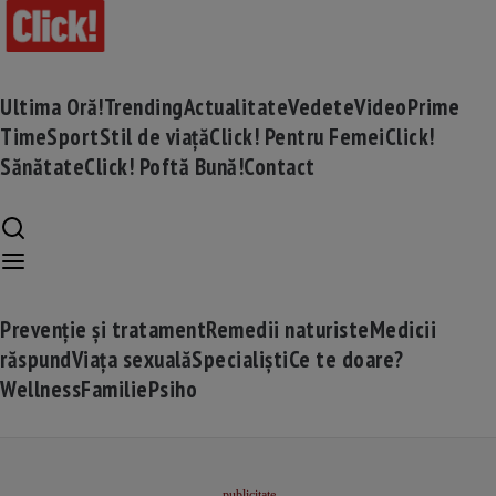
Ultima Oră!
Trending
Actualitate
Vedete
Video
Prime
Time
Sport
Stil de viață
Click! Pentru Femei
Click!
Sănătate
Click! Poftă Bună!
Contact
Prevenție și tratament
Remedii naturiste
Medicii
răspund
Viața sexuală
Specialiști
Ce te doare?
Wellness
Familie
Psiho