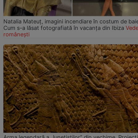
Natalia Mateuț, imagini incendiare în costum de bai
Cum s-a lăsat fotografiată în vacanța din Ibiza
Vede
românești
Arma legendară a „lunetiștilor” din vechime. Proiecti