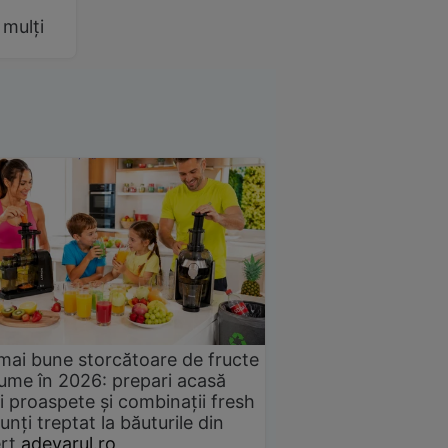
 mulți
mai bune storcătoare de fructe
gume în 2026: prepari acasă
i proaspete și combinații fresh
unți treptat la băuturile din
rț
adevarul.ro