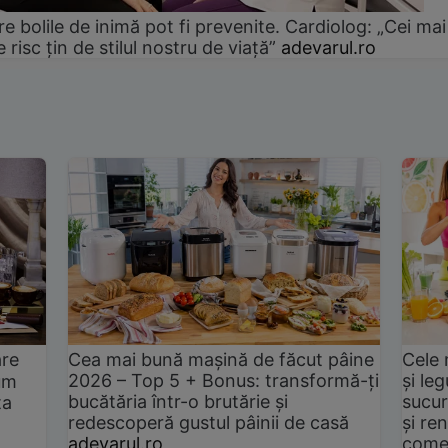
e bolile de inimă pot fi prevenite. Cardiolog: „Cei mai
e risc țin de stilul nostru de viață”
adevarul.ro
are
Cea mai bună mașină de făcut pâine
Cele 
2026 – Top 5 + Bonus: transformă-ți
și le
um
bucătăria într-o brutărie și
sucur
ta
redescoperă gustul pâinii de casă
și ren
adevarul.ro
come