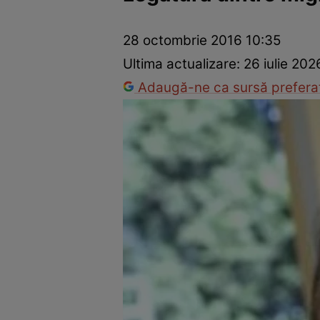
Prevenție și tratament
Remedii naturiste
Medicii răspu
28 octombrie 2016 10:35
Ultima actualizare:
26 iulie 202
Adaugă-ne ca sursă preferat