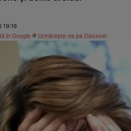
nd
Viața sexuală
Specialiști
Ce te doare?
Wellness
Famili
6 19:16
ă în Google
Urmărește-ne pe Discover