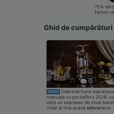
75% dintr
factori d
Ghid de cumpărături
Cele mai bune espresso
VIDEO
manuale cu portafiltru 2026: c
obții un espresso de nivel baris
chiar la tine acasă
adevarul.ro