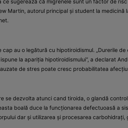
a ce sugerează că migrenele sunt un factor de risc 
w Martin, autorul principal şi student la medicină l
net.
e cap au o legătură cu hipotiroidismul. „Durerile d
spune la apariţia hipotiroidismului“, a declarat And
uzate de stres poate cresc probabilitatea afecţiuni
re se dezvolta atunci cand tiroida, o glandă control
easta boală duce la funcţionarea defectuoasă a si
rpului dar şi utilizarea şi procesarea carbohidraţi, 