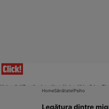
Ultima Oră!
Trending
Actualitate
Vedete
Video
Prime Ti
Home
Sănătate!
Psiho
Legătura dintre migr