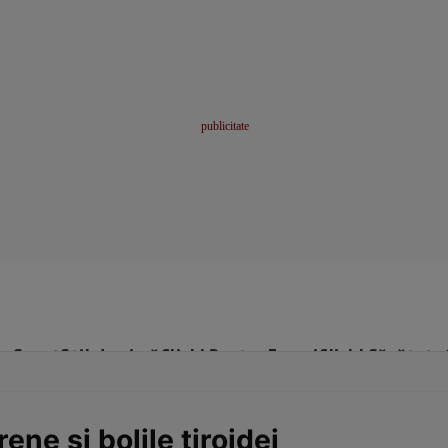
me
Sport
Stil de viață
Click! Pentru Femei
Click! Sănătate
ene şi bolile tiroidei