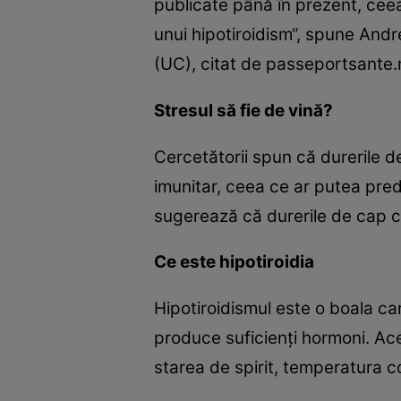
publicate până în prezent, cee
unui hipotiroidism“, spune Andre
(UC), citat de passeportsante.
Stresul să fie de vină?
Cercetătorii spun că durerile d
imunitar, ceea ce ar putea predi
sugerează că durerile de cap ca
Ce este hipotiroidia
Hipotiroidismul este o boala ca
produce suficienţi hormoni. Ac
starea de spirit, temperatura co