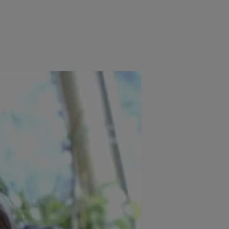
e
Psiho