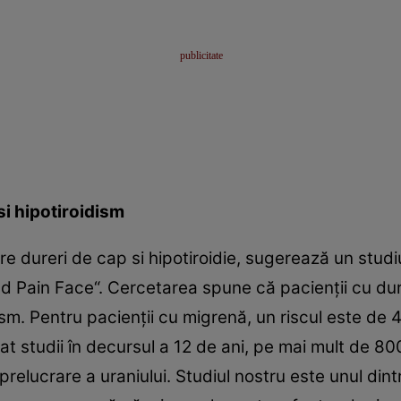
si hipotiroidism
re dureri de cap si hipotiroidie, sugerează un studiu
 Pain Face“. Cercetarea spune că pacienţii cu dur
ism. Pentru pacienţii cu migrenă, un riscul este de
uat studii în decursul a 12 de ani, pe mai mult de 8
elucrare a uraniului. Studiul nostru este unul dintre