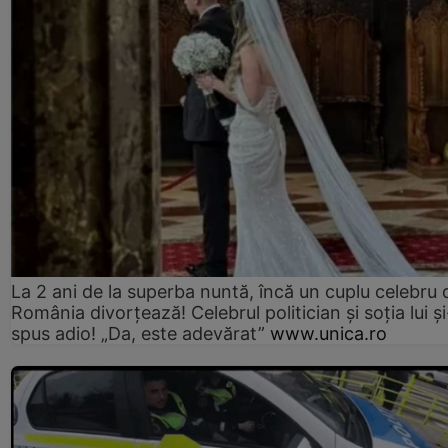
La 2 ani de la superba nuntă, încă un cuplu celebru 
România divorțează! Celebrul politician și soția lui ș
spus adio! „Da, este adevărat”
www.unica.ro