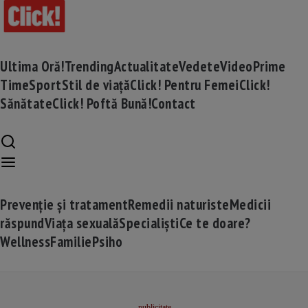
Ultima Oră!
Trending
Actualitate
Vedete
Video
Prime
Time
Sport
Stil de viață
Click! Pentru Femei
Click!
Sănătate
Click! Poftă Bună!
Contact
Prevenție și tratament
Remedii naturiste
Medicii
răspund
Viața sexuală
Specialiști
Ce te doare?
Wellness
Familie
Psiho