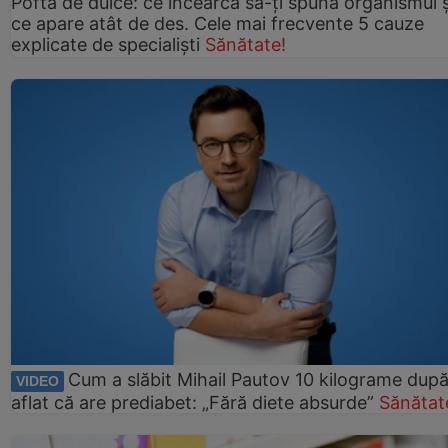
Pofta de dulce: ce încearcă să-ți spună organismul ș
ce apare atât de des. Cele mai frecvente 5 cauze
explicate de specialiști
Sănătate!
Cum a slăbit Mihail Pautov 10 kilograme după
VIDEO
aflat că are prediabet: „Fără diete absurde”
Sănătat