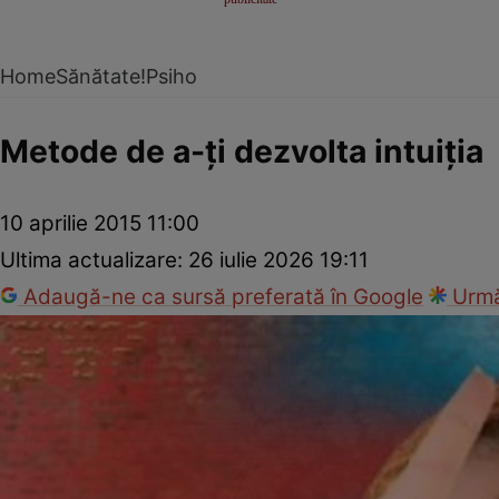
Home
Sănătate!
Psiho
Metode de a-ţi dezvolta intuiţia
10 aprilie 2015 11:00
Ultima actualizare:
26 iulie 2026 19:11
Adaugă-ne ca sursă preferată în Google
Urmă