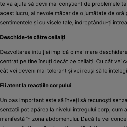
te va ajuta să devii mai conştient de problemele tal
acest lucru, ai nevoie măcar de o jumătate de oră pe
sentimentele şi cu visele tale, îndreptându-ţi întrea
Deschide-te către ceilalţi
Dezvoltarea intuiţiei implică o mai mare deschidere 
centrat pe tine însuţi decât pe ceilalţi. Cu cât vei 
cât vei deveni mai tolerant şi vei reuşi să le înţelegi
Fii atent la reacţiile corpului
Un pas important este să înveţi să recunoşti senzaţi
senzaţii pot apărea la nivelul întregului corp, cum a
manifestă în zona abdomenului. Dacă te vei concent