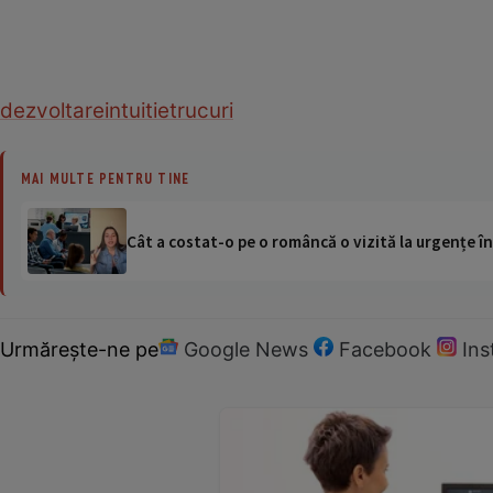
dezvoltare
intuitie
trucuri
MAI MULTE PENTRU TINE
Cât a costat-o pe o româncă o vizită la urgențe în
Urmărește-ne pe
Google News
Facebook
In