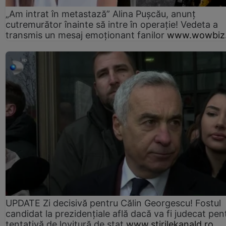
„Am intrat în metastază” Alina Pușcău, anunț
cutremurător înainte să intre în operație! Vedeta a
transmis un mesaj emoționant fanilor
www.wowbiz.
UPDATE Zi decisivă pentru Călin Georgescu! Fostul
candidat la prezidențiale află dacă va fi judecat pen
tentativă de lovitură de stat
www.stirilekanald.ro