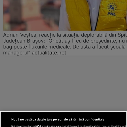
Adrian Veștea, reacție la situația deplorabilă din Spit
Județean Brașov: „Oricât aș fi eu de președinte, nu
bag peste fluxurile medicale. De asta a făcut școală
managerul”
actualitate.net
Nouă ne pasă ca datele tale personale să rămână confidențiale
Noi și partenerii noștri
606
stocăm și/sau accesăm informații pe dispozitivul dvs., precum identificatorii