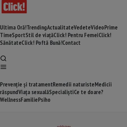
Ultima Oră!
Trending
Actualitate
Vedete
Video
Prime
Time
Sport
Stil de viață
Click! Pentru Femei
Click!
Sănătate
Click! Poftă Bună!
Contact
Prevenție și tratament
Remedii naturiste
Medicii
răspund
Viața sexuală
Specialiști
Ce te doare?
Wellness
Familie
Psiho