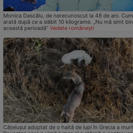
Monica Dascălu, de nerecunoscut la 48 de ani. Cum
arată după ce a slăbit 10 kilograme. „Nu mă simt bin
această perioadă”
Vedete românești
Cățelușul adoptat de o haită de lupi în Grecia a muri