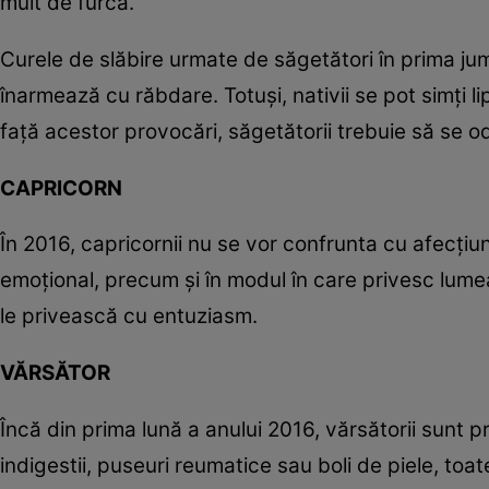
mult de furcă.
Curele de slăbire urmate de săgetători în prima jum
înarmează cu răbdare. Totuşi, nativii se pot simţi l
faţă acestor provocări, săgetătorii trebuie să se o
CAPRICORN
În 2016, capricornii nu se vor confrunta cu afecţiu
emoţional, precum şi în modul în care privesc lume
le privească cu entuziasm.
VĂRSĂTOR
Încă din prima lună a anului 2016, vărsătorii sunt p
indigestii, puseuri reumatice sau boli de piele, toa