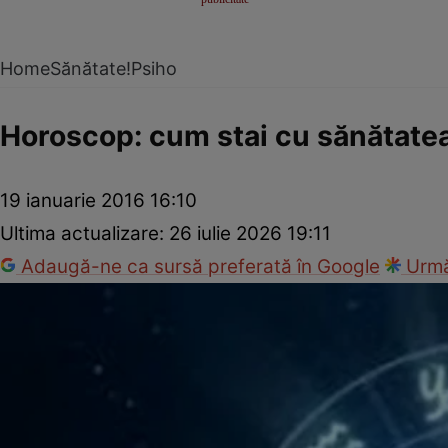
Home
Sănătate!
Psiho
Horoscop: cum stai cu sănătatea
19 ianuarie 2016 16:10
Ultima actualizare:
26 iulie 2026 19:11
Adaugă-ne ca sursă preferată în Google
Urmă