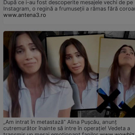
După ce i-au fost descoperite mesajele vechi de pe
Instagram, o regină a frumuseții a rămas fără coro
www.antena3.ro
„Am intrat în metastază” Alina Pușcău, anunț
cutremurător înainte să intre în operație! Vedeta a
transmis un mesaj emoționant fanilor
www.wowbiz.