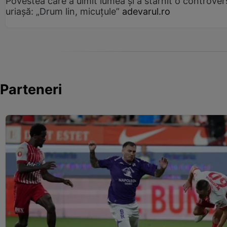
Povestea care a uimit lumea și a stârnit o controver
uriașă: „Drum lin, micuțule”
adevarul.ro
Parteneri