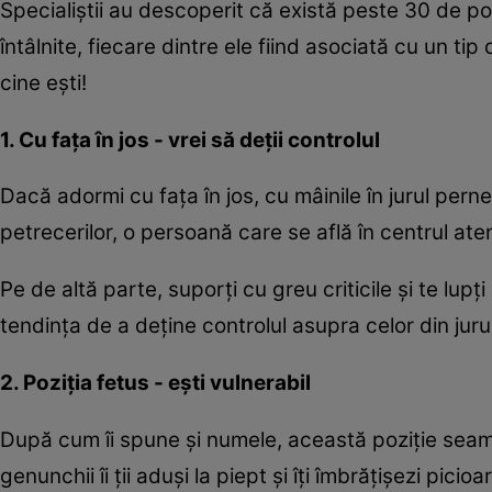
Specialiştii au descoperit că există peste 30 de po
întâlnite, fiecare dintre ele fiind asociată cu un t
cine eşti!
1. Cu faţa în jos - vrei să deţii controlul
Dacă adormi cu faţa în jos, cu mâinile în jurul pernei
petrecerilor, o persoană care se află în centrul aten
Pe de altă parte, suporţi cu greu criticile şi te lup
tendinţa de a deţine controlul asupra celor din jurul
2. Poziţia fetus - eşti vulnerabil
După cum îi spune şi numele, această poziţie seamă
genunchii îi ţii aduşi la piept şi îţi îmbrăţişezi picioa