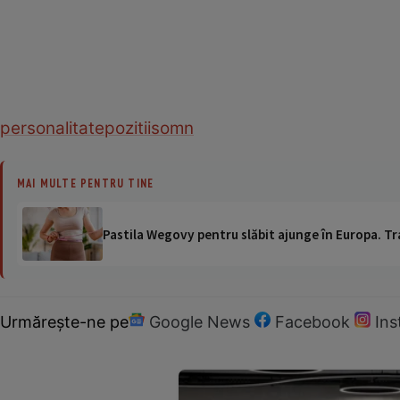
personalitate
pozitii
somn
MAI MULTE PENTRU TINE
Pastila Wegovy pentru slăbit ajunge în Europa. Tr
Urmărește-ne pe
Google News
Facebook
In