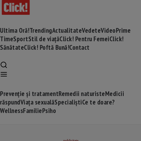
Ultima Oră!
Trending
Actualitate
Vedete
Video
Prime
Time
Sport
Stil de viață
Click! Pentru Femei
Click!
Sănătate
Click! Poftă Bună!
Contact
Prevenție și tratament
Remedii naturiste
Medicii
răspund
Viața sexuală
Specialiști
Ce te doare?
Wellness
Familie
Psiho