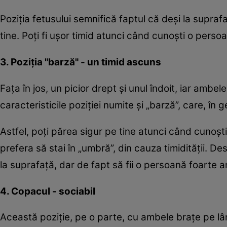
Poziţia fetusului semnifică faptul că deşi la suprafa
tine. Poţi fi uşor timid atunci când cunoşti o persoa
3. Poziţia "barză" - un timid ascuns
Faţa în jos, un picior drept şi unul îndoit, iar ambe
caracteristicile poziţiei numite şi „barză”, care, în g
Astfel, poţi părea sigur pe tine atunci când cunoşt
prefera să stai în „umbră”, din cauza timidităţii. Des
la suprafaţă, dar de fapt să fii o persoană foarte 
4. Copacul - sociabil
Această poziţie, pe o parte, cu ambele braţe pe lân