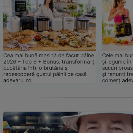
Cea mai bună mașină de făcut pâine
Cele mai bu
2026 – Top 5 + Bonus: transformă-ți
și legume în
bucătăria într-o brutărie și
sucuri proas
redescoperă gustul pâinii de casă
și renunți tr
adevarul.ro
comerț
adev