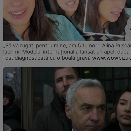
„Să vă rugați pentru mine, am 5 tumori” Alina Pușcău
lacrimi! Modelul internațional a lansat un apel, după
fost diagnosticată cu o boală gravă
www.wowbiz.r