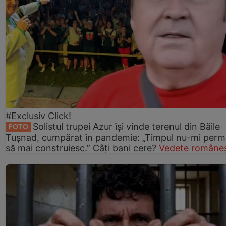
#Exclusiv Click!
Solistul trupei Azur își vinde terenul din Băile
FOTO
Tușnad, cumpărat în pandemie: „Timpul nu-mi perm
să mai construiesc.” Câți bani cere?
Vedete româneș