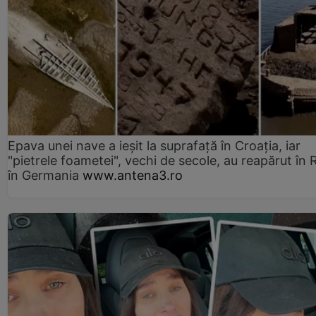
Epava unei nave a ieșit la suprafață în Croația, iar
"pietrele foametei", vechi de secole, au reapărut în R
în Germania
www.antena3.ro