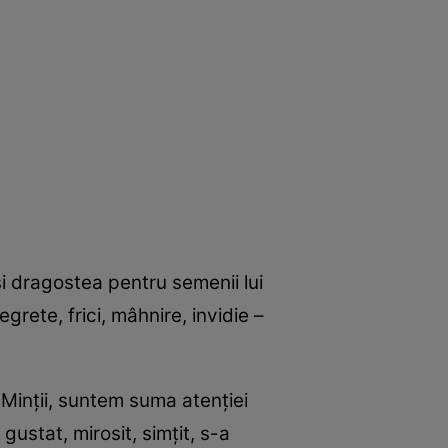
şi dragostea pentru semenii lui
grete, frici, mâhnire, invidie –
 Minţii, suntem suma atenţiei
ustat, mirosit, simţit, s-a