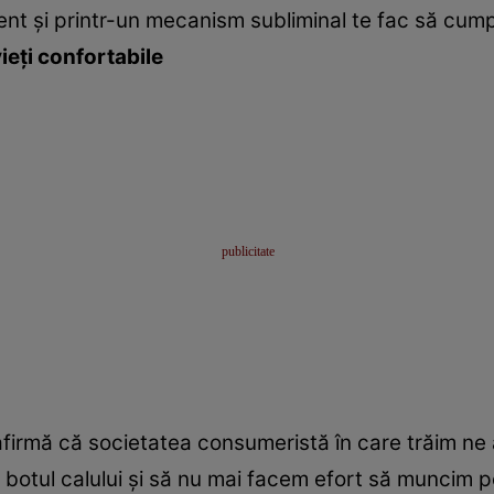
ent şi printr-un mecanism subliminal te fac să cumpe
vieţi confortabile
afirmă că societatea consumeristă în care trăim ne 
a botul calului şi să nu mai facem efort să muncim p