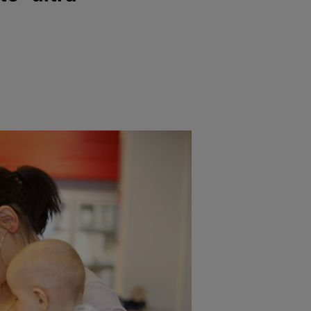
e
Psiho