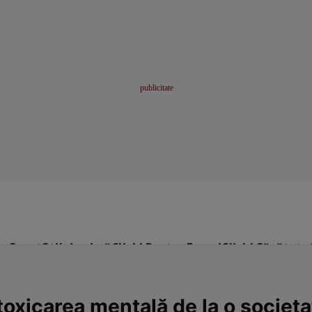
me
Sport
Stil de viață
Click! Pentru Femei
Click! Sănătate
toxicarea mentală de la o societa