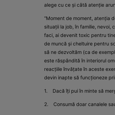
alege cu ce şi câtă atenţie aru
“Moment de moment, atenţia de la
situaţii la job, în familie, nevoi
faci, ai devenit toxic pentru t
de muncă şi cheltuire pentru so
să ne dezvoltăm (ca de exemplu: 
este răspândită în interiorul om
reacţiile învăţate în aceste exe
devin inapte să funcţioneze prin
1. Dacă îţi pui în minte să merg
2. Consumă doar canalele sau şti