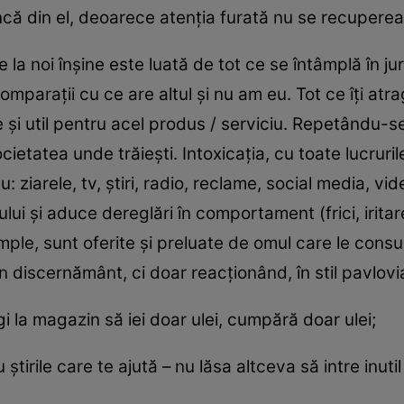
ncă din el, deoarece atenţia furată nu se recupere
 noi înşine este luată de tot ce se întâmplă în jur:
, comparaţii cu ce are altul şi nu am eu. Tot ce îţi atr
ine şi util pentru acel produs / serviciu. Repetându
cietatea unde trăieşti. Intoxicaţia, cu toate lucrur
ziarele, tv, ştiri, radio, reclame, social media, vi
ului şi aduce dereglări în comportament (frici, irit
mple, sunt oferite şi preluate de omul care le consu
 discernământ, ci doar reacţionând, în stil pavlovia
i la magazin să iei doar ulei, cumpără doar ulei;
rile care te ajută – nu lăsa altceva să intre inutil 