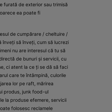
e furată de exterior sau trimisă
eoarece ea poate fi
cesul de cumpărare / cheltuire /
 înveţi să înveţi, cum să lucrezi
imeni nu are interesul că tu să
directă de bunuri şi servicii, cu
e, ci atent la ce ţi se dă să faci
rul care te întâmpină, culorile
area lor pe raft, mărirea
i produs, junk food-ul
le la produse efemere, servicii
oate folosesc reclamele