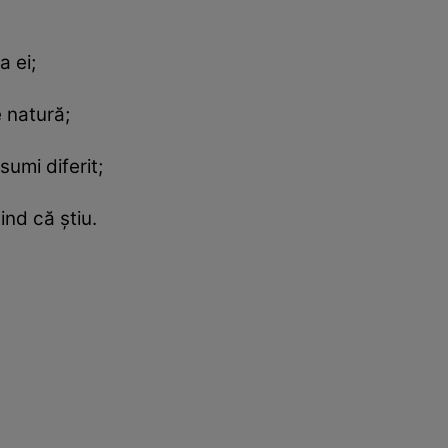
a ei;
e natură;
umi diferit;
ind că ştiu.