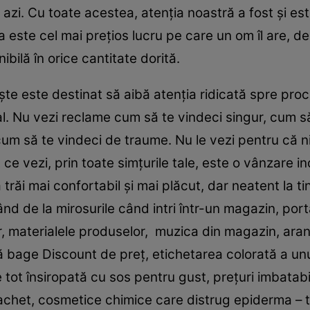
azi. Cu toate acestea, atenţia noastră a fost şi est
ta este cel mai preţios lucru pe care un om îl are, d
ibilă în orice cantitate dorită.
eşte este destinat să aibă atenţia ridicată spre pro
al. Nu vezi reclame cum să te vindeci singur, cum să
 cum să te vindeci de traume. Nu le vezi pentru că n
t ce vezi, prin toate simţurile tale, este o vânzare in
trăi mai confortabil şi mai plăcut, dar neatent la tin
d de la mirosurile când intri într-un magazin, porta
 materialele produselor, muzica din magazin, aranj
ă bage Discount de preţ, etichetarea colorată a unu
ot însiropată cu sos pentru gust, preţuri imbatabi
chet, cosmetice chimice care distrug epiderma – t