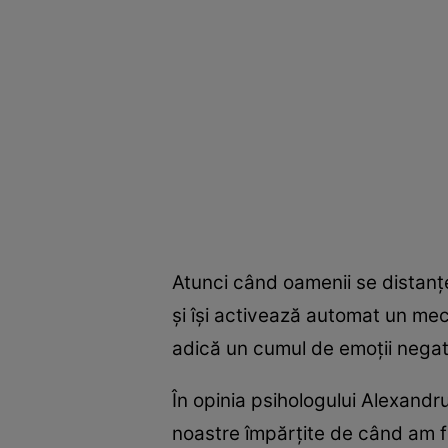
Atunci când oamenii se distanţea
şi îşi activează automat un mecan
adică un cumul de emoţii negati
În opinia psihologului Alexandr
noastre împărţite de când am fo