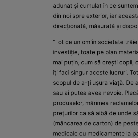
adunat şi cumulat în ce suntem 
din noi spre exterior, iar aceas
direcţionată, măsurată şi dispon
“Tot ce un om în societate trăi
investiţie, toate pe plan materi
mai puţin, cum să creşti copii,
îţi faci singur aceste lucruri. To
scopul de a-ţi uşura viaţă. De a 
sau ai putea avea nevoie. Plecân
produselor, mărimea reclamelor,
preţurilor ca să aibă de unde s
(mâncarea de carton) de peste t
medicale cu medicamente la pa