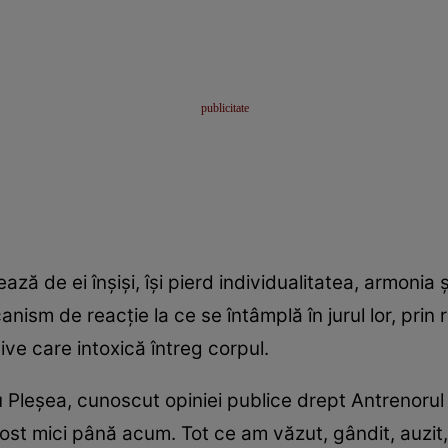
ză de ei înşişi, îşi pierd individualitatea, armonia 
ism de reacţie la ce se întâmplă în jurul lor, prin re
ve care intoxică întreg corpul.
u Pleşea, cunoscut opiniei publice drept Antrenorul
st mici până acum. Tot ce am văzut, gândit, auzit, g