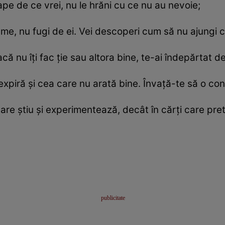
e de ce vrei, nu le hrăni cu ce nu au nevoie;
me, nu fugi de ei. Vei descoperi cum să nu ajungi c
că nu îţi fac ţie sau altora bine, te-ai îndepărtat d
iră şi cea care nu arată bine. Învaţă-te să o cons
are ştiu şi experimentează, decât în cărţi care pret