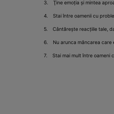
3. Ţine emoţia şi mintea aproap
4. Stai între oamenii cu proble
5. Cântăreşte reacţiile tale, da
6. Nu arunca mâncarea care exp
7. Stai mai mult între oameni c