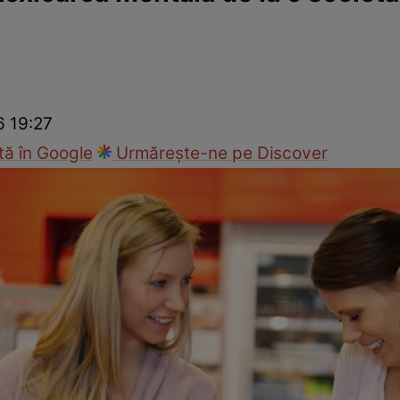
nd
Viața sexuală
Specialiști
Ce te doare?
Wellness
Famili
6 19:27
ă în Google
Urmărește-ne pe Discover