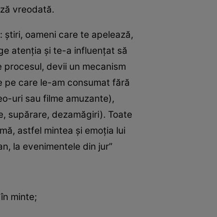
ază vreodată.
 ştiri, oameni care te apelează,
age atenţia şi te-a influenţat să
-se procesul, devii un mecanism
ile pe care le-am consumat fără
deo-uri sau filme amuzante),
are, supărare, dezamăgiri). Toate
mă, astfel mintea şi emoţia lui
n, la evenimentele din jur”
în minte;