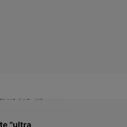
Click! Poftă Bună!
Contact
te "ultra