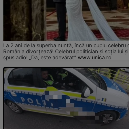
La 2 ani de la superba nuntă, încă un cuplu celebru 
România divorțează! Celebrul politician și soția lui ș
spus adio! „Da, este adevărat”
www.unica.ro