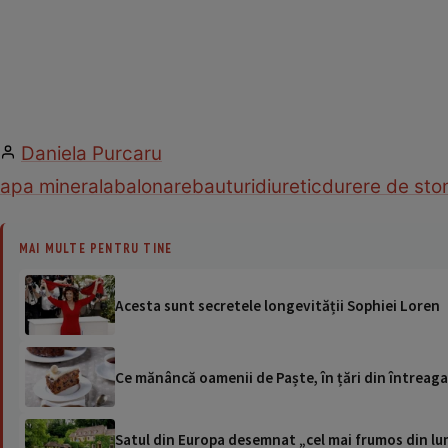
Daniela Purcaru
apa minerala
balonare
bauturi
diuretic
durere de st
MAI MULTE PENTRU TINE
Acesta sunt secretele longevității Sophiei Loren
Ce mănâncă oamenii de Paște, în țări din întreag
Satul din Europa desemnat „cel mai frumos din lum