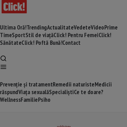
Ultima Oră!
Trending
Actualitate
Vedete
Video
Prime
Time
Sport
Stil de viață
Click! Pentru Femei
Click!
Sănătate
Click! Poftă Bună!
Contact
Prevenție și tratament
Remedii naturiste
Medicii
răspund
Viața sexuală
Specialiști
Ce te doare?
Wellness
Familie
Psiho