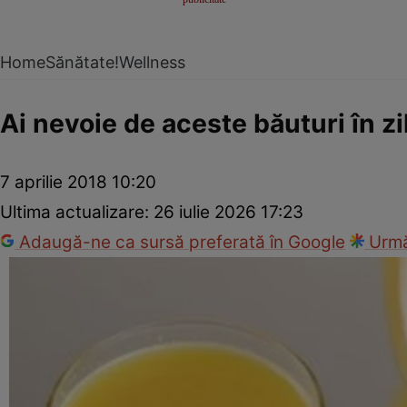
Home
Sănătate!
Wellness
Ai nevoie de aceste băuturi în zi
7 aprilie 2018 10:20
Ultima actualizare:
26 iulie 2026 17:23
Adaugă-ne ca sursă preferată în Google
Urmă