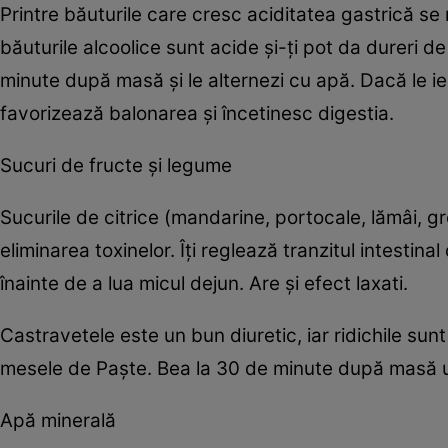
Printre băuturile care cresc aciditatea gastrică se 
băuturile alcoolice sunt acide şi-ţi pot da dureri 
minute după masă şi le alternezi cu apă. Dacă le ie
favorizează balonarea şi încetinesc digestia.
Sucuri de fructe şi legume
Sucurile de citrice (mandarine, portocale, lămâi, g
eliminarea toxinelor. Îţi reglează tranzitul intesti
înainte de a lua micul dejun. Are şi efect laxati.
Castravetele este un bun diuretic, iar ridichile sun
mesele de Paşte. Bea la 30 de minute după masă 
Apă minerală