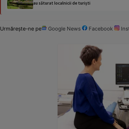
au săturat localnicii de turiști
Urmărește-ne pe
Google News
Facebook
In