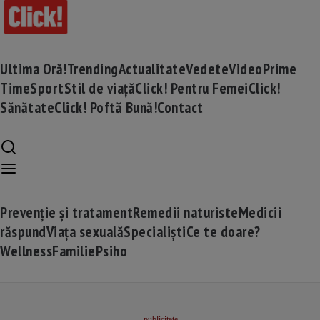
Ultima Oră!
Trending
Actualitate
Vedete
Video
Prime
Time
Sport
Stil de viață
Click! Pentru Femei
Click!
Sănătate
Click! Poftă Bună!
Contact
Prevenție și tratament
Remedii naturiste
Medicii
răspund
Viața sexuală
Specialiști
Ce te doare?
Wellness
Familie
Psiho