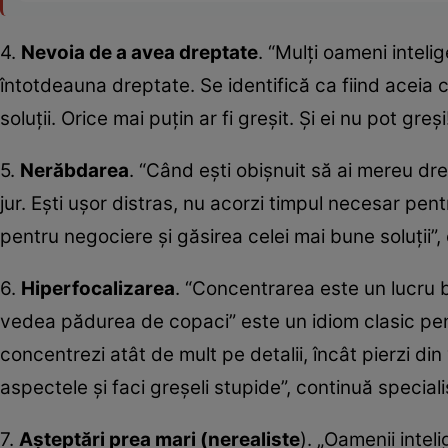
4.
Nevoia de a avea dreptate
. “Mulți oameni inteli
întotdeauna dreptate. Se identifică ca fiind aceia
soluții. Orice mai puțin ar fi greșit. Și ei nu pot greș
5.
Nerăbdarea
. “Când ești obișnuit să ai mereu dr
jur. Ești ușor distras, nu acorzi timpul necesar pent
pentru negociere și găsirea celei mai bune soluții”
6.
Hiperfocalizarea
. “Concentrarea este un lucru 
vedea pădurea de copaci” este un idiom clasic pent
concentrezi atât de mult pe detalii, încât pierzi d
aspectele și faci greșeli stupide”, continuă speciali
7.
Așteptări prea mari (nerealiste
). „Oamenii inte