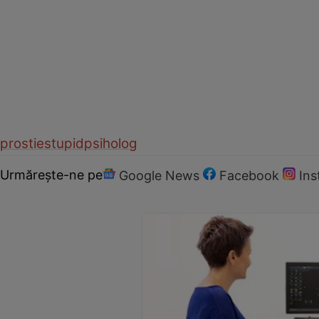
prostie
stupid
psiholog
Urmărește-ne pe
Google News
Facebook
In