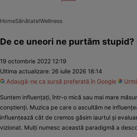
Home
Sănătate!
Wellness
De ce uneori ne purtăm stupid? 
19 octombrie 2022 12:19
Ultima actualizare:
26 iulie 2026 18:14
Adaugă-ne ca sursă preferată în Google
Urmă
Suntem influențați, într-o mică sau mai mare măsu
conștienți. Muzica pe care o ascultăm ne influențea
influențează cât de cremos găsim iaurtul și evaluar
vizionat. Mulți numesc această paradigmă a descope