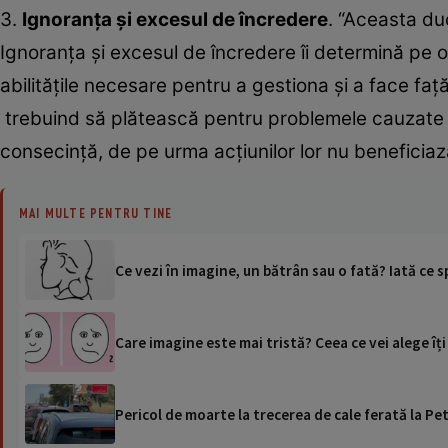
3.
Ignoranța și excesul de încredere
. “Aceasta du
Ignoranța și excesul de încredere îi determină pe o
abilitățile necesare pentru a gestiona și a face faț
trebuind să plătească pentru problemele cauzate 
consecință, de pe urma acțiunilor lor nu beneficiază n
MAI MULTE PENTRU TINE
Ce vezi în imagine, un bătrân sau o fată? Iată ce 
Care imagine este mai tristă? Ceea ce vei alege îț
Pericol de moarte la trecerea de cale ferată la Pet