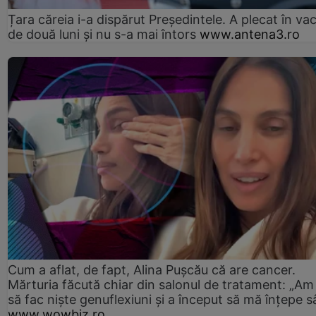
Țara căreia i-a dispărut Președintele. A plecat în va
de două luni și nu s-a mai întors
www.antena3.ro
Cum a aflat, de fapt, Alina Pușcău că are cancer.
Mărturia făcută chiar din salonul de tratament: „Am
să fac niște genuflexiuni și a început să mă înțepe s
www.wowbiz.ro