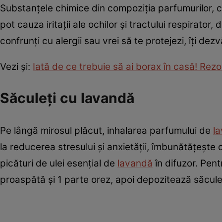
Substanțele chimice din compoziția parfumurilor, cum s
pot cauza iritații ale ochilor și tractului respirator
confrunți cu alergii sau vrei să te protejezi, îți de
Vezi şi:
Iată de ce trebuie să ai borax în casă! Re
Săculeți cu lavandă
Pe lângă mirosul plăcut, inhalarea parfumului de
l
la reducerea stresului și anxietății, îmbunătățește
picături de ulei esențial de
lavandă
în difuzor. Pent
proaspătă și 1 parte orez, apoi depozitează săculețu