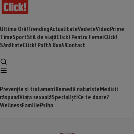
Ultima Oră!
Trending
Actualitate
Vedete
Video
Prime
Time
Sport
Stil de viață
Click! Pentru Femei
Click!
Sănătate
Click! Poftă Bună!
Contact
Prevenție și tratament
Remedii naturiste
Medicii
răspund
Viața sexuală
Specialiști
Ce te doare?
Wellness
Familie
Psiho