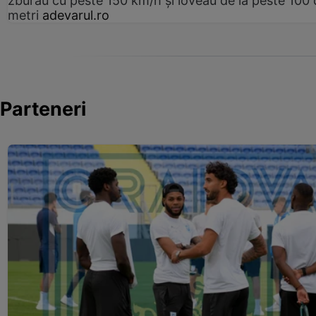
zburau cu peste 150 km/h și loveau de la peste 100 
metri
adevarul.ro
Parteneri