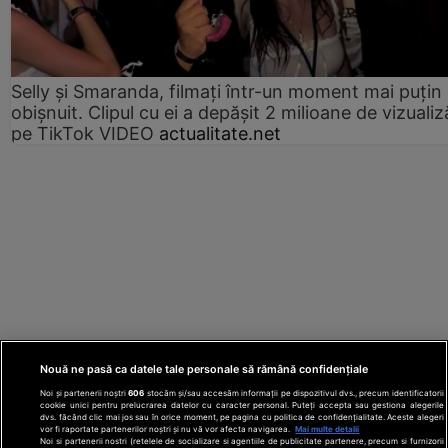
Selly și Smaranda, filmați într-un moment mai puțin
obișnuit. Clipul cu ei a depășit 2 milioane de vizualiz
pe TikTok VIDEO
actualitate.net
Nouă ne pasă ca datele tale personale să rămână confidențiale
Noi și partenerii noștri
606
stocăm și/sau accesăm informații pe dispozitivul dvs., precum identificatorii
cookie unici pentru prelucrarea datelor cu caracter personal. Puteți accepta sau gestiona alegerile
dvs. făcând clic mai jos sau în orice moment, pe pagina cu politica de confidențialitate. Aceste alegeri
vor fi raportate partenerilor noștri și nu vă vor afecta navigarea.
Mai multe detalii
Noi si partenerii nostri (retelele de socializare si agentiile de publicitate partenere, precum si furnizorii