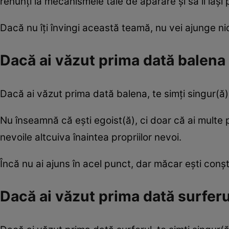
renunți la mecanismele tale de apărare și să îi lași 
Dacă nu îți învingi această teamă, nu vei ajunge ni
Dacă ai văzut prima dată balena
Dacă ai văzut prima dată balena, te simți singur(ă)
Nu înseamnă că ești egoist(ă), ci doar că ai multe p
nevoile altcuiva înaintea propriilor nevoi.
Încă nu ai ajuns în acel punct, dar măcar ești conșt
Dacă ai văzut prima dată surferu