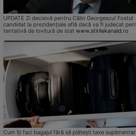
UPDATE Zi decisivă pentru Călin Georgescu! Fostul
candidat la prezidențiale află dacă va fi judecat pen
tentativă de lovitură de stat
www.stirilekanald.ro
Cum îți faci bagajul fără să plătești taxe suplimentar