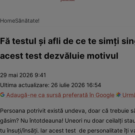
Home
Sănătate!
Fă testul și afli de ce te simți s
acest test dezvăluie motivul
29 mai 2026 9:41
Ultima actualizare:
26 iulie 2026 16:54
Adaugă-ne ca sursă preferată în Google
Urmă
Persoana potrivit există undeva, doar că trebuie s
găsim? Nu întotdeauna! Uneori nu doar ceilalți stau î
tu însuți/însăți. Iar acest test de personalitate îț