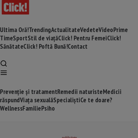
Ultima Oră!
Trending
Actualitate
Vedete
Video
Prime
Time
Sport
Stil de viață
Click! Pentru Femei
Click!
Sănătate
Click! Poftă Bună!
Contact
Prevenție și tratament
Remedii naturiste
Medicii
răspund
Viața sexuală
Specialiști
Ce te doare?
Wellness
Familie
Psiho