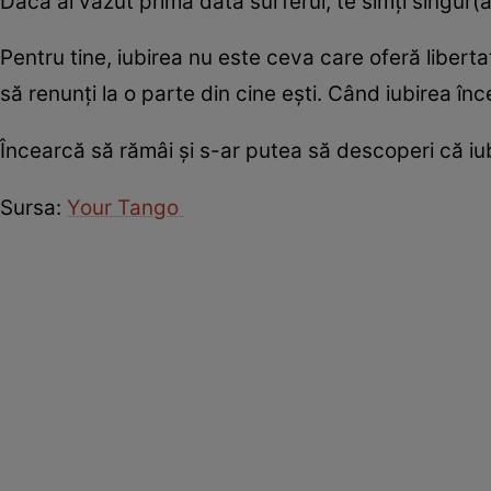
Dacă ai văzut prima dată surferul, te simți singur(ă)
Pentru tine, iubirea nu este ceva care oferă libertat
să renunți la o parte din cine ești. Când iubirea înc
Încearcă să rămâi și s-ar putea să descoperi că iu
Sursa:
Your Tango